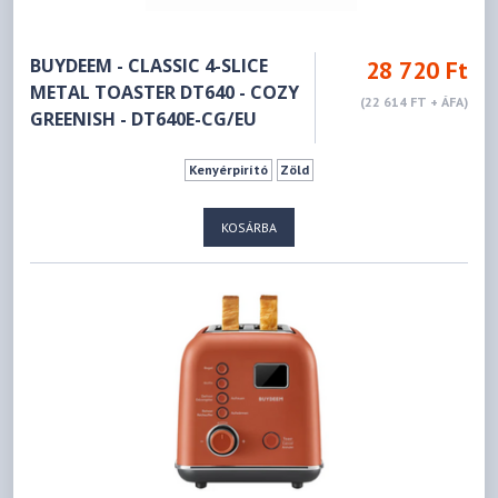
BUYDEEM - CLASSIC 4-SLICE
28 720 Ft
METAL TOASTER DT640 - COZY
(22 614 FT + ÁFA)
GREENISH - DT640E-CG/EU
Kenyérpirító
Zöld
KOSÁRBA