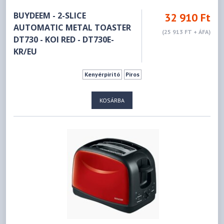
BUYDEEM - 2-SLICE
32 910 Ft
AUTOMATIC METAL TOASTER
(25 913 FT + ÁFA)
DT730 - KOI RED - DT730E-
KR/EU
Kenyérpirító
Piros
KOSÁRBA