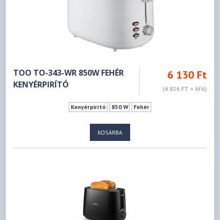
TOO TO-343-WR 850W FEHÉR
6 130 Ft
KENYÉRPIRÍTÓ
(4 826 FT + ÁFA)
Kenyérpirító
850 W
Fehér
KOSÁRBA