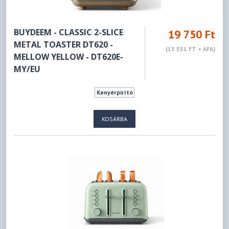
BUYDEEM - CLASSIC 2-SLICE
19 750 Ft
METAL TOASTER DT620 -
(15 551 FT + ÁFA)
MELLOW YELLOW - DT620E-
MY/EU
Kenyérpirító
KOSÁRBA