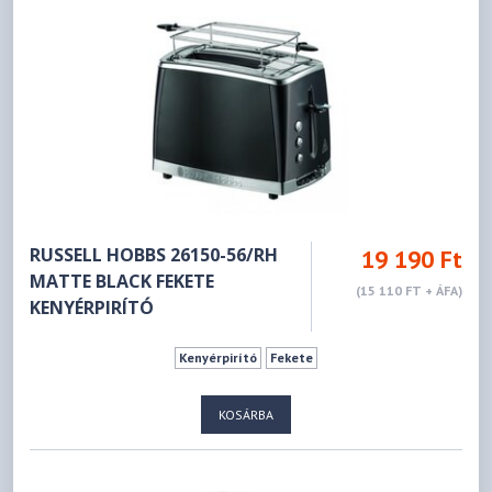
RUSSELL HOBBS 26150-56/RH
19 190 Ft
MATTE BLACK FEKETE
(15 110 FT + ÁFA)
KENYÉRPIRÍTÓ
Kenyérpirító
Fekete
KOSÁRBA