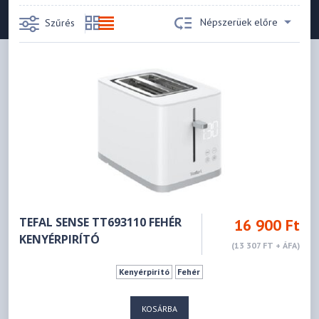
Népszerüek előre
Szűrés
TEFAL SENSE TT693110 FEHÉR
16 900 Ft
KENYÉRPIRÍTÓ
(13 307 FT + ÁFA)
Kenyérpirító
Fehér
KOSÁRBA