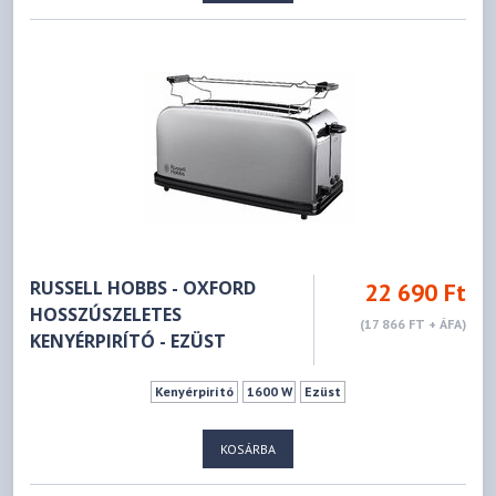
RUSSELL HOBBS - OXFORD
22 690 Ft
HOSSZÚSZELETES
(17 866 FT + ÁFA)
KENYÉRPIRÍTÓ - EZÜST
Kenyérpirító
1600 W
Ezüst
KOSÁRBA