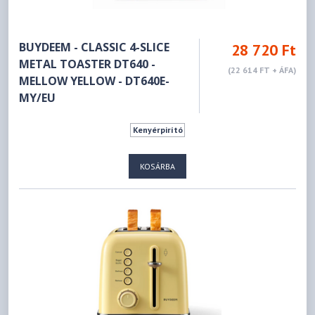
BUYDEEM - CLASSIC 4-SLICE
28 720 Ft
METAL TOASTER DT640 -
(22 614 FT + ÁFA)
MELLOW YELLOW - DT640E-
MY/EU
Kenyérpirító
KOSÁRBA