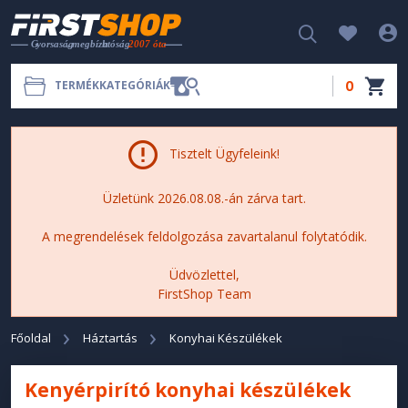
0
TERMÉKKATEGÓRIÁK
Tisztelt Ügyfeleink!
Üzletünk 2026.08.08.-án zárva tart.
A megrendelések feldolgozása zavartalanul folytatódik.
Üdvözlettel,
FirstShop Team
Főoldal
Háztartás
Konyhai Készülékek
Kenyérpirító konyhai készülékek