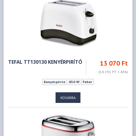
TEFAL TT130130 KENYÉRPIRÍTÓ
13 070 Ft
(10 291 FT + ÁFA)
Kenyérpirító
850 W
Fehér
KOSÁRBA