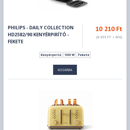
PHILIPS - DAILY COLLECTION
10 210 Ft
HD2582/90 KENYÉRPIRÍTÓ -
(8 039 FT + ÁFA)
FEKETE
Kenyérpirító
900 W
Fekete
KOSÁRBA