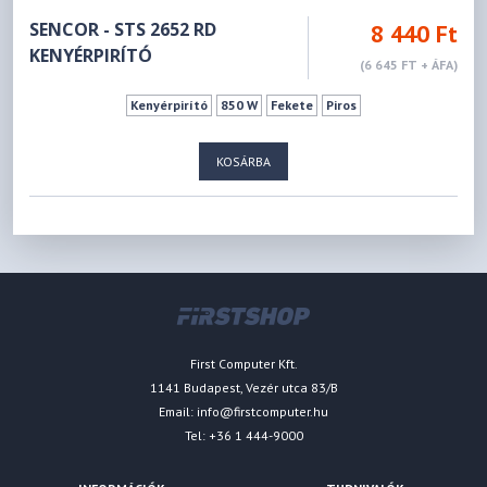
SENCOR - STS 2652 RD
8 440 Ft
KENYÉRPIRÍTÓ
(6 645 FT + ÁFA)
Kenyérpirító
850 W
Fekete
Piros
KOSÁRBA
First Computer Kft.
1141 Budapest, Vezér utca 83/B
Email:
info@firstcomputer.hu
Tel: +36 1 444-9000