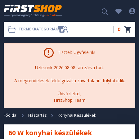
0
TERMÉKKATEGÓRIÁK
Tisztelt Ügyfeleink!
Üzletünk 2026.08.08.-án zárva tart.
A megrendelések feldolgozása zavartalanul folytatódik.
Üdvözlettel,
FirstShop Team
Főoldal
Háztartás
Konyhai Készülékek
60 W konyhai készülékek