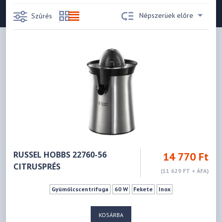
Népszerüek előre
Szűrés
RUSSEL HOBBS 22760-56
14 770 Ft
CITRUSPRÉS
(11 629 FT + ÁFA)
Gyümölcscentrifuga
60 W
Fekete
Inox
KOSÁRBA