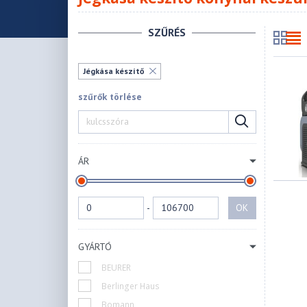
SZŰRÉS
Jégkása készítő
szűrők törlése
ÁR
-
OK
GYÁRTÓ
BEURER
Berlinger Haus
Bomann