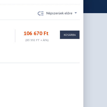
Népszerüek előre
-
106 670 Ft
KOSÁRBA
(83 992 FT + ÁFA)