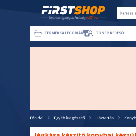
TERMÉKKATEGÓRIÁK
TONER KERESŐ
Főoldal
Egyéb kiegészítő
Háztartás
Konyh
Jégkása készítő konyhai készü