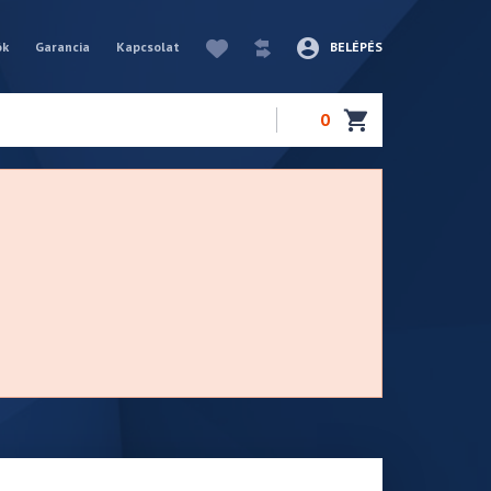
ók
Garancia
Kapcsolat
BELÉPÉS
0