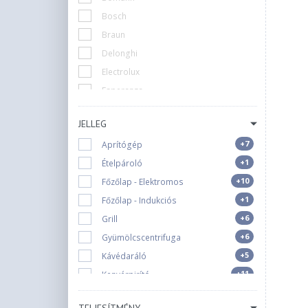
Bosch
Braun
Delonghi
Electrolux
Esperanza
Gorenje
JELLEG
Hausberg
+7
Aprítógép
Hisense
+1
Ételpároló
Huslog
+10
Főzőlap - Elektromos
Kenwood
+1
Főzőlap - Indukciós
Krups
+6
Grill
Lamart
+6
Gyümölcscentrifuga
Momert
+5
Kávédaráló
1
Ninja
+11
Kenyérpirító
Panasonic
+14
Konyhamérleg
Philips