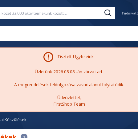
Tudnival
Tisztelt Ügyfeleink!
Üzletünk 2026.08.08.-án zárva tart.
A megrendelések feldolgozása zavartalanul folytatódik.
Üdvözlettel,
FirstShop Team
ai Készülékek
lékek
1