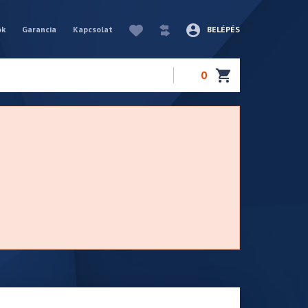
ók
Garancia
Kapcsolat
BELÉPÉS
0