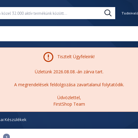
Tudnival
Tisztelt Ügyfeleink!
Üzletünk 2026.08.08.-án zárva tart.
A megrendelések feldolgozása zavartalanul folytatódik.
Üdvözlettel,
FirstShop Team
ai Készülékek
1