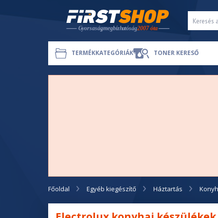
TERMÉKKATEGÓRIÁK
TONER KERESŐ
Főoldal
Egyéb kiegészítő
Háztartás
Konyh
Electrolux konyhai készülékek