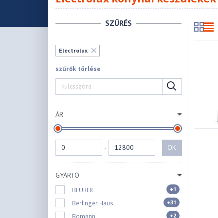
SZŰRÉS
Electrolux
szűrők törlése
ÁR
-
OK
GYÁRTÓ
+1
BEURER
+31
Berlinger Haus
+2
Bomann