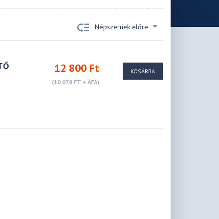
Népszerüek előre
ÍTŐ
12 800 Ft
KOSÁRBA
(10 078 FT + ÁFA)