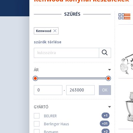
SZŰRÉS
Kenwood
szűrők törlése
ÁR
-
OK
GYÁRTÓ
+1
BEURER
+31
Berlinger Haus
+2
Bomann