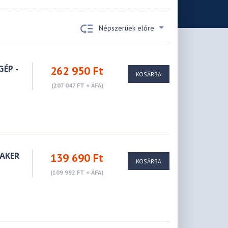
Népszerüek előre
ÉP -
262 950 Ft
KOSÁRBA
(207 047 FT + ÁFA)
AKER
139 690 Ft
KOSÁRBA
(109 992 FT + ÁFA)