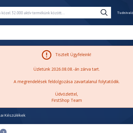
Tudnival
Tisztelt Ügyfeleink!
Üzletünk 2026.08.08.-án zárva tart.
A megrendelések feldolgozása zavartalanul folytatódik.
Üdvözlettel,
FirstShop Team
ai Készülékek
2