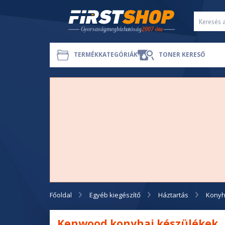
TERMÉKKATEGÓRIÁK
TONER KERESŐ
Főoldal
Egyéb kiegészítő
Háztartás
Konyh
Kenwood konyhai készülékek