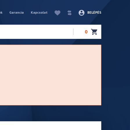
ók
Garancia
Kapcsolat
BELÉPÉS
0