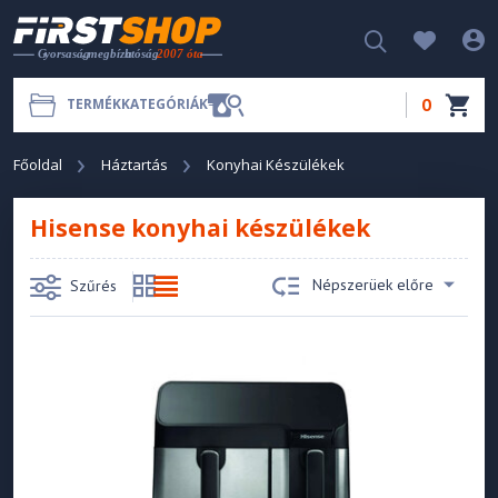
0
TERMÉKKATEGÓRIÁK
Főoldal
Háztartás
Konyhai Készülékek
Hisense konyhai készülékek
Népszerüek előre
Szűrés