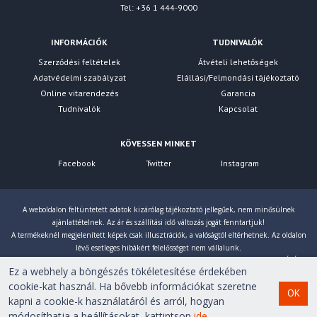
Tel: +36 1 444-9000
INFORMÁCIÓK
TUDNIVALÓK
Szerződési feltételek
Átvételi lehetőségek
Adatvédelmi szabályzat
Elállási/Felmondási tájékoztató
Online vitarendezés
Garancia
Tudnivalók
Kapcsolat
KÖVESSEN MINKET
Facebook
Twitter
Instagram
A weboldalon feltüntetett adatok kizárólag tájékoztató jellegűek, nem minősülnek
ajánlattételnek. Az ár és szállítási idő változás jogát fenntartjuk!
A termékeknél megjelenített képek csak illusztrációk, a valóságtól eltérhetnek. Az oldalon
lévő esetleges hibákért felelősséget nem vállalunk.
Eltérés esetén a gyártó által megadott paraméterek érvényesek! Bruttó árainkat 27% ÁFÁ-val
Ez a webhely a böngészés tökéletesítése érdekében
számoljuk!
cookie-kat használ. Ha bővebb információkat szeretne
OK
kapni a cookie-k használatáról és arról, hogyan
Copyright © 2007-2026 First Computer Kft. Minden jog
módosíthatja a beállításokat, kattintson
ide
.