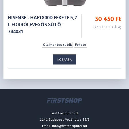
HISENSE - HAF1800D FEKETE 5,7
30 450 Ft
L FORRÓLEVEGŐS SÜTŐ -
(23 976 FT + ÁFA)
744031
Olajmentes sütők
Fekete
KOSÁRBA
First Computer Kft.
1141 Budapest, Vezér utca 83/B
Email:
info@firstcomputer.hu