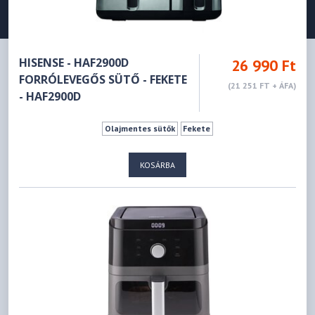
HISENSE - HAF2900D
26 990 Ft
FORRÓLEVEGŐS SÜTŐ - FEKETE
(21 251 FT + ÁFA)
- HAF2900D
Olajmentes sütők
Fekete
KOSÁRBA