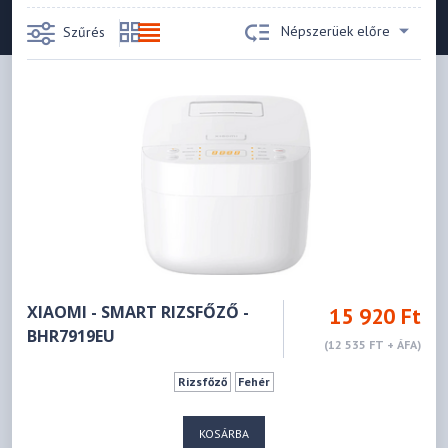
Népszerüek előre
Szűrés
XIAOMI - SMART RIZSFŐZŐ -
15 920 Ft
BHR7919EU
(12 535 FT + ÁFA)
Rizsfőző
Fehér
KOSÁRBA