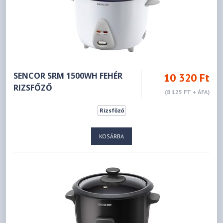
SENCOR SRM 1500WH FEHÉR
10 320 Ft
RIZSFŐZŐ
(8 125 FT + ÁFA)
Rizsfőző
KOSÁRBA