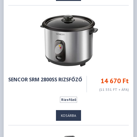
SENCOR SRM 2800SS RIZSFŐZŐ
14 670 Ft
(11 551 FT + ÁFA)
Rizsfőző
KOSÁRBA