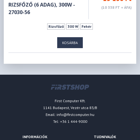
RIZSFŐZŐ (6 ADAG), 300W -
(10 338 FT + ÁFA)
27030-56
Rizsfőző
300 W
Fehér
KOSÁRBA
First Computer Kft.
1141 Budapest, Vezér utca 83/B
Email:
info@firstcomputer.hu
Tel: +36 1 444-9000
INFORMÁCIÓK
TUDNIVALÓK