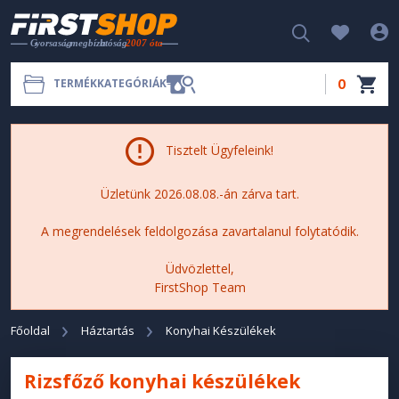
0
TERMÉKKATEGÓRIÁK
Tisztelt Ügyfeleink!
Üzletünk 2026.08.08.-án zárva tart.
A megrendelések feldolgozása zavartalanul folytatódik.
Üdvözlettel,
FirstShop Team
Főoldal
Háztartás
Konyhai Készülékek
Rizsfőző konyhai készülékek