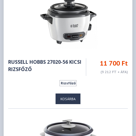
RUSSELL HOBBS 27020-56 KICSI
11 700 Ft
RIZSFŐZŐ
(9 212 FT + ÁFA)
Rizsfőző
KOSÁRBA