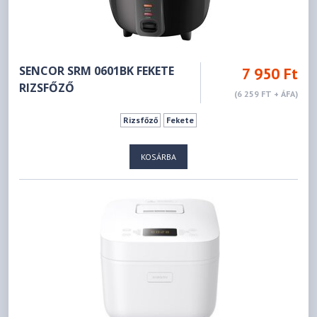
SENCOR SRM 0601BK FEKETE
7 950 Ft
RIZSFŐZŐ
(6 259 FT + ÁFA)
Rizsfőző
Fekete
KOSÁRBA