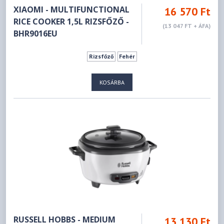
XIAOMI - MULTIFUNCTIONAL
16 570 Ft
RICE COOKER 1,5L RIZSFŐZŐ -
(13 047 FT + ÁFA)
BHR9016EU
Rizsfőző
Fehér
KOSÁRBA
RUSSELL HOBBS - MEDIUM
13 130 Ft