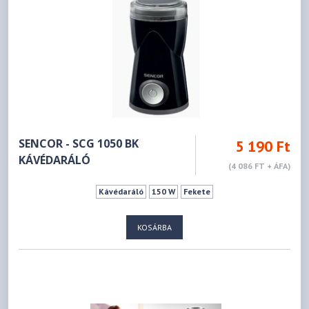
SENCOR - SCG 1050 BK
5 190 Ft
KÁVÉDARÁLÓ
(4 086 FT + ÁFA)
Kávédaráló
150 W
Fekete
KOSÁRBA