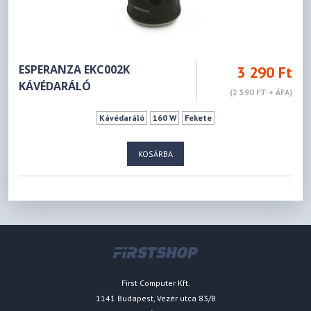
ESPERANZA EKC002K
3 290 Ft
KÁVÉDARÁLÓ
(2 590 FT + ÁFA)
Kávédaráló
160 W
Fekete
KOSÁRBA
First Computer Kft.
1141 Budapest, Vezér utca 83/B