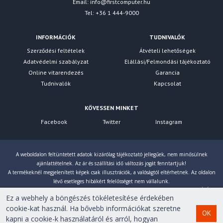
Email:
info@firstcomputer.hu
Tel: +36 1 444-9000
INFORMÁCIÓK
TUDNIVALÓK
Szerződési feltételek
Átvételi lehetőségek
Adatvédelmi szabályzat
Elállási/Felmondási tájékoztató
Online vitarendezés
Garancia
Tudnivalók
Kapcsolat
KÖVESSEN MINKET
Facebook
Twitter
Instagram
A weboldalon feltüntetett adatok kizárólag tájékoztató jellegűek, nem minősülnek
ajánlattételnek. Az ár és szállítási idő változás jogát fenntartjuk!
A termékeknél megjelenített képek csak illusztrációk, a valóságtól eltérhetnek. Az oldalon
lévő esetleges hibákért felelősséget nem vállalunk.
Eltérés esetén a gyártó által megadott paraméterek érvényesek! Bruttó árainkat 27% ÁFÁ-val
Ez a webhely a böngészés tökéletesítése érdekében
számoljuk!
cookie-kat használ. Ha bővebb információkat szeretne
OK
kapni a cookie-k használatáról és arról, hogyan
Copyright © 2007-2026 First Computer Kft. Minden jog