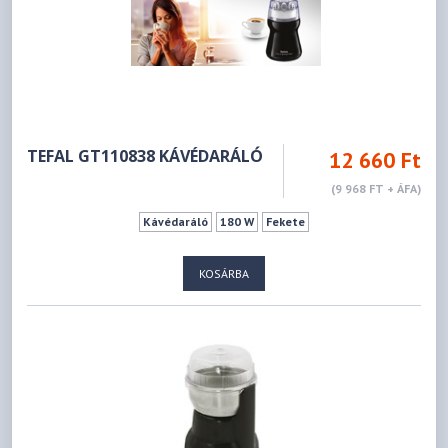
TEFAL GT110838 KÁVÉDARÁLÓ
12 660 Ft
(9 968 FT + ÁFA)
Kávédaráló
180 W
Fekete
KOSÁRBA