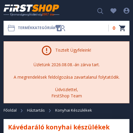
0
TERMÉKKATEGÓRIÁK
Tisztelt Ügyfeleink!
Üzletünk 2026.08.08.-án zárva tart.
A megrendelések feldolgozása zavartalanul folytatódik.
Üdvözlettel,
FirstShop Team
Főoldal
Háztartás
Konyhai Készülékek
Kávédaráló konyhai készülékek