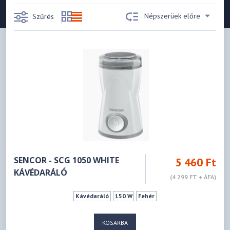
Népszerüek előre
Szűrés
SENCOR - SCG 1050 WHITE
5 460 Ft
KÁVÉDARÁLÓ
(4 299 FT + ÁFA)
Kávédaráló
150 W
Fehér
KOSÁRBA