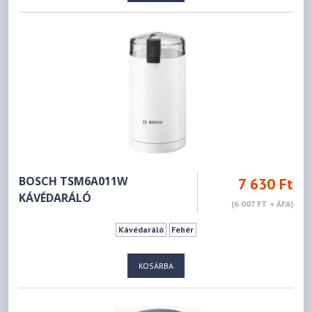
BOSCH TSM6A011W
7 630 Ft
KÁVÉDARÁLÓ
(6 007 FT + ÁFA)
Kávédaráló
Fehér
KOSÁRBA