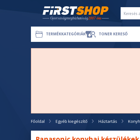
TERMÉKKATEGÓRIÁK
TONER KERESŐ
Főoldal
Egyéb kiegészítő
Háztartás
Konyh
Panasonic konyhai készülékek