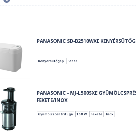
PANASONIC SD-B2510WXE KENYÉRSÜTŐG
Kenyérsütőgép
Fehér
PANASONIC - MJ-L500SXE GYÜMÖLCSPRÉS
FEKETE/INOX
Gyümölcscentrifuga
150 W
Fekete
Inox