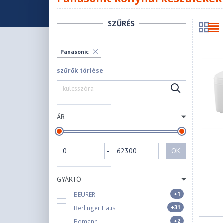
SZŰRÉS
Panasonic
szűrők törlése
ÁR
-
OK
GYÁRTÓ
+1
BEURER
+31
Berlinger Haus
+2
Bomann