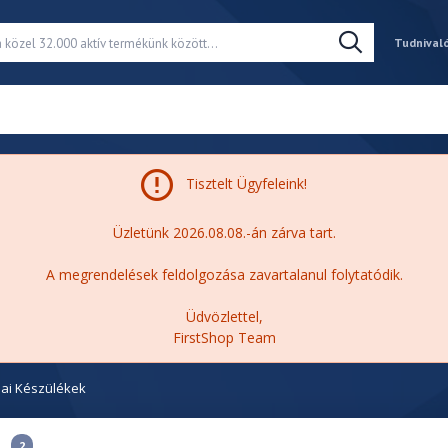
Tudnival
Tisztelt Ügyfeleink!
Üzletünk 2026.08.08.-án zárva tart.
A megrendelések feldolgozása zavartalanul folytatódik.
Üdvözlettel,
FirstShop Team
ai Készülékek
2