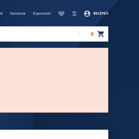
ók
Garancia
Kapcsolat
BELÉPÉS
0