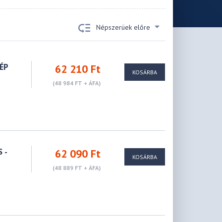
Népszerüek előre
ÉP
62 210 Ft
KOSÁRBA
(48 984 FT + ÁFA)
 -
62 090 Ft
KOSÁRBA
(48 889 FT + ÁFA)