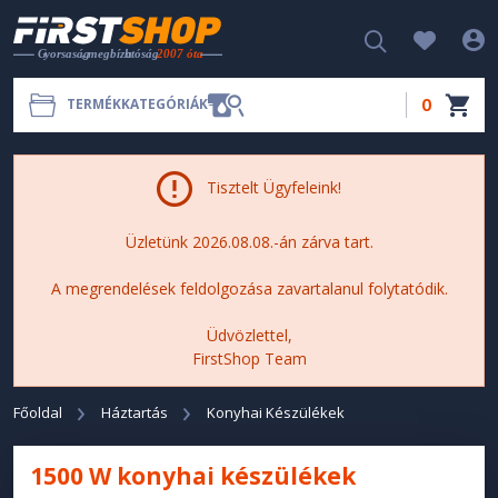
0
TERMÉKKATEGÓRIÁK
Tisztelt Ügyfeleink!
Üzletünk 2026.08.08.-án zárva tart.
A megrendelések feldolgozása zavartalanul folytatódik.
Üdvözlettel,
FirstShop Team
Főoldal
Háztartás
Konyhai Készülékek
1500 W konyhai készülékek