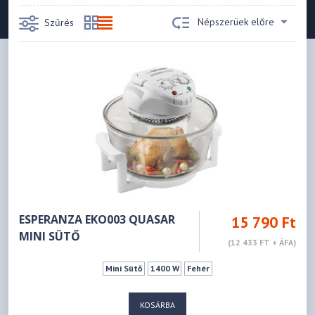
Népszerüek előre
Szűrés
ESPERANZA EKO003 QUASAR
15 790 Ft
MINI SÜTŐ
(12 433 FT + ÁFA)
Mini Sütő
1400 W
Fehér
KOSÁRBA