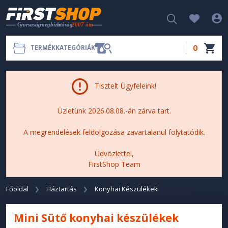
0
TERMÉKKATEGÓRIÁK
Tisztelt Ügyfeleink!
Üzletünk 2026.08.08.-án zárva tart.
A megrendelések feldolgozása zavartalanul folytatódik.
Üdvözlettel,
FirstShop Team
Főoldal
Háztartás
Konyhai Készülékek
Mini Sütő konyhai készülékek