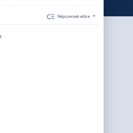
Népszerüek előre
!