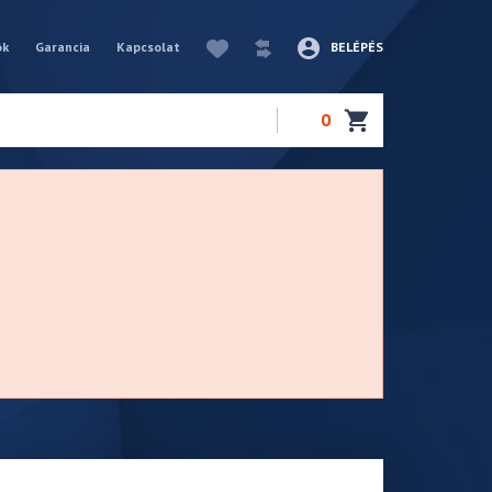
ók
Garancia
Kapcsolat
BELÉPÉS
0