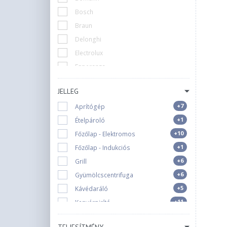
Bosch
Braun
Delonghi
Electrolux
Esperanza
Gorenje
JELLEG
Hausberg
+7
Aprítógép
Hisense
+1
Ételpároló
Huslog
+10
Főzőlap - Elektromos
Kenwood
+1
Főzőlap - Indukciós
Krups
+6
Grill
Lamart
+6
Gyümölcscentrifuga
Momert
+5
Kávédaráló
Ninja
+11
Kenyérpirító
Panasonic
+14
Konyhamérleg
Philips