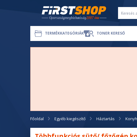
TERMÉKKATEGÓRIÁK
TONER KERESŐ
Főoldal
Egyéb kiegészítő
Háztartás
Konyh
Többfunkciós sütő/ főzőgép k