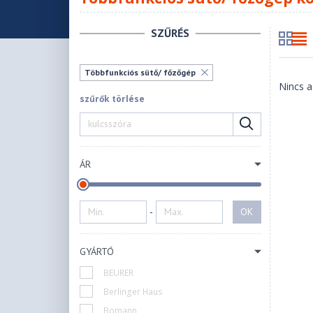
SZŰRÉS
Többfunkciós sütő/ főzőgép
Nincs a
szűrők törlése
ÁR
-
OK
GYÁRTÓ
BEURER
Berlinger Haus
Bomann