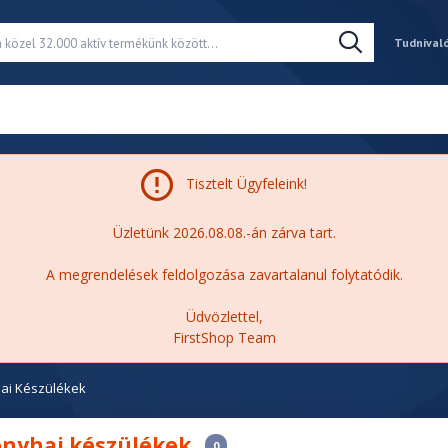
Tudnival
Tisztelt Ügyfeleink!
Üzletünk 2026.08.08.-án zárva tart.
A megrendelések feldolgozása zavartalanul folytatódik.
Üdvözlettel,
FirstShop Team
ai Készülékek
onyhai készülékek
0