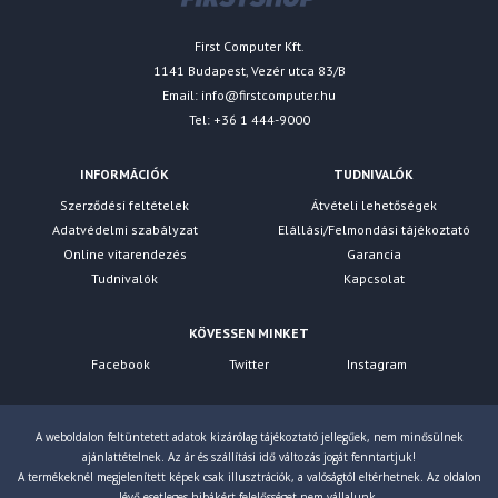
First Computer Kft.
1141 Budapest, Vezér utca 83/B
Email:
info@firstcomputer.hu
Tel: +36 1 444-9000
INFORMÁCIÓK
TUDNIVALÓK
Szerződési feltételek
Átvételi lehetőségek
Adatvédelmi szabályzat
Elállási/Felmondási tájékoztató
Online vitarendezés
Garancia
Tudnivalók
Kapcsolat
KÖVESSEN MINKET
Facebook
Twitter
Instagram
A weboldalon feltüntetett adatok kizárólag tájékoztató jellegűek, nem minősülnek
ajánlattételnek. Az ár és szállítási idő változás jogát fenntartjuk!
A termékeknél megjelenített képek csak illusztrációk, a valóságtól eltérhetnek. Az oldalon
lévő esetleges hibákért felelősséget nem vállalunk.