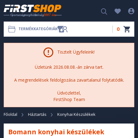
0
TERMÉKKATEGÓRIÁK
Tisztelt Ügyfeleink!
Üzletünk 2026.08.08.-án zárva tart.
A megrendelések feldolgozása zavartalanul folytatódik.
Üdvözlettel,
FirstShop Team
Főoldal
Háztartás
Konyhai Készülékek
Bomann konyhai készülékek