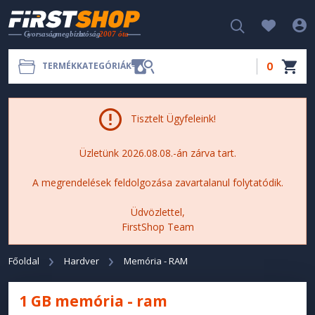
0
TERMÉKKATEGÓRIÁK
Tisztelt Ügyfeleink!
Üzletünk 2026.08.08.-án zárva tart.
A megrendelések feldolgozása zavartalanul folytatódik.
Üdvözlettel,
FirstShop Team
Főoldal
Hardver
Memória - RAM
1 GB memória - ram