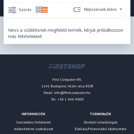
Népszerüek előre
Szűrés
Nincs a szűkítésnek megfelelő termék, kérjük próbálkozzon
más feltételekkel!
First Computer Kft.
1141 Budapest, Vezér utca 83/B
Email:
info@firstcomputer.hu
Tel: +36 1 444-9000
INFORMÁCIÓK
TUDNIVALÓK
Szerződési feltételek
Átvételi lehetőségek
Adatvédelmi szabályzat
Elállási/Felmondási tájékoztató