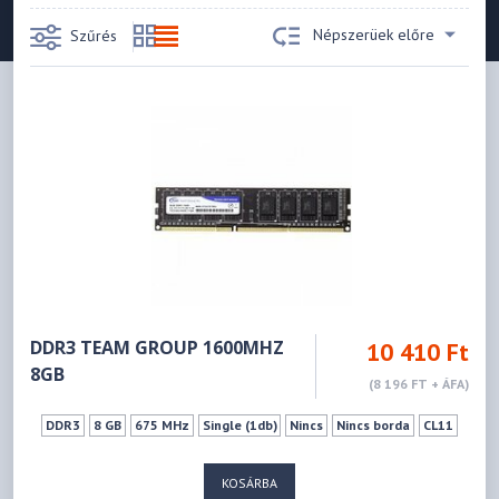
Népszerüek előre
Szűrés
DDR3 TEAM GROUP 1600MHZ
10 410 Ft
8GB
(8 196 FT + ÁFA)
DDR3
8 GB
675 MHz
Single (1db)
Nincs
Nincs borda
CL11
KOSÁRBA