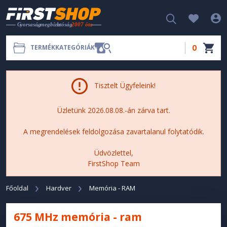
0
TERMÉKKATEGÓRIÁK
Tisztelt Ügyfeleink!
Üzletünk 2026.08.08.-án zárva tart.
A megrendelések feldolgozása zavartalanul folytatódik.
Üdvözlettel,
FirstShop Team
Főoldal
Hardver
Memória - RAM
675 MHz memória - ram