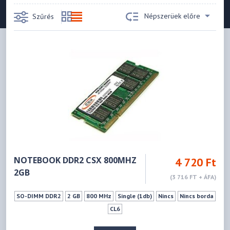
Népszerüek előre
Szűrés
NOTEBOOK DDR2 CSX 800MHZ
4 720 Ft
2GB
(3 716 FT + ÁFA)
SO-DIMM DDR2
2 GB
800 MHz
Single (1db)
Nincs
Nincs borda
CL6