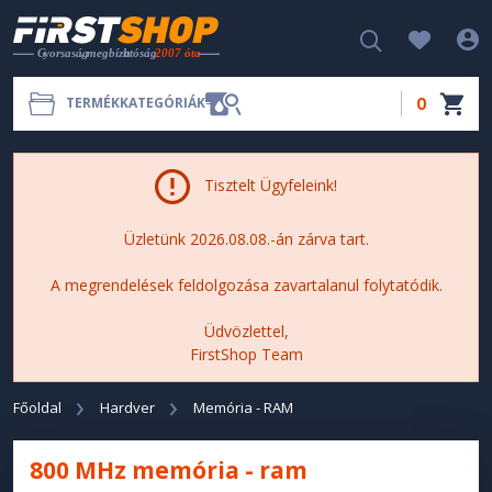
0
TERMÉKKATEGÓRIÁK
Tisztelt Ügyfeleink!
Üzletünk 2026.08.08.-án zárva tart.
A megrendelések feldolgozása zavartalanul folytatódik.
Üdvözlettel,
FirstShop Team
Főoldal
Hardver
Memória - RAM
800 MHz memória - ram