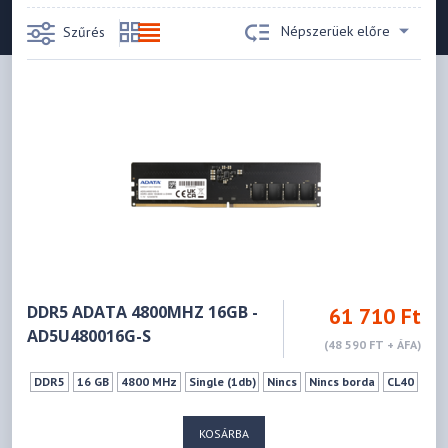
Népszerüek előre
Szűrés
DDR5 ADATA 4800MHZ 16GB -
61 710 Ft
AD5U480016G-S
(48 590 FT + ÁFA)
DDR5
16 GB
4800 MHz
Single (1db)
Nincs
Nincs borda
CL40
KOSÁRBA