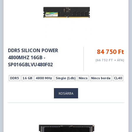
DDR5 SILICON POWER
84 750 Ft
4800MHZ 16GB -
(66 732 FT + ÁFA)
SP016GBLVU480F02
DDR5
16 GB
4800 MHz
Single (1db)
Nincs
Nincs borda
CL40
KOSÁRBA