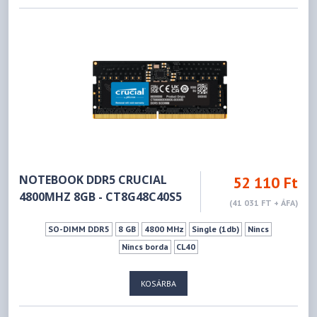
NOTEBOOK DDR5 CRUCIAL
52 110 Ft
4800MHZ 8GB - CT8G48C40S5
(41 031 FT + ÁFA)
SO-DIMM DDR5
8 GB
4800 MHz
Single (1db)
Nincs
Nincs borda
CL40
KOSÁRBA