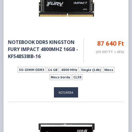
NOTEBOOK DDR5 KINGSTON
87 640 Ft
FURY IMPACT 4800MHZ 16GB -
(69 007 FT + ÁFA)
KF548S38IB-16
SO-DIMM DDR5
16 GB
4800 MHz
Single (1db)
Nincs
Nincs borda
CL38
KOSÁRBA