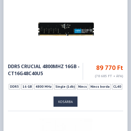
DDR5 CRUCIAL 4800MHZ 16GB -
89 770 Ft
CT16G48C40U5
(70 685 FT + ÁFA)
DDR5
16 GB
4800 MHz
Single (1db)
Nincs
Nincs borda
CL40
KOSÁRBA