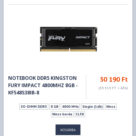
NOTEBOOK DDR5 KINGSTON
50 190 Ft
FURY IMPACT 4800MHZ 8GB -
(39 519 FT + ÁFA)
KF548S38IB-8
SO-DIMM DDR5
8 GB
4800 MHz
Single (1db)
Nincs
Nincs borda
CL38
KOSÁRBA