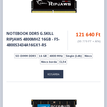
NOTEBOOK DDR5 G.SKILL
121 640 Ft
RIPJAWS 4800MHZ 16GB - F5-
(95 779 FT + ÁFA)
4800S3434A16GX1-RS
SO-DIMM DDR5
16 GB
4800 MHz
Single (1db)
Nincs
Nincs borda
CL34
KOSÁRBA