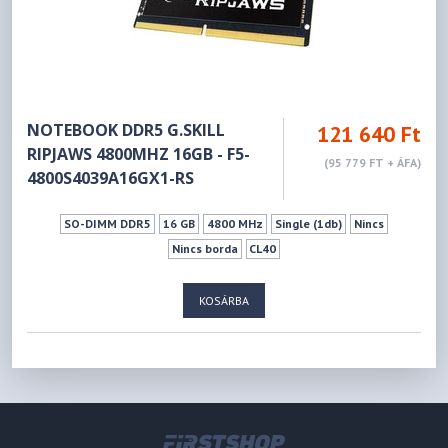
NOTEBOOK DDR5 G.SKILL
121 640 Ft
RIPJAWS 4800MHZ 16GB - F5-
(95 779 FT + ÁFA)
4800S4039A16GX1-RS
SO-DIMM DDR5
16 GB
4800 MHz
Single (1db)
Nincs
Nincs borda
CL40
KOSÁRBA