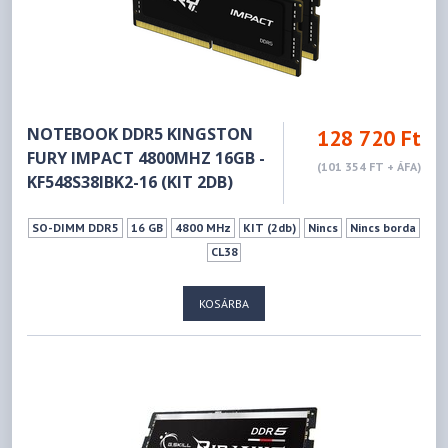
NOTEBOOK DDR5 KINGSTON
128 720 Ft
FURY IMPACT 4800MHZ 16GB -
(101 354 FT + ÁFA)
KF548S38IBK2-16 (KIT 2DB)
SO-DIMM DDR5
16 GB
4800 MHz
KIT (2db)
Nincs
Nincs borda
CL38
KOSÁRBA