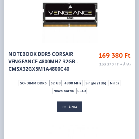
NOTEBOOK DDR5 CORSAIR
169 380 Ft
VENGEANCE 4800MHZ 32GB -
(133 370 FT + ÁFA)
CMSX32GX5M1A4800C40
SO-DIMM DDR5
32 GB
4800 MHz
Single (1db)
Nincs
Nincs borda
CL40
KOSÁRBA