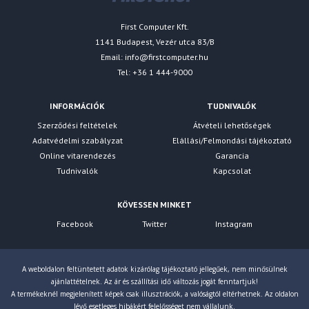
First Computer Kft.
1141 Budapest, Vezér utca 83/B
Email:
info@firstcomputer.hu
Tel: +36 1 444-9000
INFORMÁCIÓK
TUDNIVALÓK
Szerződési feltételek
Átvételi lehetőségek
Adatvédelmi szabályzat
Elállási/Felmondási tájékoztató
Online vitarendezés
Garancia
Tudnivalók
Kapcsolat
KÖVESSEN MINKET
Facebook
Twitter
Instagram
A weboldalon feltüntetett adatok kizárólag tájékoztató jellegűek, nem minősülnek
ajánlattételnek. Az ár és szállítási idő változás jogát fenntartjuk!
A termékeknél megjelenített képek csak illusztrációk, a valóságtól eltérhetnek. Az oldalon
lévő esetleges hibákért felelősséget nem vállalunk.