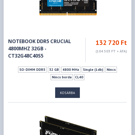
NOTEBOOK DDR5 CRUCIAL
132 720 Ft
4800MHZ 32GB -
(104 503 FT + ÁFA)
CT32G48C40S5
SO-DIMM DDR5
32 GB
4800 MHz
Single (1db)
Nincs
Nincs borda
CL40
KOSÁRBA