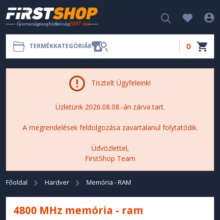
0
TERMÉKKATEGÓRIÁK
Tisztelt Ügyfeleink!
Üzletünk 2026.08.08.-án zárva tart.
A megrendelések feldolgozása zavartalanul folytatódik.
Üdvözlettel,
FirstShop Team
Főoldal
Hardver
Memória - RAM
4800 MHz memória - ram