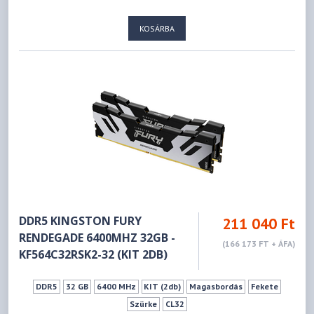
KOSÁRBA
DDR5 KINGSTON FURY
211 040 Ft
RENDEGADE 6400MHZ 32GB -
(166 173 FT + ÁFA)
KF564C32RSK2-32 (KIT 2DB)
DDR5
32 GB
6400 MHz
KIT (2db)
Magasbordás
Fekete
Szürke
CL32