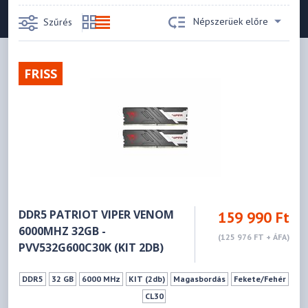
Népszerüek előre
Szűrés
FRISS
DDR5 PATRIOT VIPER VENOM
159 990 Ft
6000MHZ 32GB -
(125 976 FT + ÁFA)
PVV532G600C30K (KIT 2DB)
DDR5
32 GB
6000 MHz
KIT (2db)
Magasbordás
Fekete/Fehér
CL30