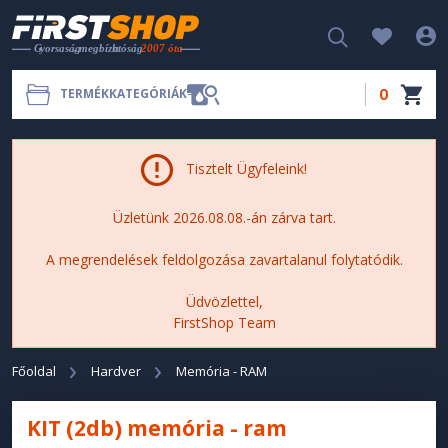
0
TERMÉKKATEGÓRIÁK
Tisztelt Ügyfeleink!
Üzletünk 2026.08.08.-án zárva tart.
A megrendelések feldolgozása zavartalanul folytatódik.
Üdvözlettel,
FirstShop Team
Főoldal
Hardver
Memória - RAM
KIT (2db) memória - ram