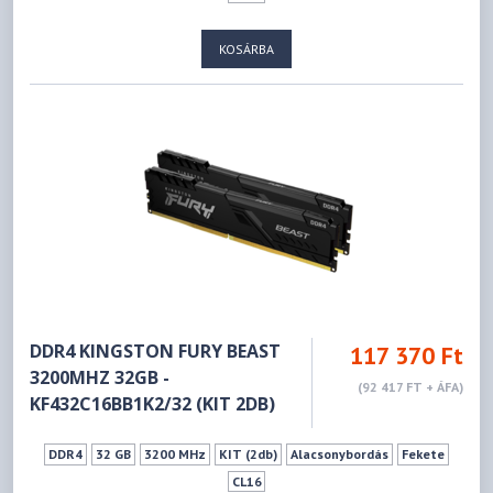
KOSÁRBA
DDR4 KINGSTON FURY BEAST
117 370 Ft
3200MHZ 32GB -
(92 417 FT + ÁFA)
KF432C16BB1K2/32 (KIT 2DB)
DDR4
32 GB
3200 MHz
KIT (2db)
Alacsonybordás
Fekete
CL16