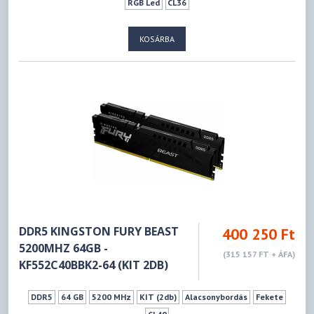
RGB Led
CL36
KOSÁRBA
DDR5 KINGSTON FURY BEAST
400 250 Ft
5200MHZ 64GB -
(315 157 FT + ÁFA)
KF552C40BBK2-64 (KIT 2DB)
DDR5
64 GB
5200 MHz
KIT (2db)
Alacsonybordás
Fekete