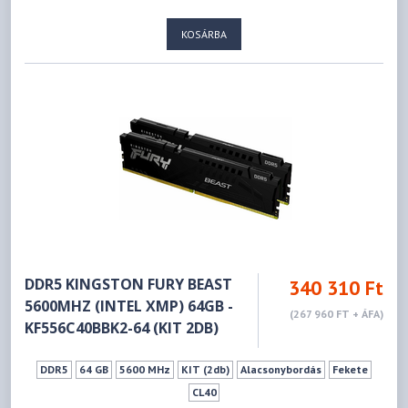
KOSÁRBA
DDR5 KINGSTON FURY BEAST
340 310 Ft
5600MHZ (INTEL XMP) 64GB -
(267 960 FT + ÁFA)
KF556C40BBK2-64 (KIT 2DB)
DDR5
64 GB
5600 MHz
KIT (2db)
Alacsonybordás
Fekete
CL40