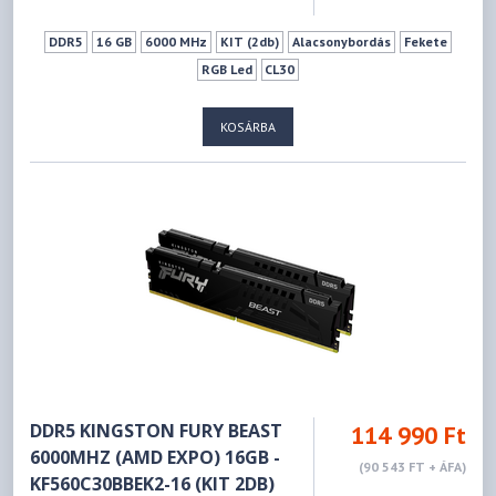
DDR5
16 GB
6000 MHz
KIT (2db)
Alacsonybordás
Fekete
RGB Led
CL30
KOSÁRBA
DDR5 KINGSTON FURY BEAST
114 990 Ft
6000MHZ (AMD EXPO) 16GB -
(90 543 FT + ÁFA)
KF560C30BBEK2-16 (KIT 2DB)