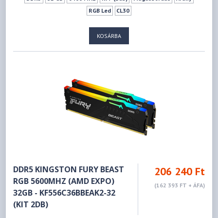
RGB Led
CL30
KOSÁRBA
DDR5 KINGSTON FURY BEAST
206 240 Ft
RGB 5600MHZ (AMD EXPO)
(162 393 FT + ÁFA)
32GB - KF556C36BBEAK2-32
(KIT 2DB)