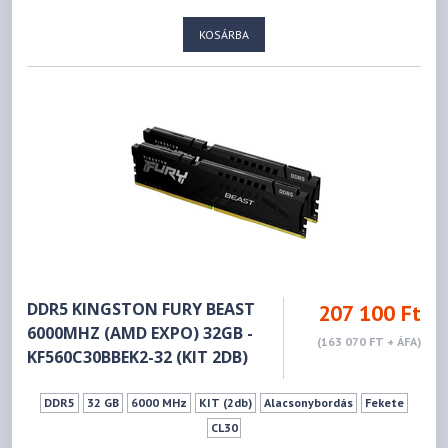
KOSÁRBA
DDR5 KINGSTON FURY BEAST
207 100 Ft
6000MHZ (AMD EXPO) 32GB -
(163 070 FT + ÁFA)
KF560C30BBEK2-32 (KIT 2DB)
DDR5
32 GB
6000 MHz
KIT (2db)
Alacsonybordás
Fekete
CL30