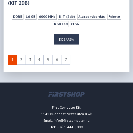
(KIT 2DB)
DDR5
16 GB
6000 MHz
KIT (2db)
Alacsonybordás
Fekete
RGB Led
CL36
KOSÁRBA
1
2
3
4
5
6
7
First Computer Kft.
1141 Budapest, Vezér utca 83/B
Email:
info@firstcomputer.hu
Tel: +36 1 444-9000