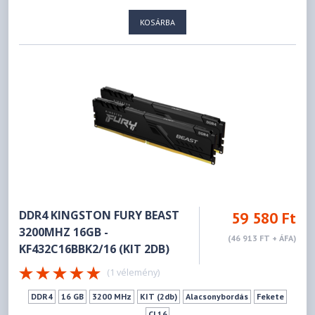
KOSÁRBA
DDR4 KINGSTON FURY BEAST
59 580 Ft
3200MHZ 16GB -
(46 913 FT + ÁFA)
KF432C16BBK2/16 (KIT 2DB)
(1 vélemény)
DDR4
16 GB
3200 MHz
KIT (2db)
Alacsonybordás
Fekete
CL16