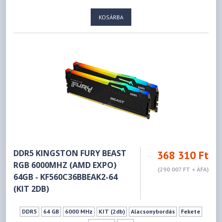
KOSÁRBA
DDR5 KINGSTON FURY BEAST
368 310 Ft
RGB 6000MHZ (AMD EXPO)
(290 007 FT + ÁFA)
64GB - KF560C36BBEAK2-64
(KIT 2DB)
DDR5
64 GB
6000 MHz
KIT (2db)
Alacsonybordás
Fekete