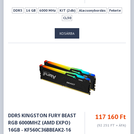
DDR5
16 GB
6000 MHz
KIT (2db)
Alacsonybordás
Fekete
CL30
KOSÁRBA
DDR5 KINGSTON FURY BEAST
117 160 Ft
RGB 6000MHZ (AMD EXPO)
(92 251 FT + ÁFA)
16GB - KF560C36BBEAK2-16