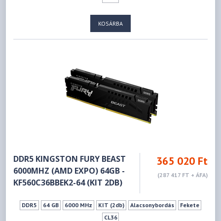
KOSÁRBA
DDR5 KINGSTON FURY BEAST
365 020 Ft
6000MHZ (AMD EXPO) 64GB -
(287 417 FT + ÁFA)
KF560C36BBEK2-64 (KIT 2DB)
DDR5
64 GB
6000 MHz
KIT (2db)
Alacsonybordás
Fekete
CL36