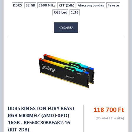
DDR5
32 GB
5600 MHz
KIT (2db)
Alacsonybordás
Fekete
RGB Led
CL36
KOSÁRBA
DDR5 KINGSTON FURY BEAST
118 700 Ft
RGB 6000MHZ (AMD EXPO)
(93 464 FT + ÁFA)
16GB - KF560C30BBEAK2-16
(KIT 2DB)