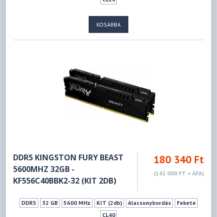
KOSÁRBA
DDR5 KINGSTON FURY BEAST
180 340 Ft
5600MHZ 32GB -
(142 000 FT + ÁFA)
KF556C40BBK2-32 (KIT 2DB)
DDR5
32 GB
5600 MHz
KIT (2db)
Alacsonybordás
Fekete
CL40