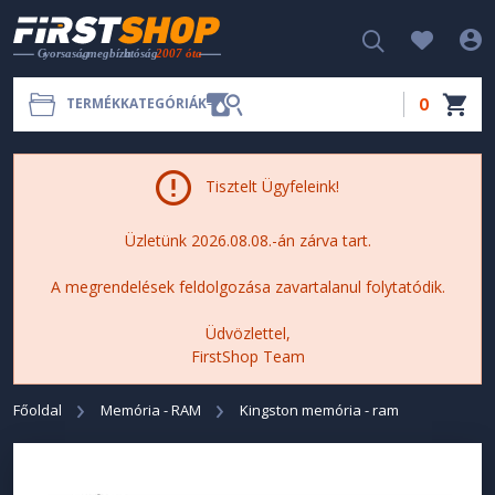
0
TERMÉKKATEGÓRIÁK
Tisztelt Ügyfeleink!
Üzletünk 2026.08.08.-án zárva tart.
A megrendelések feldolgozása zavartalanul folytatódik.
Üdvözlettel,
FirstShop Team
Főoldal
Memória - RAM
Kingston memória - ram