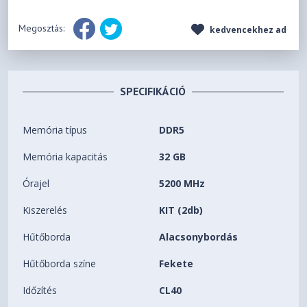
Megosztás:
kedvencekhez ad
SPECIFIKÁCIÓ
Memória típus
DDR5
Memória kapacitás
32 GB
Órajel
5200 MHz
Kiszerelés
KIT (2db)
Hűtőborda
Alacsonybordás
Hűtőborda színe
Fekete
Időzítés
CL40