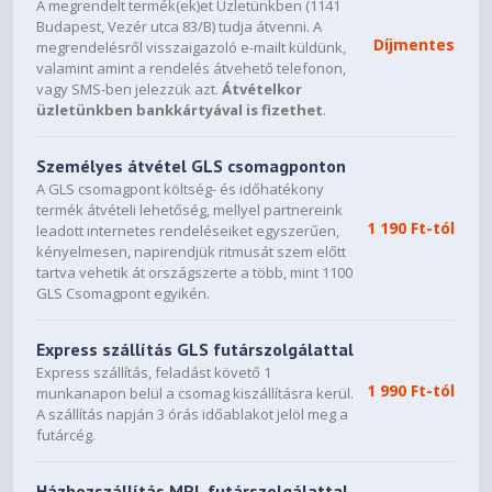
A megrendelt termék(ek)et Üzletünkben (1141
Budapest, Vezér utca 83/B) tudja átvenni. A
Díjmentes
megrendelésről visszaigazoló e-mailt küldünk,
valamint amint a rendelés átvehető telefonon,
vagy SMS-ben jelezzük azt.
Átvételkor
üzletünkben bankkártyával is fizethet
.
Személyes átvétel GLS csomagponton
A GLS csomagpont költség- és időhatékony
termék átvételi lehetőség, mellyel partnereink
1 190 Ft-tól
leadott internetes rendeléseiket egyszerűen,
kényelmesen, napirendjük ritmusát szem előtt
tartva vehetik át országszerte a több, mint 1100
GLS Csomagpont egyikén.
Express szállítás GLS futárszolgálattal
Express szállítás, feladást követő 1
1 990 Ft-tól
munkanapon belül a csomag kiszállításra kerül.
A szállítás napján 3 órás időablakot jelöl meg a
futárcég.
Házhozszállítás MPL futárszolgálattal