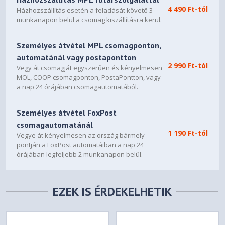
4 490 Ft-tól
Házhozszállítás esetén a feladását követő 3
munkanapon belül a csomag kiszállításra kerül.
Személyes átvétel MPL csomagponton,
automatánál vagy postapontton
2 990 Ft-tól
Vegy át csomagját egyszerűen és kényelmesen
MOL, COOP csomagponton, PostaPontton, vagy
a nap 24 órájában csomagautomatából.
Személyes átvétel FoxPost
csomagautomatánál
1 190 Ft-tól
Vegye át kényelmesen az ország bármely
pontján a FoxPost automatáiban a nap 24
órájában legfeljebb 2 munkanapon belül.
EZEK IS ÉRDEKELHETIK