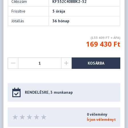
Cikkszám
KF552C40BBK2-32
Frissítve
5 órája
Jótállás
36 hónap
(133 409 FT + ÁFA)
169 430 Ft
KOSÁRBA
RENDELÉSRE, 3 munkanap
0 vélemény
Írjon véleményt