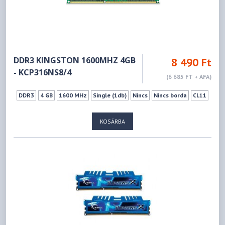
DDR3 KINGSTON 1600MHZ 4GB
8 490 Ft
- KCP316NS8/4
(6 685 FT + ÁFA)
DDR3
4 GB
1600 MHz
Single (1db)
Nincs
Nincs borda
CL11
KOSÁRBA