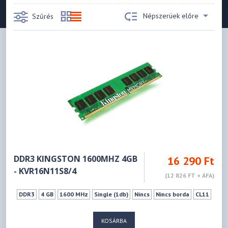
Népszerüek előre
Szűrés
DDR3 KINGSTON 1600MHZ 4GB
16 290 Ft
- KVR16N11S8/4
(12 826 FT + ÁFA)
DDR3
4 GB
1600 MHz
Single (1db)
Nincs
Nincs borda
CL11
KOSÁRBA