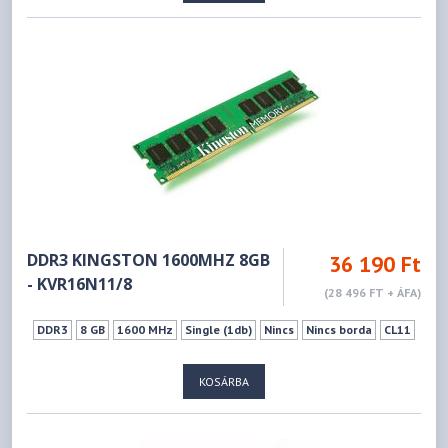
DDR3 KINGSTON 1600MHZ 8GB
36 190 Ft
- KVR16N11/8
(28 496 FT + ÁFA)
DDR3
8 GB
1600 MHz
Single (1db)
Nincs
Nincs borda
CL11
KOSÁRBA