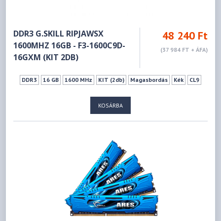
DDR3 G.SKILL RIPJAWSX
48 240 Ft
1600MHZ 16GB - F3-1600C9D-
(37 984 FT + ÁFA)
16GXM (KIT 2DB)
DDR3
16 GB
1600 MHz
KIT (2db)
Magasbordás
Kék
CL9
KOSÁRBA