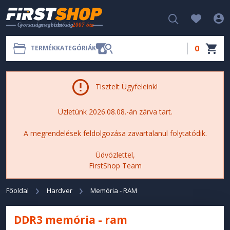
0
TERMÉKKATEGÓRIÁK
Tisztelt Ügyfeleink!
Üzletünk 2026.08.08.-án zárva tart.
A megrendelések feldolgozása zavartalanul folytatódik.
Üdvözlettel,
FirstShop Team
Főoldal
Hardver
Memória - RAM
DDR3 memória - ram