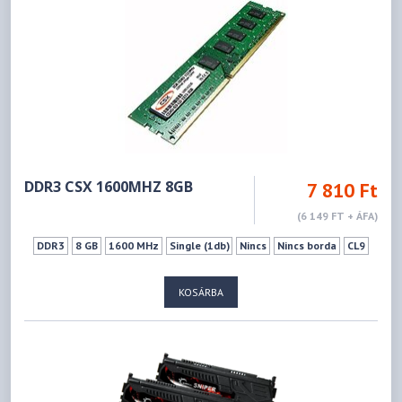
DDR3 CSX 1600MHZ 8GB
7 810 Ft
(6 149 FT + ÁFA)
DDR3
8 GB
1600 MHz
Single (1db)
Nincs
Nincs borda
CL9
KOSÁRBA