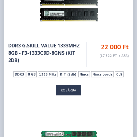
DDR3 G.SKILL VALUE 1333MHZ
22 000 Ft
8GB - F3-1333C9D-8GNS (KIT
(17 322 FT + ÁFA)
2DB)
DDR3
8 GB
1333 MHz
KIT (2db)
Nincs
Nincs borda
CL9
KOSÁRBA