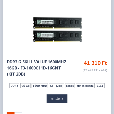
DDR3 G.SKILL VALUE 1600MHZ
41 210 Ft
16GB - F3-1600C11D-16GNT
(32 448 FT + ÁFA)
(KIT 2DB)
DDR3
16 GB
1600 MHz
KIT (2db)
Nincs
Nincs borda
CL11
KOSÁRBA