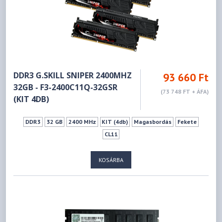
DDR3 G.SKILL SNIPER 2400MHZ
93 660 Ft
32GB - F3-2400C11Q-32GSR
(73 748 FT + ÁFA)
(KIT 4DB)
DDR3
32 GB
2400 MHz
KIT (4db)
Magasbordás
Fekete
CL11
KOSÁRBA