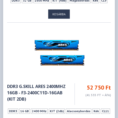
DDR3
32 GB
1600 MHz
KIT (4db)
Magasbordás
Kék
CL9
KOSÁRBA
DDR3 G.SKILL ARES 2400MHZ
52 750 Ft
16GB - F3-2400C11D-16GAB
(41 535 FT + ÁFA)
(KIT 2DB)
DDR3
16 GB
2400 MHz
KIT (2db)
Alacsonybordás
Kék
CL11