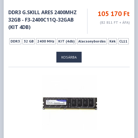
DDR3 G.SKILL ARES 2400MHZ
105 170 Ft
32GB - F3-2400C11Q-32GAB
(82 811 FT + ÁFA)
(KIT 4DB)
DDR3
32 GB
2400 MHz
KIT (4db)
Alacsonybordás
Kék
CL11
KOSÁRBA