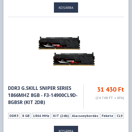
KOSÁRBA
DDR3 G.SKILL SNIPER SERIES
31 430 Ft
1866MHZ 8GB - F3-14900CL9D-
(24 748 FT + ÁFA)
8GBSR (KIT 2DB)
DDR3
8 GB
1866 MHz
KIT (2db)
Alacsonybordás
Fekete
CL9
KOSÁRBA