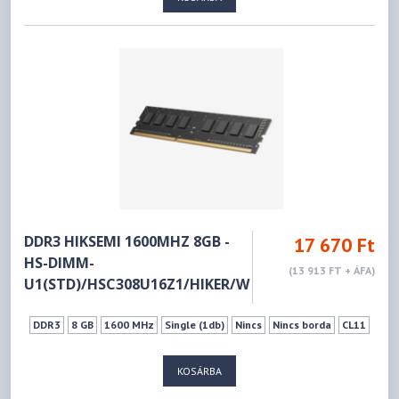
DDR3 HIKSEMI 1600MHZ 8GB -
17 670 Ft
HS-DIMM-
(13 913 FT + ÁFA)
U1(STD)/HSC308U16Z1/HIKER/W
DDR3
8 GB
1600 MHz
Single (1db)
Nincs
Nincs borda
CL11
KOSÁRBA