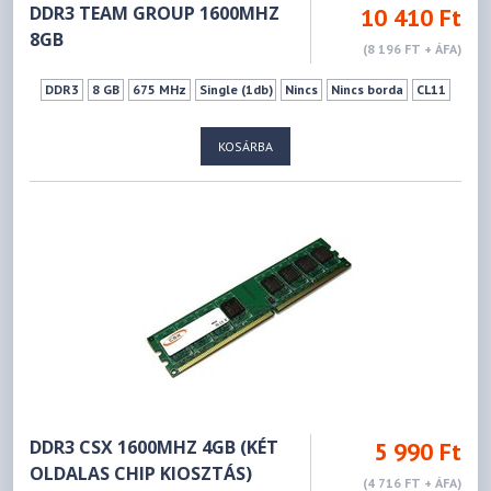
DDR3 TEAM GROUP 1600MHZ
10 410 Ft
8GB
(8 196 FT + ÁFA)
DDR3
8 GB
675 MHz
Single (1db)
Nincs
Nincs borda
CL11
KOSÁRBA
DDR3 CSX 1600MHZ 4GB (KÉT
5 990 Ft
OLDALAS CHIP KIOSZTÁS)
(4 716 FT + ÁFA)