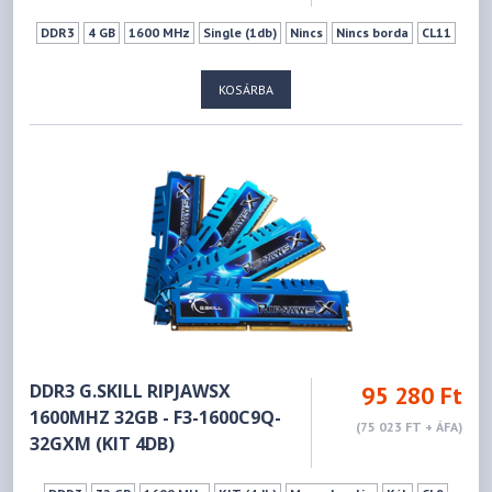
DDR3
4 GB
1600 MHz
Single (1db)
Nincs
Nincs borda
CL11
KOSÁRBA
DDR3 G.SKILL RIPJAWSX
95 280 Ft
1600MHZ 32GB - F3-1600C9Q-
(75 023 FT + ÁFA)
32GXM (KIT 4DB)