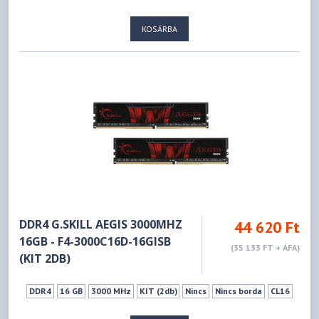
KOSÁRBA
DDR4 G.SKILL AEGIS 3000MHZ
44 620 Ft
16GB - F4-3000C16D-16GISB
(35 133 FT + ÁFA)
(KIT 2DB)
DDR4
16 GB
3000 MHz
KIT (2db)
Nincs
Nincs borda
CL16