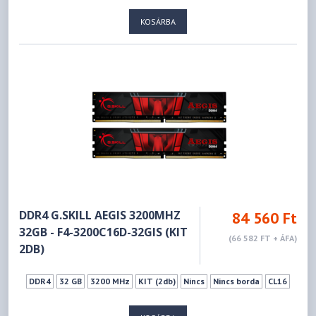
KOSÁRBA
DDR4 G.SKILL AEGIS 3200MHZ
84 560 Ft
32GB - F4-3200C16D-32GIS (KIT
(66 582 FT + ÁFA)
2DB)
DDR4
32 GB
3200 MHz
KIT (2db)
Nincs
Nincs borda
CL16