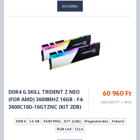
KOSÁRBA
DDR4 G.SKILL TRIDENT Z NEO
60 960 Ft
(FOR AMD) 3600MHZ 16GB - F4-
(48 000 FT + ÁFA)
3600C16D-16GTZNC (KIT 2DB)
DDR4
16 GB
3600 MHz
KIT (2db)
Magasbordás
Fekete
RGB Led
CL16