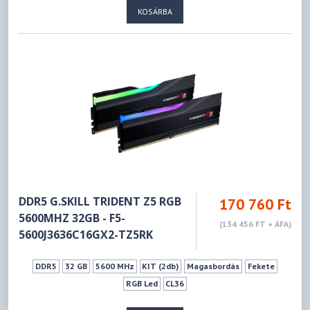
KOSÁRBA
DDR5 G.SKILL TRIDENT Z5 RGB
170 760 Ft
5600MHZ 32GB - F5-
(134 456 FT + ÁFA)
5600J3636C16GX2-TZ5RK
DDR5
32 GB
5600 MHz
KIT (2db)
Magasbordás
Fekete
RGB Led
CL36