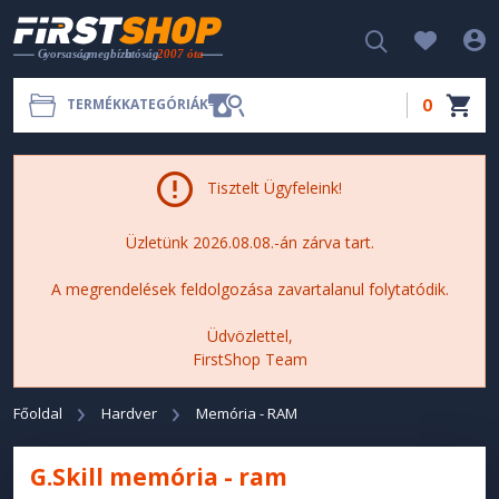
0
TERMÉKKATEGÓRIÁK
Tisztelt Ügyfeleink!
Üzletünk 2026.08.08.-án zárva tart.
A megrendelések feldolgozása zavartalanul folytatódik.
Üdvözlettel,
FirstShop Team
Főoldal
Hardver
Memória - RAM
G.Skill memória - ram