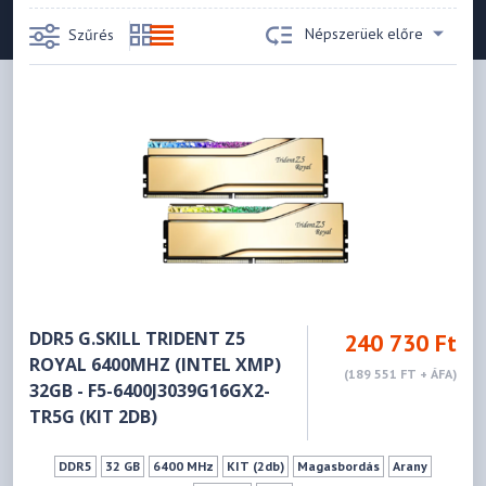
Népszerüek előre
Szűrés
DDR5 G.SKILL TRIDENT Z5
240 730 Ft
ROYAL 6400MHZ (INTEL XMP)
(189 551 FT + ÁFA)
32GB - F5-6400J3039G16GX2-
TR5G (KIT 2DB)
DDR5
32 GB
6400 MHz
KIT (2db)
Magasbordás
Arany