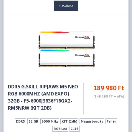
KOSÁRBA
DDR5 G.SKILL RIPJAWS M5 NEO
189 980 Ft
RGB 6000MHZ (AMD EXPO)
(149 590 FT + ÁFA)
32GB - F5-6000J3636F16GX2-
RM5NRW (KIT 2DB)
DDR5
32 GB
6000 MHz
KIT (2db)
Magasbordás
Fehér
RGB Led
CL36