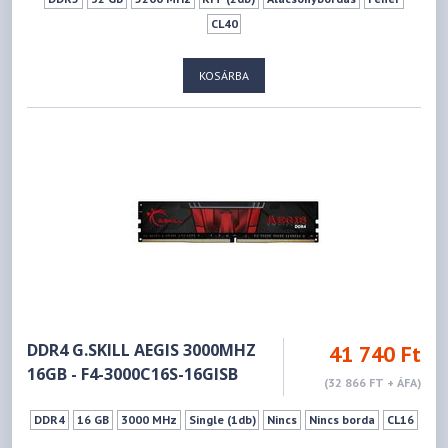
CL40
KOSÁRBA
DDR4 G.SKILL AEGIS 3000MHZ
41 740 Ft
16GB - F4-3000C16S-16GISB
(32 866 FT + ÁFA)
DDR4
16 GB
3000 MHz
Single (1db)
Nincs
Nincs borda
CL16