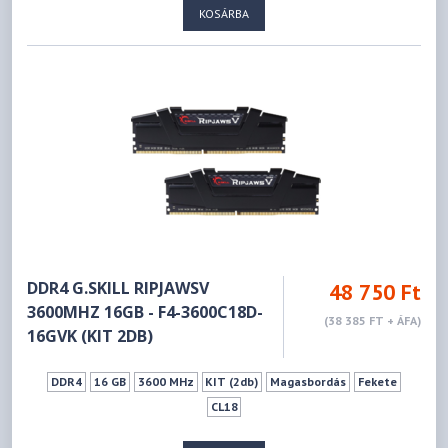
KOSÁRBA
DDR4 G.SKILL RIPJAWSV
48 750 Ft
3600MHZ 16GB - F4-3600C18D-
(38 385 FT + ÁFA)
16GVK (KIT 2DB)
DDR4
16 GB
3600 MHz
KIT (2db)
Magasbordás
Fekete
CL18