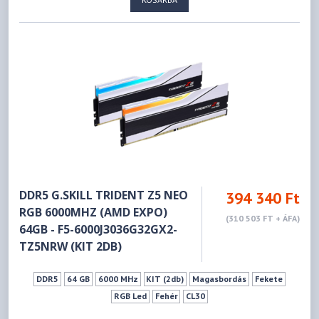
DDR5 G.SKILL TRIDENT Z5 NEO
394 340 Ft
RGB 6000MHZ (AMD EXPO)
(310 503 FT + ÁFA)
64GB - F5-6000J3036G32GX2-
TZ5NRW (KIT 2DB)
DDR5
64 GB
6000 MHz
KIT (2db)
Magasbordás
Fekete
RGB Led
Fehér
CL30