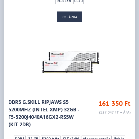
RGB Led
CL30
KOSÁRBA
DDR5 G.SKILL RIPJAWS S5
161 350 Ft
5200MHZ (INTEL XMP) 32GB -
(127 047 FT + ÁFA)
F5-5200J4040A16GX2-RS5W
(KIT 2DB)
DDR5
32 GB
5200 MHz
KIT (2db)
Alacsonybordás
Fehér