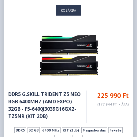
KOSÁRBA
DDR5 G.SKILL TRIDENT Z5 NEO
225 990 Ft
RGB 6400MHZ (AMD EXPO)
(177 944 FT + ÁFA)
32GB - F5-6400J3039G16GX2-
TZ5NR (KIT 2DB)
DDR5
32 GB
6400 MHz
KIT (2db)
Magasbordás
Fekete