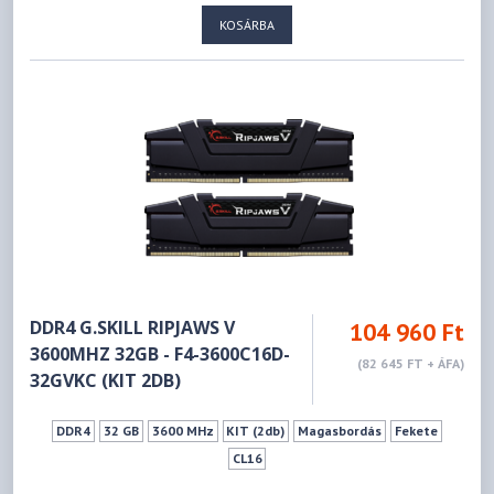
KOSÁRBA
DDR4 G.SKILL RIPJAWS V
104 960 Ft
3600MHZ 32GB - F4-3600C16D-
(82 645 FT + ÁFA)
32GVKC (KIT 2DB)
DDR4
32 GB
3600 MHz
KIT (2db)
Magasbordás
Fekete
CL16