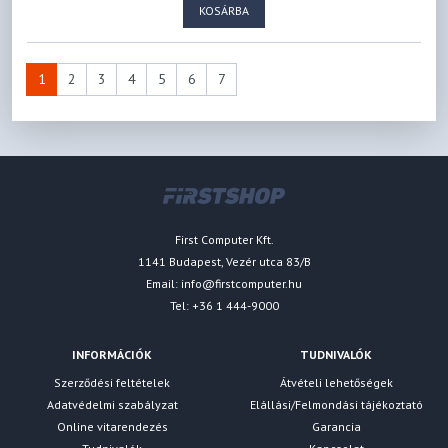
KOSÁRBA
1
2
3
4
5
6
7
First Computer Kft.
1141 Budapest, Vezér utca 83/B
Email:
info@firstcomputer.hu
Tel: +36 1 444-9000
INFORMÁCIÓK
TUDNIVALÓK
Szerződési feltételek
Átvételi lehetőségek
Adatvédelmi szabályzat
Elállási/Felmondási tájékoztató
Online vitarendezés
Garancia