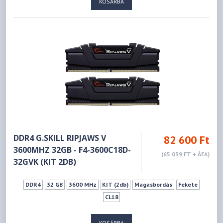
KOSÁRBA
DDR4 G.SKILL RIPJAWS V
82 600 Ft
3600MHZ 32GB - F4-3600C18D-
(65 039 FT + ÁFA)
32GVK (KIT 2DB)
DDR4
32 GB
3600 MHz
KIT (2db)
Magasbordás
Fekete
CL18
KOSÁRBA