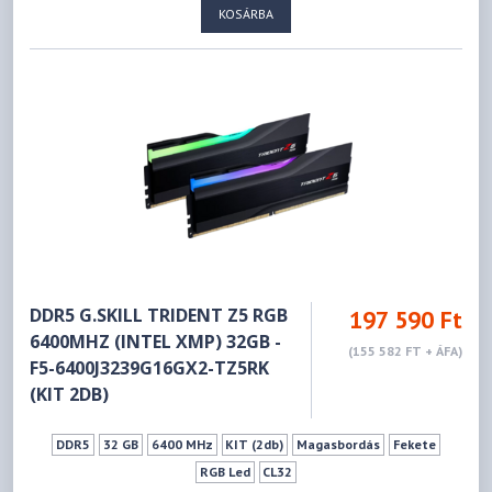
KOSÁRBA
DDR5 G.SKILL TRIDENT Z5 RGB
197 590 Ft
6400MHZ (INTEL XMP) 32GB -
(155 582 FT + ÁFA)
F5-6400J3239G16GX2-TZ5RK
(KIT 2DB)
DDR5
32 GB
6400 MHz
KIT (2db)
Magasbordás
Fekete
RGB Led
CL32