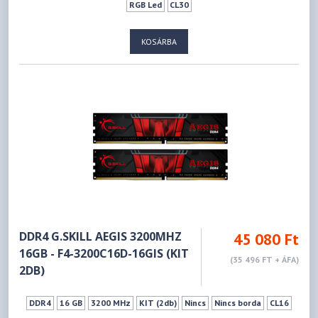
RGB Led
CL30
KOSÁRBA
DDR4 G.SKILL AEGIS 3200MHZ
45 080 Ft
16GB - F4-3200C16D-16GIS (KIT
(35 496 FT + ÁFA)
2DB)
DDR4
16 GB
3200 MHz
KIT (2db)
Nincs
Nincs borda
CL16