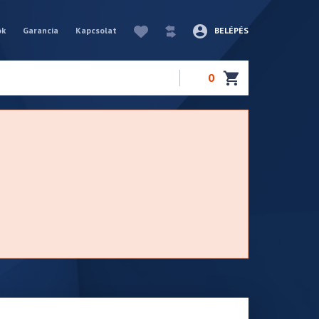
ók
Garancia
Kapcsolat
BELÉPÉS
0