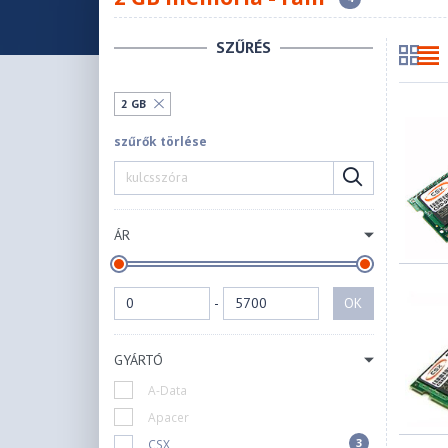
SZŰRÉS
2 GB
szűrők törlése
ÁR
-
OK
GYÁRTÓ
A-Data
Apacer
3
CSX