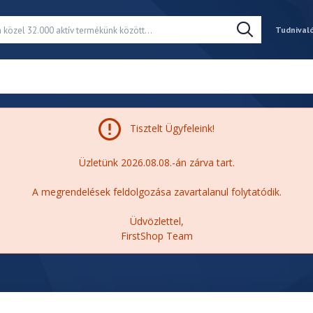
Tudnival
Tisztelt Ügyfeleink!
Üzletünk 2026.08.08.-án zárva tart.
A megrendelések feldolgozása zavartalanul folytatódik.
Üdvözlettel,
FirstShop Team