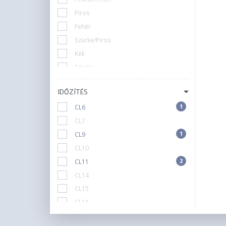
Piros
Fehér
Szürke/Piros
Kék
Szürke
Ezüst
IDŐZÍTÉS
Arany
1
CL6
RGB Led
CL7
Mintás
1
CL9
Narancssárga
CL10
2
CL11
CL14
CL15
CL16
CL17