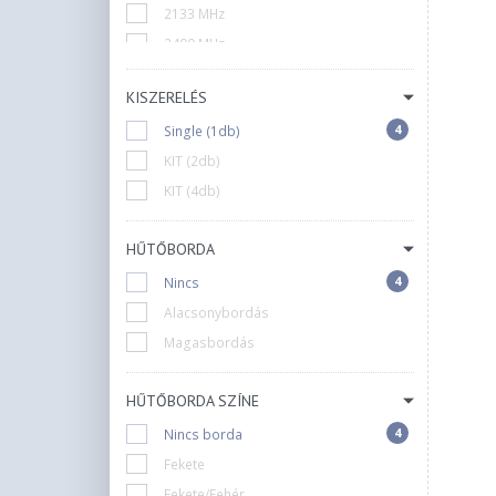
2133 MHz
2400 MHz
2666 MHz
KISZERELÉS
3000 MHz
4
Single (1db)
3200 MHz
KIT (2db)
3600 MHz
KIT (4db)
4000 MHz
4800 MHz
HŰTŐBORDA
6800 MHz
4
5200 MHz
Nincs
7600 MHz
Alacsonybordás
5600 MHz
Magasbordás
6000 MHz
HŰTŐBORDA SZÍNE
6400 MHz
4
Nincs borda
Fekete
Fekete/Fehér