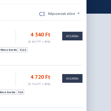
Népszerüek előre
4 340 Ft
KOSÁRBA
(3 417 FT + ÁFA)
Nincs borda
CL11
4 720 Ft
KOSÁRBA
(3 716 FT + ÁFA)
Nincs borda
CL6