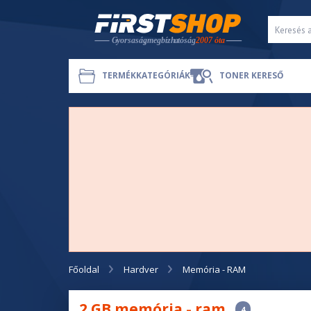
TERMÉKKATEGÓRIÁK
TONER KERESŐ
Főoldal
Hardver
Memória - RAM
2 GB memória - ram
4