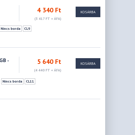
4 340 Ft
KOSÁRBA
(3 417 FT + ÁFA)
Nincs borda
CL9
GB -
5 640 Ft
KOSÁRBA
(4 440 FT + ÁFA)
Nincs borda
CL11