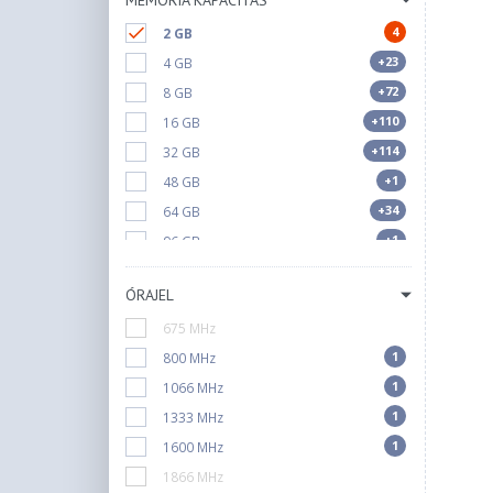
MEMÓRIA KAPACITÁS
4
2 GB
+23
4 GB
+72
8 GB
+110
16 GB
+114
32 GB
+1
48 GB
+34
64 GB
+1
96 GB
+1
128 GB
ÓRAJEL
675 MHz
1
800 MHz
1
1066 MHz
1
1333 MHz
1
1600 MHz
1866 MHz