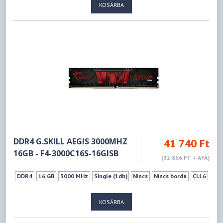
KOSÁRBA
DDR4 G.SKILL AEGIS 3000MHZ
41 740 Ft
16GB - F4-3000C16S-16GISB
(32 866 FT + ÁFA)
DDR4
16 GB
3000 MHz
Single (1db)
Nincs
Nincs borda
CL16
KOSÁRBA