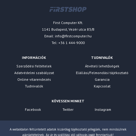
First Computer Kft.
1141 Budapest, Vezér utca 83/B
Email:
info@firstcomputer.hu
Tel: +36 1 444-9000
INFORMÁCIÓK
TUDNIVALÓK
Szerződési feltételek
Átvételi lehetőségek
Adatvédelmi szabályzat
Elállási/Felmondási tájékoztató
Online vitarendezés
Garancia
Tudnivalók
Kapcsolat
KÖVESSEN MINKET
Facebook
Twitter
Instagram
A weboldalon feltüntetett adatok kizárólag tájékoztató jellegűek, nem minősülnek
ajánlattételnek. Az ár és szállítási idő változás jogát fenntartjuk!