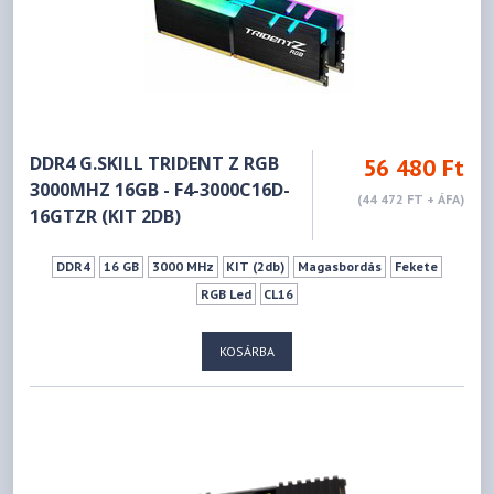
DDR4 G.SKILL TRIDENT Z RGB
56 480 Ft
3000MHZ 16GB - F4-3000C16D-
(44 472 FT + ÁFA)
16GTZR (KIT 2DB)
DDR4
16 GB
3000 MHz
KIT (2db)
Magasbordás
Fekete
RGB Led
CL16
KOSÁRBA