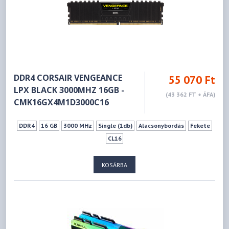
DDR4 CORSAIR VENGEANCE
55 070 Ft
LPX BLACK 3000MHZ 16GB -
(43 362 FT + ÁFA)
CMK16GX4M1D3000C16
DDR4
16 GB
3000 MHz
Single (1db)
Alacsonybordás
Fekete
CL16
KOSÁRBA