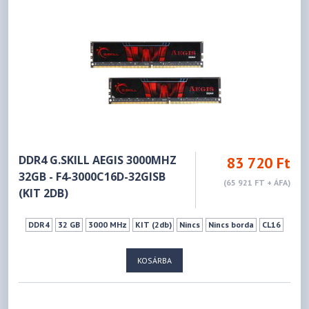
DDR4 G.SKILL AEGIS 3000MHZ
83 720 Ft
32GB - F4-3000C16D-32GISB
(65 921 FT + ÁFA)
(KIT 2DB)
DDR4
32 GB
3000 MHz
KIT (2db)
Nincs
Nincs borda
CL16
KOSÁRBA