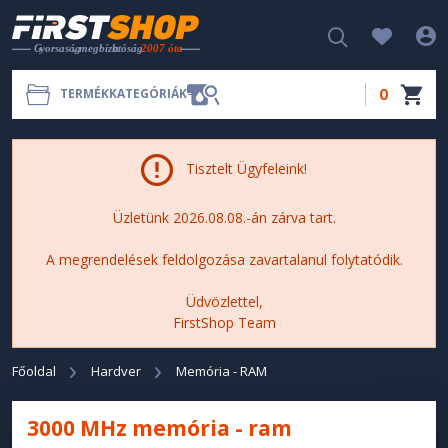
0
TERMÉKKATEGÓRIÁK
Tisztelt Ügyfeleink!
Üzletünk 2026.08.08.-án zárva tart.
A megrendelések feldolgozása zavartalanul folytatódik.
Üdvözlettel,
FirstShop Team
Főoldal
Hardver
Memória - RAM
3000 MHz memória - ram