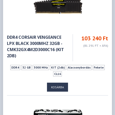
DDR4 CORSAIR VENGEANCE
103 240 Ft
LPX BLACK 3000MHZ 32GB -
(81 291 FT + ÁFA)
CMK32GX4M2D3000C16 (KIT
2DB)
DDR4
32 GB
3000 MHz
KIT (2db)
Alacsonybordás
Fekete
CL16
KOSÁRBA