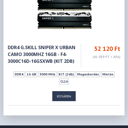
DDR4 G.SKILL SNIPER X URBAN
52 120 Ft
CAMO 3000MHZ 16GB - F4-
(41 039 FT + ÁFA)
3000C16D-16GSXWB (KIT 2DB)
DDR4
16 GB
3000 MHz
KIT (2db)
Magasbordás
Mintás
CL16
KOSÁRBA