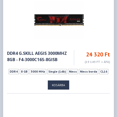
DDR4 G.SKILL AEGIS 3000MHZ
24 320 Ft
8GB - F4-3000C16S-8GISB
(19 149 FT + ÁFA)
DDR4
8 GB
3000 MHz
Single (1db)
Nincs
Nincs borda
CL16
KOSÁRBA