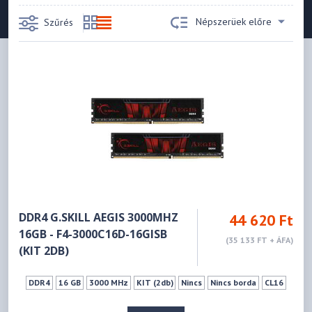
Népszerüek előre
Szűrés
DDR4 G.SKILL AEGIS 3000MHZ
44 620 Ft
16GB - F4-3000C16D-16GISB
(35 133 FT + ÁFA)
(KIT 2DB)
DDR4
16 GB
3000 MHz
KIT (2db)
Nincs
Nincs borda
CL16