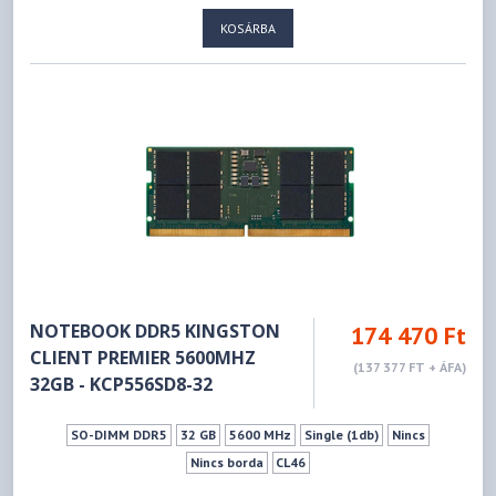
KOSÁRBA
NOTEBOOK DDR5 KINGSTON
174 470 Ft
CLIENT PREMIER 5600MHZ
(137 377 FT + ÁFA)
32GB - KCP556SD8-32
SO-DIMM DDR5
32 GB
5600 MHz
Single (1db)
Nincs
Nincs borda
CL46