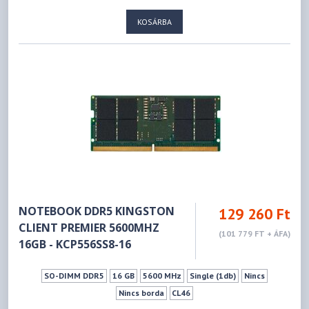
KOSÁRBA
NOTEBOOK DDR5 KINGSTON
129 260 Ft
CLIENT PREMIER 5600MHZ
(101 779 FT + ÁFA)
16GB - KCP556SS8-16
SO-DIMM DDR5
16 GB
5600 MHz
Single (1db)
Nincs
Nincs borda
CL46