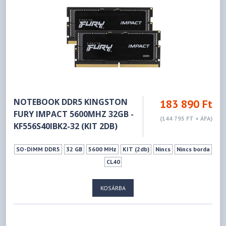
NOTEBOOK DDR5 KINGSTON
183 890 Ft
FURY IMPACT 5600MHZ 32GB -
(144 795 FT + ÁFA)
KF556S40IBK2-32 (KIT 2DB)
SO-DIMM DDR5
32 GB
5600 MHz
KIT (2db)
Nincs
Nincs borda
CL40
KOSÁRBA