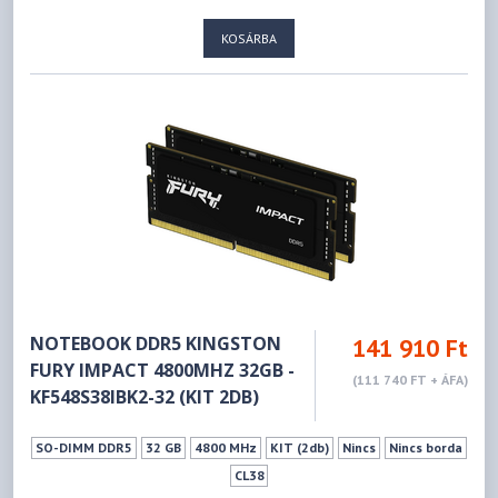
KOSÁRBA
NOTEBOOK DDR5 KINGSTON
141 910 Ft
FURY IMPACT 4800MHZ 32GB -
(111 740 FT + ÁFA)
KF548S38IBK2-32 (KIT 2DB)
SO-DIMM DDR5
32 GB
4800 MHz
KIT (2db)
Nincs
Nincs borda
CL38