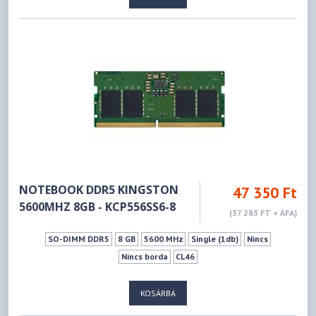
NOTEBOOK DDR5 KINGSTON
47 350 Ft
5600MHZ 8GB - KCP556SS6-8
(37 283 FT + ÁFA)
SO-DIMM DDR5
8 GB
5600 MHz
Single (1db)
Nincs
Nincs borda
CL46
KOSÁRBA