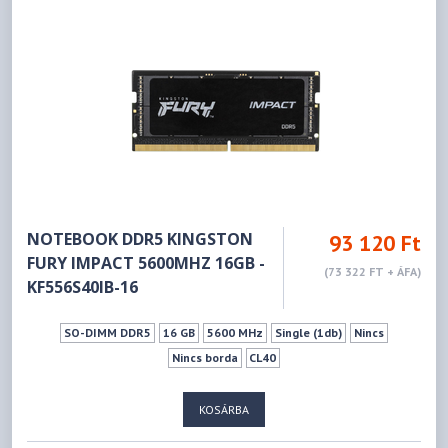
NOTEBOOK DDR5 KINGSTON
93 120 Ft
FURY IMPACT 5600MHZ 16GB -
(73 322 FT + ÁFA)
KF556S40IB-16
SO-DIMM DDR5
16 GB
5600 MHz
Single (1db)
Nincs
Nincs borda
CL40
KOSÁRBA