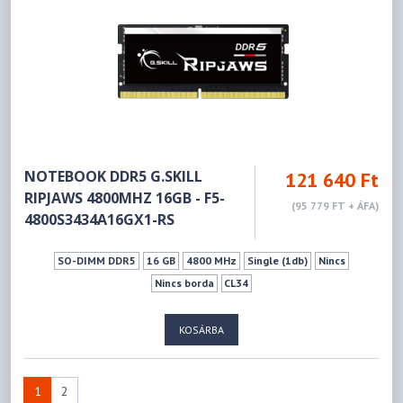
NOTEBOOK DDR5 G.SKILL
121 640 Ft
RIPJAWS 4800MHZ 16GB - F5-
(95 779 FT + ÁFA)
4800S3434A16GX1-RS
SO-DIMM DDR5
16 GB
4800 MHz
Single (1db)
Nincs
Nincs borda
CL34
KOSÁRBA
1
2