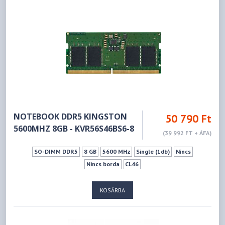
NOTEBOOK DDR5 KINGSTON
50 790 Ft
5600MHZ 8GB - KVR56S46BS6-8
(39 992 FT + ÁFA)
SO-DIMM DDR5
8 GB
5600 MHz
Single (1db)
Nincs
Nincs borda
CL46
KOSÁRBA