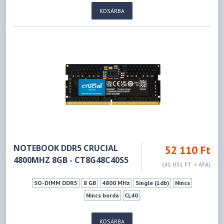
KOSÁRBA
NOTEBOOK DDR5 CRUCIAL
52 110 Ft
4800MHZ 8GB - CT8G48C40S5
(41 031 FT + ÁFA)
SO-DIMM DDR5
8 GB
4800 MHz
Single (1db)
Nincs
Nincs borda
CL40
KOSÁRBA