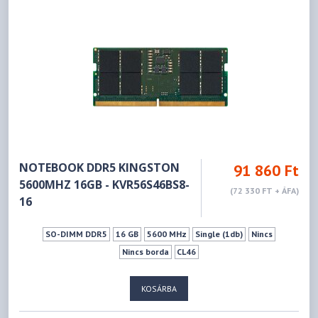
NOTEBOOK DDR5 KINGSTON
91 860 Ft
5600MHZ 16GB - KVR56S46BS8-
(72 330 FT + ÁFA)
16
SO-DIMM DDR5
16 GB
5600 MHz
Single (1db)
Nincs
Nincs borda
CL46
KOSÁRBA