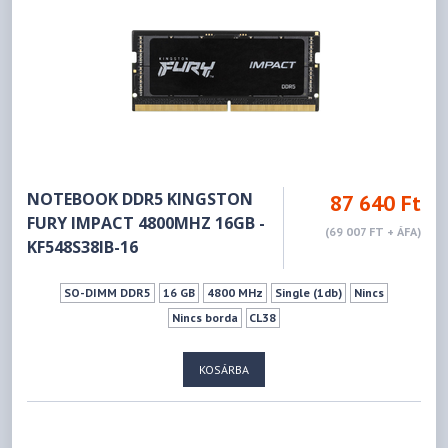
NOTEBOOK DDR5 KINGSTON
87 640 Ft
FURY IMPACT 4800MHZ 16GB -
(69 007 FT + ÁFA)
KF548S38IB-16
SO-DIMM DDR5
16 GB
4800 MHz
Single (1db)
Nincs
Nincs borda
CL38
KOSÁRBA