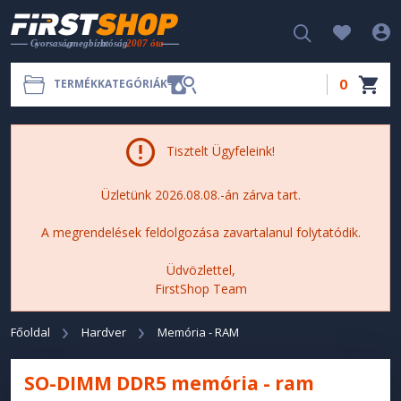
0
TERMÉKKATEGÓRIÁK
Tisztelt Ügyfeleink!
Üzletünk 2026.08.08.-án zárva tart.
A megrendelések feldolgozása zavartalanul folytatódik.
Üdvözlettel,
FirstShop Team
Főoldal
Hardver
Memória - RAM
SO-DIMM DDR5 memória - ram