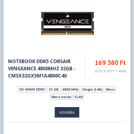
NOTEBOOK DDR5 CORSAIR
169 380 Ft
VENGEANCE 4800MHZ 32GB -
(133 370 FT + ÁFA)
CMSX32GX5M1A4800C40
SO-DIMM DDR5
32 GB
4800 MHz
Single (1db)
Nincs
Nincs borda
CL40
KOSÁRBA