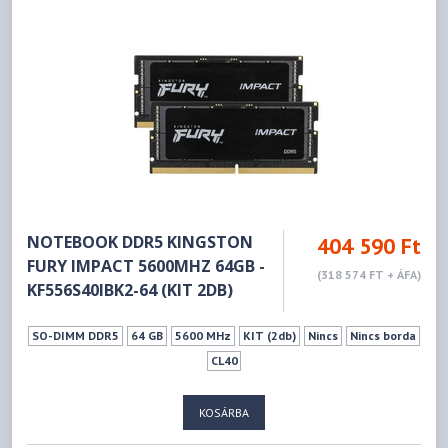
NOTEBOOK DDR5 KINGSTON
404 590 Ft
FURY IMPACT 5600MHZ 64GB -
(318 574 FT + ÁFA)
KF556S40IBK2-64 (KIT 2DB)
SO-DIMM DDR5
64 GB
5600 MHz
KIT (2db)
Nincs
Nincs borda
CL40
KOSÁRBA