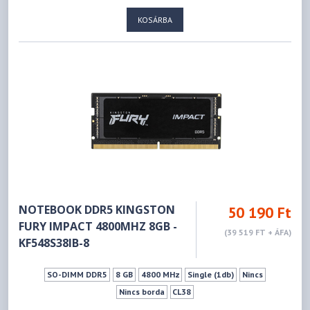
KOSÁRBA
NOTEBOOK DDR5 KINGSTON
50 190 Ft
FURY IMPACT 4800MHZ 8GB -
(39 519 FT + ÁFA)
KF548S38IB-8
SO-DIMM DDR5
8 GB
4800 MHz
Single (1db)
Nincs
Nincs borda
CL38