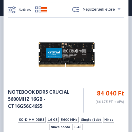
Népszerüek előre
Szűrés
NOTEBOOK DDR5 CRUCIAL
84 040 Ft
5600MHZ 16GB -
(66 173 FT + ÁFA)
CT16G56C46S5
SO-DIMM DDR5
16 GB
5600 MHz
Single (1db)
Nincs
Nincs borda
CL46