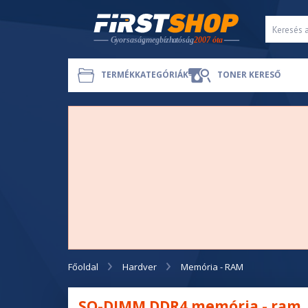
TERMÉKKATEGÓRIÁK
TONER KERESŐ
Főoldal
Hardver
Memória - RAM
SO-DIMM DDR4 memória - ram