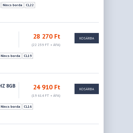
Nincs borda
CL22
28 270 Ft
KOSÁRBA
(22 259 FT + ÁFA)
Nincs borda
CL19
HZ 8GB
24 910 Ft
KOSÁRBA
(19 614 FT + ÁFA)
Nincs borda
CL16