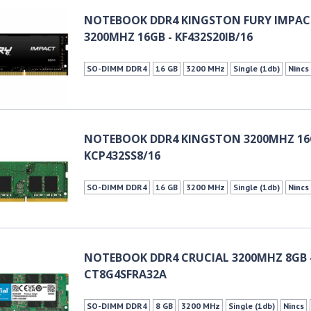
NOTEBOOK DDR4 KINGSTON FURY IMPA
3200MHZ 16GB - KF432S20IB/16
SO-DIMM DDR4
16 GB
3200 MHz
Single (1db)
Nincs
NOTEBOOK DDR4 KINGSTON 3200MHZ 16
KCP432SS8/16
SO-DIMM DDR4
16 GB
3200 MHz
Single (1db)
Nincs
NOTEBOOK DDR4 CRUCIAL 3200MHZ 8GB 
CT8G4SFRA32A
SO-DIMM DDR4
8 GB
3200 MHz
Single (1db)
Nincs