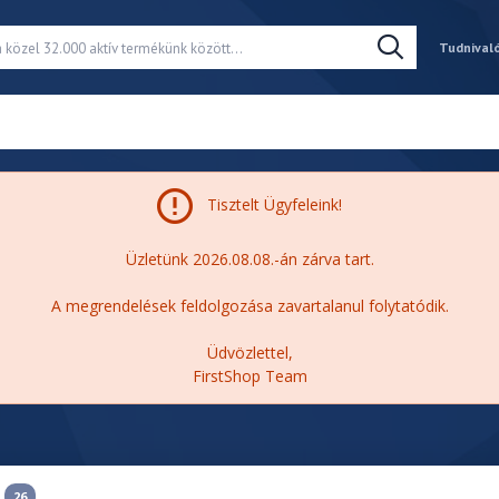
Tudnival
Tisztelt Ügyfeleink!
Üzletünk 2026.08.08.-án zárva tart.
A megrendelések feldolgozása zavartalanul folytatódik.
Üdvözlettel,
FirstShop Team
26