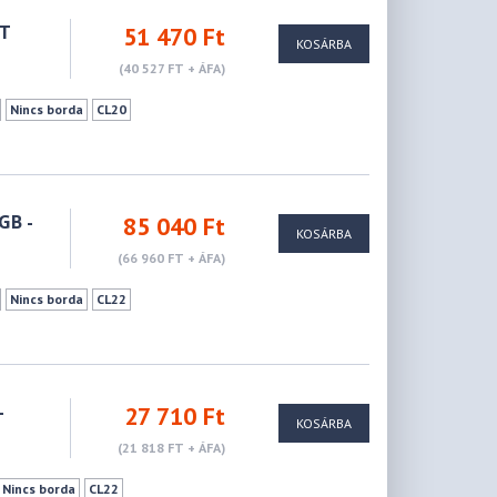
CT
51 470 Ft
KOSÁRBA
(40 527 FT + ÁFA)
Nincs borda
CL20
GB -
85 040 Ft
KOSÁRBA
(66 960 FT + ÁFA)
Nincs borda
CL22
-
27 710 Ft
KOSÁRBA
(21 818 FT + ÁFA)
Nincs borda
CL22