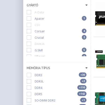
GYÁRTÓ
A-Data
1
Apacer
CSX
4
Corsair
2
Crucial
DAHUA
5
G.Skill
1
Hiksemi
12
Kingston
MEMÓRIA TÍPUS
Lexar
+30
DDR3
Patriot
+2
DDR3L
Qnap
+110
DDR4
Silicon Power
+142
DDR5
Synology
+1
SO-DIMM DDR2
1
TeamGroup