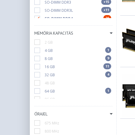
+15
SO-DIMM DDR3
+11
SO-DIMM DDR3L
26
SO-DIMM DDR4
+20
SO-DIMM DDR5
MEMÓRIA KAPACITÁS
2 GB
1
4 GB
9
8 GB
11
16 GB
4
32 GB
48 GB
1
64 GB
96 GB
128 GB
ÓRAJEL
675 MHz
800 MHz