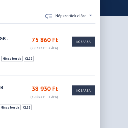
Népszerüek előre
GB -
75 860 Ft
KOSÁRBA
(59 732 FT + ÁFA)
Nincs borda
CL22
B -
38 930 Ft
KOSÁRBA
(30 653 FT + ÁFA)
Nincs borda
CL22