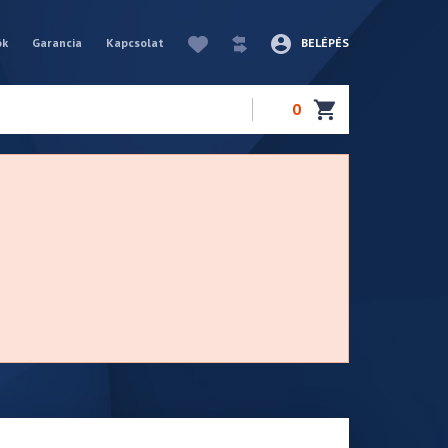
ók
Garancia
Kapcsolat
BELÉPÉS
0