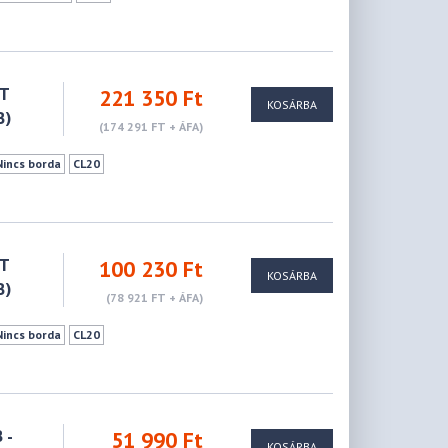
CT
221 350 Ft
KOSÁRBA
B)
(174 291 FT + ÁFA)
Nincs borda
CL20
CT
100 230 Ft
KOSÁRBA
B)
(78 921 FT + ÁFA)
Nincs borda
CL20
 -
51 990 Ft
KOSÁRBA