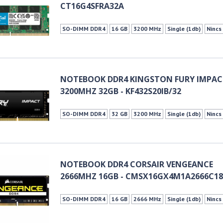
CT16G4SFRA32A
SO-DIMM DDR4
16 GB
3200 MHz
Single (1db)
Nincs
NOTEBOOK DDR4 KINGSTON FURY IMPA
3200MHZ 32GB - KF432S20IB/32
SO-DIMM DDR4
32 GB
3200 MHz
Single (1db)
Nincs
NOTEBOOK DDR4 CORSAIR VENGEANCE
2666MHZ 16GB - CMSX16GX4M1A2666C1
SO-DIMM DDR4
16 GB
2666 MHz
Single (1db)
Nincs