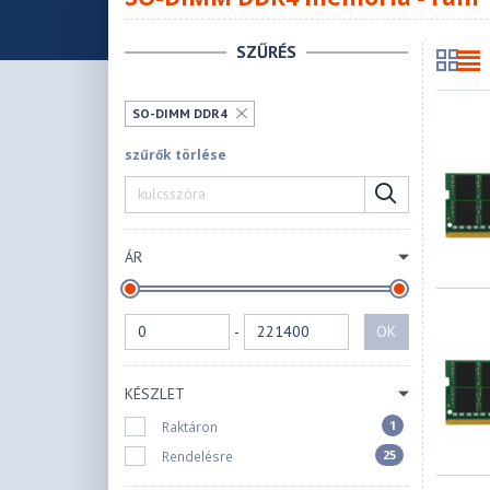
SZŰRÉS
SO-DIMM DDR4
szűrők törlése
ÁR
-
OK
KÉSZLET
1
Raktáron
25
Rendelésre