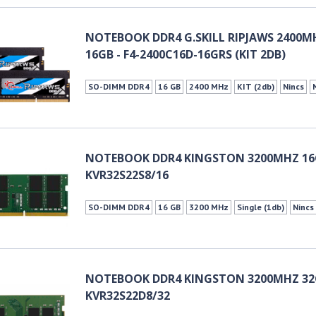
NOTEBOOK DDR4 G.SKILL RIPJAWS 2400M
16GB - F4-2400C16D-16GRS (KIT 2DB)
SO-DIMM DDR4
16 GB
2400 MHz
KIT (2db)
Nincs
NOTEBOOK DDR4 KINGSTON 3200MHZ 16
KVR32S22S8/16
SO-DIMM DDR4
16 GB
3200 MHz
Single (1db)
Nincs
NOTEBOOK DDR4 KINGSTON 3200MHZ 32
KVR32S22D8/32