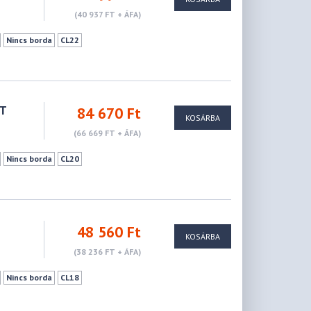
(40 937 FT + ÁFA)
Nincs borda
CL22
CT
84 670 Ft
KOSÁRBA
(66 669 FT + ÁFA)
Nincs borda
CL20
48 560 Ft
KOSÁRBA
8
(38 236 FT + ÁFA)
Nincs borda
CL18