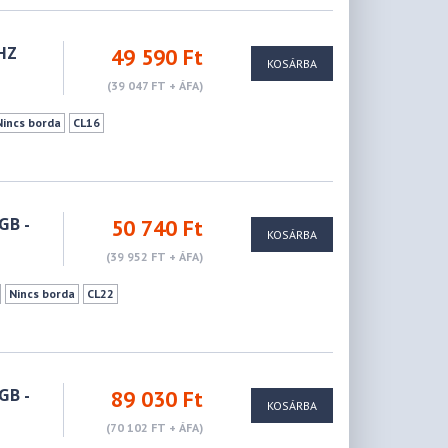
HZ
49 590 Ft
KOSÁRBA
(39 047 FT + ÁFA)
Nincs borda
CL16
GB -
50 740 Ft
KOSÁRBA
(39 952 FT + ÁFA)
Nincs borda
CL22
GB -
89 030 Ft
KOSÁRBA
(70 102 FT + ÁFA)