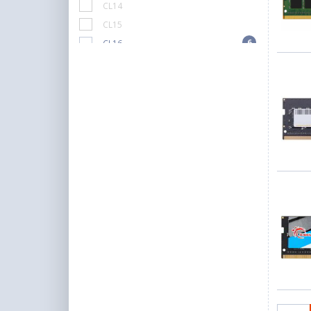
CL14
CL15
6
CL16
CL17
1
CL18
3
CL19
6
CL20
10
CL22
CL28
CL30
CL32
CL34
CL36
CL38
CL40
CL46
CL48