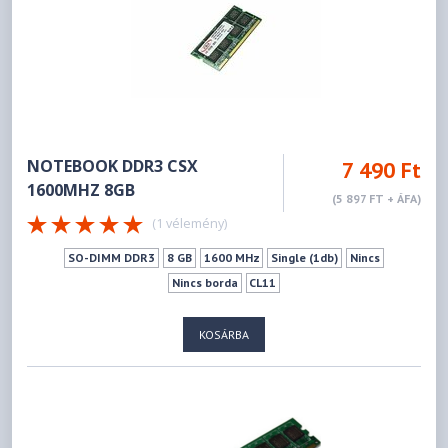
NOTEBOOK DDR3 CSX
7 490 Ft
1600MHZ 8GB
(5 897 FT + ÁFA)
(1 vélemény)
SO-DIMM DDR3
8 GB
1600 MHz
Single (1db)
Nincs
Nincs borda
CL11
KOSÁRBA