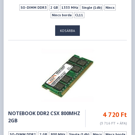
SO-DIMM DDR3
2 GB
1333 MHz
Single (1db)
Nincs
Nincs borda
CL11
KOSÁRBA
NOTEBOOK DDR2 CSX 800MHZ
4 720 Ft
2GB
(3 716 FT + ÁFA)
SO-DIMM DDR2
2 GB
800 MHz
Single (1db)
Nincs
Nincs borda