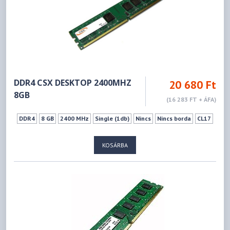
DDR4 CSX DESKTOP 2400MHZ
20 680 Ft
8GB
(16 283 FT + ÁFA)
DDR4
8 GB
2400 MHz
Single (1db)
Nincs
Nincs borda
CL17
KOSÁRBA