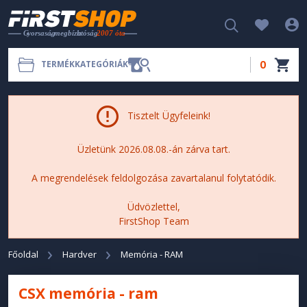
0
TERMÉKKATEGÓRIÁK
Tisztelt Ügyfeleink!
Üzletünk 2026.08.08.-án zárva tart.
A megrendelések feldolgozása zavartalanul folytatódik.
Üdvözlettel,
FirstShop Team
Főoldal
Hardver
Memória - RAM
CSX memória - ram