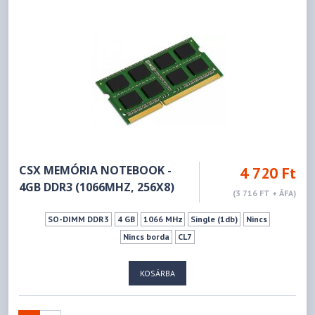
CSX MEMÓRIA NOTEBOOK -
4 720 Ft
4GB DDR3 (1066MHZ, 256X8)
(3 716 FT + ÁFA)
SO-DIMM DDR3
4 GB
1066 MHz
Single (1db)
Nincs
Nincs borda
CL7
KOSÁRBA