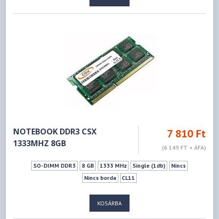
NOTEBOOK DDR3 CSX
7 810 Ft
1333MHZ 8GB
(6 149 FT + ÁFA)
SO-DIMM DDR3
8 GB
1333 MHz
Single (1db)
Nincs
Nincs borda
CL11
KOSÁRBA