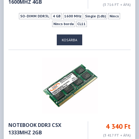
1600MHZ 4GB
(3 716 FT + ÁFA)
SO-DIMM DDR3L
4 GB
1600 MHz
Single (1db)
Nincs
Nincs borda
CL11
KOSÁRBA
NOTEBOOK DDR3 CSX
4 340 Ft
1333MHZ 2GB
(3 417 FT + ÁFA)