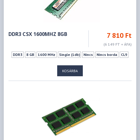
DDR3 CSX 1600MHZ 8GB
7 810 Ft
(6 149 FT + ÁFA)
DDR3
8 GB
1600 MHz
Single (1db)
Nincs
Nincs borda
CL9
KOSÁRBA