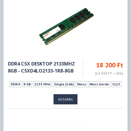
DDR4 CSX DESKTOP 2133MHZ
18 200 Ft
8GB - CSXD4LO2133-1R8-8GB
(14 330 FT + ÁFA)
DDR4
8 GB
2133 MHz
Single (1db)
Nincs
Nincs borda
CL15
KOSÁRBA