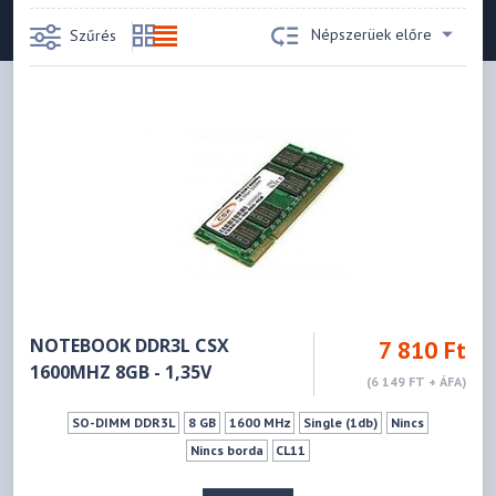
Népszerüek előre
Szűrés
NOTEBOOK DDR3L CSX
7 810 Ft
1600MHZ 8GB - 1,35V
(6 149 FT + ÁFA)
SO-DIMM DDR3L
8 GB
1600 MHz
Single (1db)
Nincs
Nincs borda
CL11