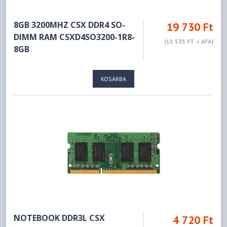
8GB 3200MHZ CSX DDR4 SO-
19 730 Ft
DIMM RAM CSXD4SO3200-1R8-
(15 535 FT + ÁFA)
8GB
KOSÁRBA
NOTEBOOK DDR3L CSX
4 720 Ft