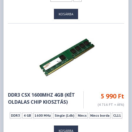
KOSÁRBA
DDR3 CSX 1600MHZ 4GB (KÉT
5 990 Ft
OLDALAS CHIP KIOSZTÁS)
(4 716 FT + ÁFA)
DDR3
4 GB
1600 MHz
Single (1db)
Nincs
Nincs borda
CL11
KOSÁRBA