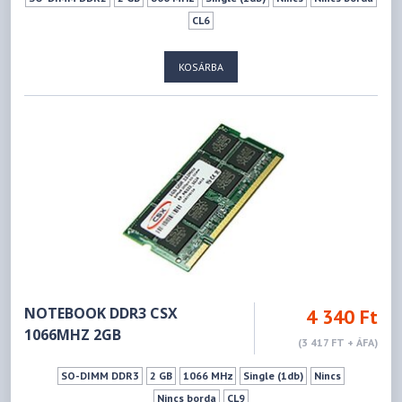
CL6
KOSÁRBA
NOTEBOOK DDR3 CSX
4 340 Ft
1066MHZ 2GB
(3 417 FT + ÁFA)
SO-DIMM DDR3
2 GB
1066 MHz
Single (1db)
Nincs
Nincs borda
CL9