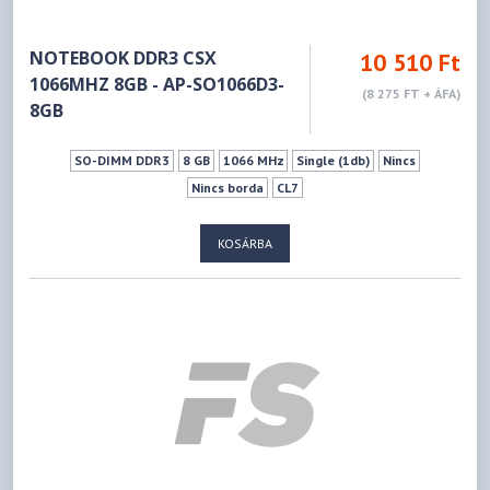
NOTEBOOK DDR3 CSX
10 510 Ft
1066MHZ 8GB - AP-SO1066D3-
(8 275 FT + ÁFA)
8GB
SO-DIMM DDR3
8 GB
1066 MHz
Single (1db)
Nincs
Nincs borda
CL7
KOSÁRBA