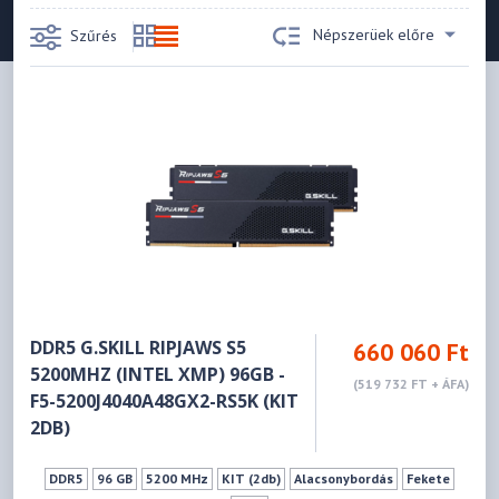
Népszerüek előre
Szűrés
DDR5 G.SKILL RIPJAWS S5
660 060 Ft
5200MHZ (INTEL XMP) 96GB -
(519 732 FT + ÁFA)
F5-5200J4040A48GX2-RS5K (KIT
2DB)
DDR5
96 GB
5200 MHz
KIT (2db)
Alacsonybordás
Fekete