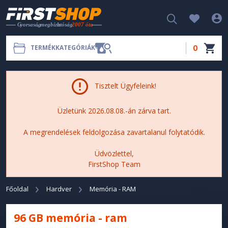
0
TERMÉKKATEGÓRIÁK
Tisztelt Ügyfeleink!
Üzletünk 2026.08.08.-án zárva tart.
A megrendelések feldolgozása zavartalanul folytatódik.
Üdvözlettel,
FirstShop Team
Főoldal
Hardver
Memória - RAM
96 GB memória - ram