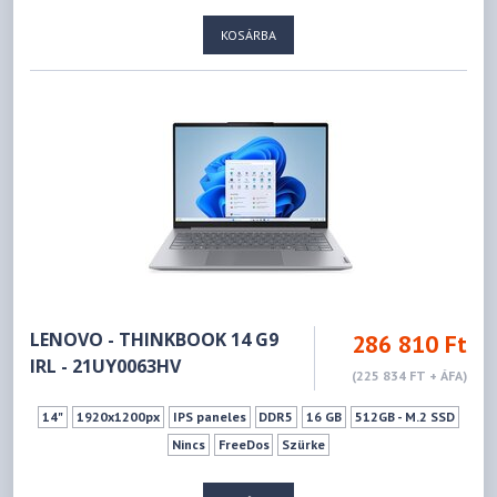
KOSÁRBA
LENOVO - THINKBOOK 14 G9
286 810 Ft
IRL - 21UY0063HV
(225 834 FT + ÁFA)
14"
1920x1200px
IPS paneles
DDR5
16 GB
512GB - M.2 SSD
Nincs
FreeDos
Szürke