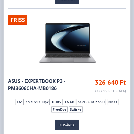
FRISS
ASUS - EXPERTBOOK P3 -
326 640 Ft
PM3606CHA-MB0186
(257 196 FT + ÁFA)
16"
1920x1200px
DDR5
16 GB
512GB - M.2 SSD
Nincs
FreeDos
Szürke
KOSÁRBA