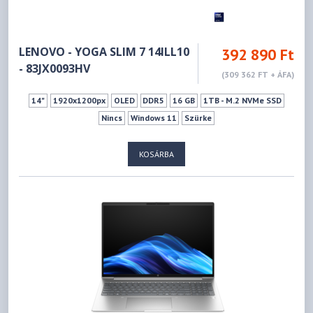
LENOVO - YOGA SLIM 7 14ILL10
392 890 Ft
- 83JX0093HV
(309 362 FT + ÁFA)
14"
1920x1200px
OLED
DDR5
16 GB
1TB - M.2 NVMe SSD
Nincs
Windows 11
Szürke
KOSÁRBA