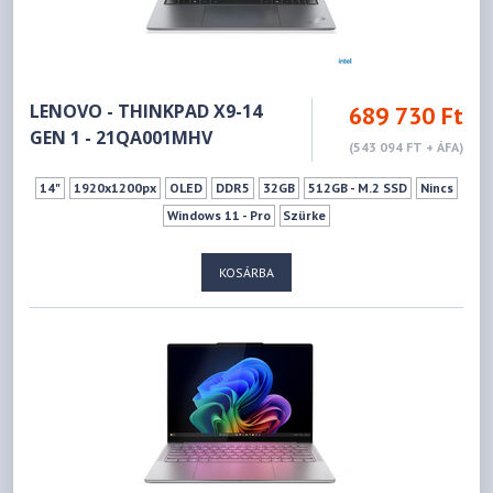
LENOVO - THINKPAD X9-14
689 730 Ft
GEN 1 - 21QA001MHV
(543 094 FT + ÁFA)
14"
1920x1200px
OLED
DDR5
32GB
512GB - M.2 SSD
Nincs
Windows 11 - Pro
Szürke
KOSÁRBA