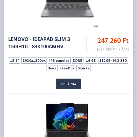
LENOVO - IDEAPAD SLIM 3
247 260 Ft
15IRH10 - 83K100AMHV
(194 692 FT + ÁFA)
15,3"
1920x1200px
IPS paneles
DDR5
16 GB
512GB - M.2 SSD
Nincs
FreeDos
Szürke
KOSÁRBA