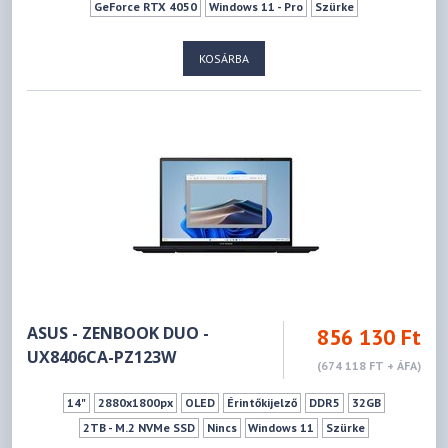
GeForce RTX 4050
Windows 11 - Pro
Szürke
KOSÁRBA
ASUS - ZENBOOK DUO -
856 130 Ft
UX8406CA-PZ123W
(674 118 FT + ÁFA)
14"
2880x1800px
OLED
Érintőkijelző
DDR5
32GB
2TB - M.2 NVMe SSD
Nincs
Windows 11
Szürke