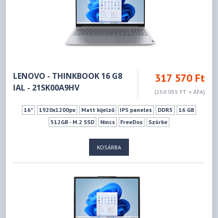
LENOVO - THINKBOOK 16 G8
317 570 Ft
IAL - 21SK00A9HV
(250 055 FT + ÁFA)
16"
1920x1200px
Matt kijelző
IPS paneles
DDR5
16 GB
512GB - M.2 SSD
Nincs
FreeDos
Szürke
KOSÁRBA