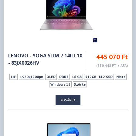
LENOVO - YOGA SLIM 7 14ILL10
445 070 Ft
- 83JX0026HV
(350 448 FT + ÁFA)
14"
1920x1200px
OLED
DDR5
16 GB
512GB - M.2 SSD
Nincs
Windows 11
Szürke
KOSÁRBA