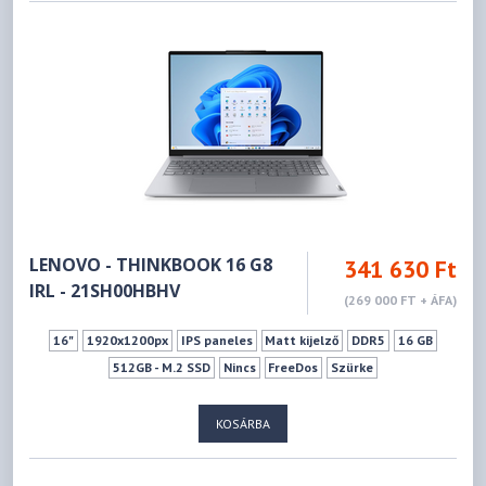
LENOVO - THINKBOOK 16 G8
341 630 Ft
IRL - 21SH00HBHV
(269 000 FT + ÁFA)
16"
1920x1200px
IPS paneles
Matt kijelző
DDR5
16 GB
512GB - M.2 SSD
Nincs
FreeDos
Szürke
KOSÁRBA