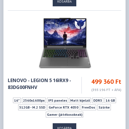
KOSÁRBA
LENOVO - LEGION 5 16IRX9 -
499 360 Ft
83DG00FNHV
(393 196 FT + ÁFA)
16"
2560x1600px
IPS paneles
Matt kijelző
DDR5
16 GB
512GB - M.2 SSD
GeForce RTX 4050
FreeDos
Szürke
Gamer (játékosoknak)
KOSÁRBA