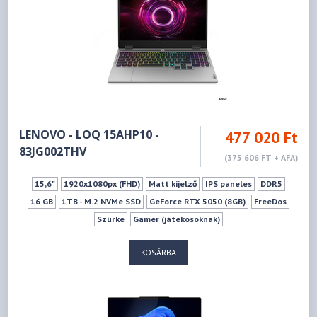
LENOVO - LOQ 15AHP10 -
477 020 Ft
83JG002THV
(375 606 FT + ÁFA)
15,6"
1920x1080px (FHD)
Matt kijelző
IPS paneles
DDR5
16 GB
1TB - M.2 NVMe SSD
GeForce RTX 5050 (8GB)
FreeDos
Szürke
Gamer (játékosoknak)
KOSÁRBA