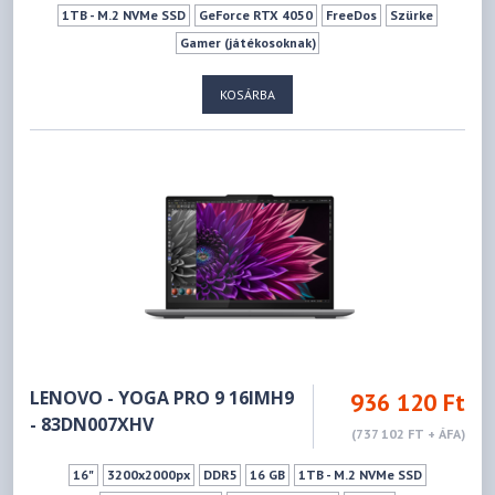
1TB - M.2 NVMe SSD
GeForce RTX 4050
FreeDos
Szürke
Gamer (játékosoknak)
KOSÁRBA
LENOVO - YOGA PRO 9 16IMH9
936 120 Ft
- 83DN007XHV
(737 102 FT + ÁFA)
16"
3200x2000px
DDR5
16 GB
1TB - M.2 NVMe SSD