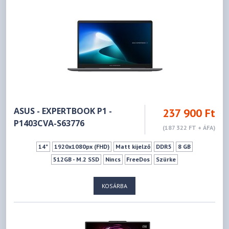
ASUS - EXPERTBOOK P1 -
237 900 Ft
P1403CVA-S63776
(187 322 FT + ÁFA)
14"
1920x1080px (FHD)
Matt kijelző
DDR5
8 GB
512GB - M.2 SSD
Nincs
FreeDos
Szürke
KOSÁRBA