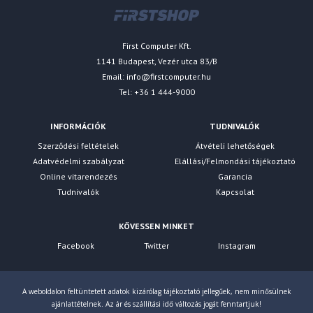
First Computer Kft.
1141 Budapest, Vezér utca 83/B
Email:
info@firstcomputer.hu
Tel: +36 1 444-9000
INFORMÁCIÓK
TUDNIVALÓK
Szerződési feltételek
Átvételi lehetőségek
Adatvédelmi szabályzat
Elállási/Felmondási tájékoztató
Online vitarendezés
Garancia
Tudnivalók
Kapcsolat
KÖVESSEN MINKET
Facebook
Twitter
Instagram
A weboldalon feltüntetett adatok kizárólag tájékoztató jellegűek, nem minősülnek
ajánlattételnek. Az ár és szállítási idő változás jogát fenntartjuk!