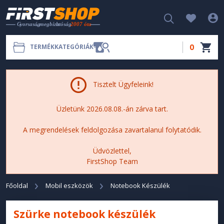
0
TERMÉKKATEGÓRIÁK
Tisztelt Ügyfeleink!
Üzletünk 2026.08.08.-án zárva tart.
A megrendelések feldolgozása zavartalanul folytatódik.
Üdvözlettel,
FirstShop Team
Főoldal
Mobil eszközök
Notebook Készülék
Szürke notebook készülék