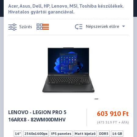
Acer, Asus, Dell, HP, Lenovo, MSI, Toshiba készülékek.
Hivatalos gyártói garanciával.
Népszerüek előre
Szűrés
LENOVO - LEGION PRO 5
603 910 Ft
16ARX8 - 82WM00DMHV
(475 519 FT + ÁFA)
16"
2560x1600px
IPS paneles
Matt kijelző
DDR5
16 GB