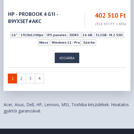
HP - PROBOOK 4 G1I -
402 510 Ft
B9YX5ET#AKC
(316 937 FT + ÁFA)
16"
1920x1200px
IPS paneles
DDR5
16 GB
512GB - M.2 SSD
Nincs
Windows 11 - Pro
Szürke
KOSÁRBA
1
2
3
4
Acer, Asus, Dell, HP, Lenovo, MSI, Toshiba készülékek. Hivatalos
gyártói garanciával.