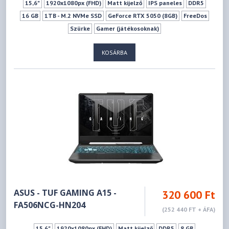
15,6"
1920x1080px (FHD)
Matt kijelző
IPS paneles
DDR5
16 GB
1TB - M.2 NVMe SSD
GeForce RTX 5050 (8GB)
FreeDos
Szürke
Gamer (játékosoknak)
KOSÁRBA
ASUS - TUF GAMING A15 -
320 600 Ft
FA506NCG-HN204
(252 440 FT + ÁFA)
15,6"
1920x1080px (FHD)
Matt kijelző
DDR5
8 GB