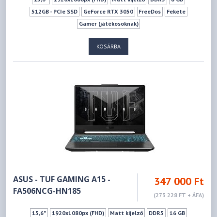
512GB - PCIe SSD
GeForce RTX 3050
FreeDos
Fekete
Gamer (játékosoknak)
KOSÁRBA
ASUS - TUF GAMING A15 -
347 000 Ft
FA506NCG-HN185
(273 228 FT + ÁFA)
15,6"
1920x1080px (FHD)
Matt kijelző
DDR5
16 GB