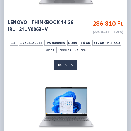
LENOVO - THINKBOOK 14 G9
286 810 Ft
IRL - 21UY0063HV
(225 834 FT + ÁFA)
14"
1920x1200px
IPS paneles
DDR5
16 GB
512GB - M.2 SSD
Nincs
FreeDos
Szürke
KOSÁRBA