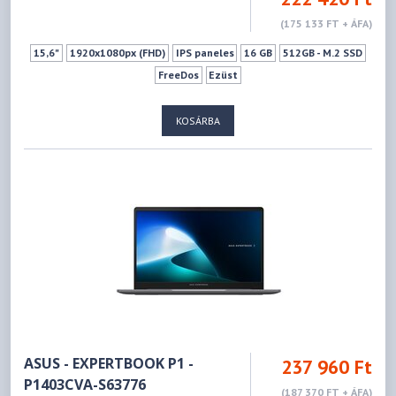
(175 133 FT + ÁFA)
15,6"
1920x1080px (FHD)
IPS paneles
16 GB
512GB - M.2 SSD
FreeDos
Ezüst
KOSÁRBA
ASUS - EXPERTBOOK P1 -
237 960 Ft
P1403CVA-S63776
(187 370 FT + ÁFA)