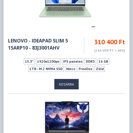
LENOVO - IDEAPAD SLIM 5
310 400 Ft
15ARP10 - 83J3001AHV
(244 409 FT + ÁFA)
15,3"
1920x1200px
IPS paneles
DDR5
16 GB
1TB - M.2 NVMe SSD
Nincs
FreeDos
Zöld
KOSÁRBA