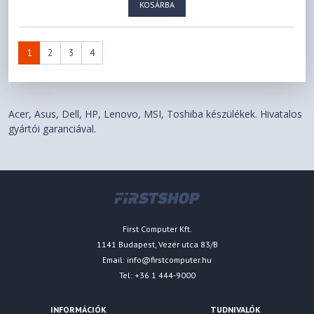
KOSÁRBA
1
2
3
4
Acer, Asus, Dell, HP, Lenovo, MSI, Toshiba készülékek. Hivatalos
gyártói garanciával.
First Computer Kft.
1141 Budapest, Vezér utca 83/B
Email:
info@firstcomputer.hu
Tel: +36 1 444-9000
INFORMÁCIÓK
TUDNIVALÓK