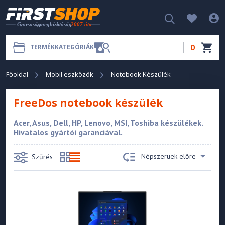
0
TERMÉKKATEGÓRIÁK
Főoldal
Mobil eszközök
Notebook Készülék
FreeDos notebook készülék
Acer, Asus, Dell, HP, Lenovo, MSI, Toshiba készülékek.
Hivatalos gyártói garanciával.
Népszerüek előre
Szűrés