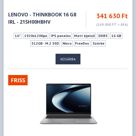
LENOVO - THINKBOOK 16 G8
341 630 Ft
IRL - 21SH00HBHV
(269 000 FT + ÁFA)
16"
1920x1200px
IPS paneles
Matt kijelző
DDR5
16 GB
512GB - M.2 SSD
Nincs
FreeDos
Szürke
KOSÁRBA
FRISS