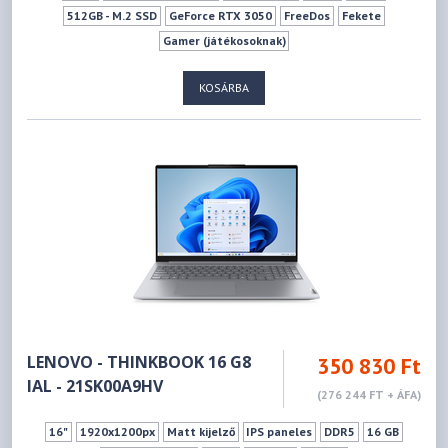
512GB - M.2 SSD
GeForce RTX 3050
FreeDos
Fekete
Gamer (játékosoknak)
KOSÁRBA
LENOVO - THINKBOOK 16 G8
350 830 Ft
IAL - 21SK00A9HV
(276 244 FT + ÁFA)
16"
1920x1200px
Matt kijelző
IPS paneles
DDR5
16 GB