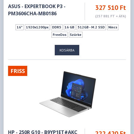
ASUS - EXPERTBOOK P3 -
327 510 Ft
PM3606CHA-MB0186
(257 881 FT + ÁFA)
16"
1920x1200px
DDR5
16 GB
512GB - M.2 SSD
Nincs
FreeDos
Szürke
KOSÁRBA
FRISS
HP - 250R G10 - B9YP1ET#AKC
222 420 Ft