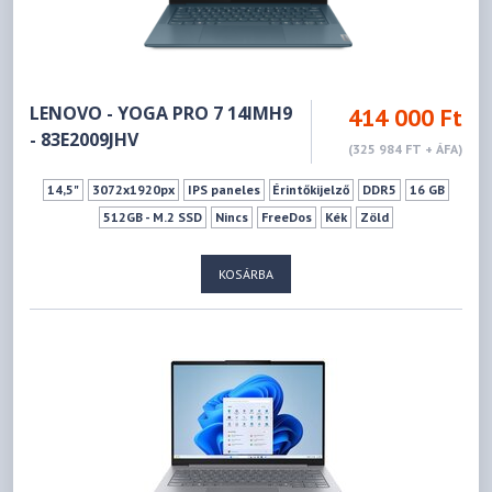
LENOVO - YOGA PRO 7 14IMH9
414 000 Ft
- 83E2009JHV
(325 984 FT + ÁFA)
14,5"
3072x1920px
IPS paneles
Érintőkijelző
DDR5
16 GB
512GB - M.2 SSD
Nincs
FreeDos
Kék
Zöld
KOSÁRBA