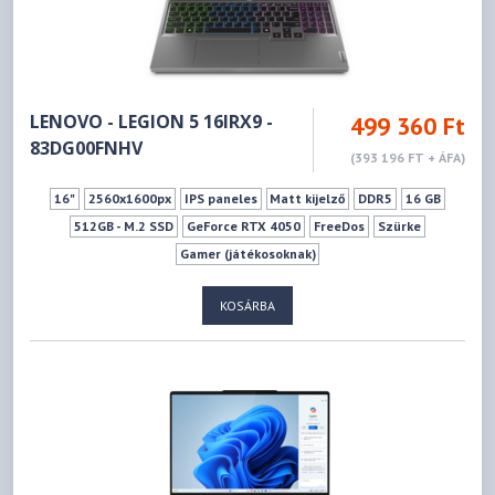
LENOVO - LEGION 5 16IRX9 -
499 360 Ft
83DG00FNHV
(393 196 FT + ÁFA)
16"
2560x1600px
IPS paneles
Matt kijelző
DDR5
16 GB
512GB - M.2 SSD
GeForce RTX 4050
FreeDos
Szürke
Gamer (játékosoknak)
KOSÁRBA