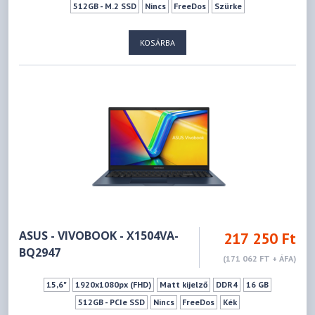
512GB - M.2 SSD
Nincs
FreeDos
Szürke
KOSÁRBA
ASUS - VIVOBOOK - X1504VA-
217 250 Ft
BQ2947
(171 062 FT + ÁFA)
15,6"
1920x1080px (FHD)
Matt kijelző
DDR4
16 GB
512GB - PCIe SSD
Nincs
FreeDos
Kék