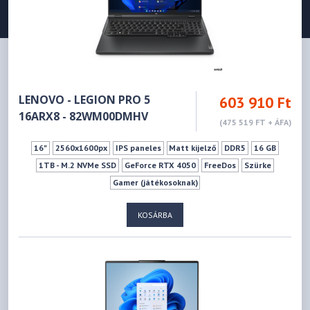
LENOVO - LEGION PRO 5
603 910 Ft
16ARX8 - 82WM00DMHV
(475 519 FT + ÁFA)
16"
2560x1600px
IPS paneles
Matt kijelző
DDR5
16 GB
1TB - M.2 NVMe SSD
GeForce RTX 4050
FreeDos
Szürke
Gamer (játékosoknak)
KOSÁRBA