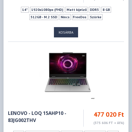
14"
1920x1080px (FHD)
Matt kijelző
DDR5
8 GB
512GB - M.2 SSD
Nincs
FreeDos
Szürke
KOSÁRBA
LENOVO - LOQ 15AHP10 -
477 020 Ft
83JG002THV
(375 606 FT + ÁFA)