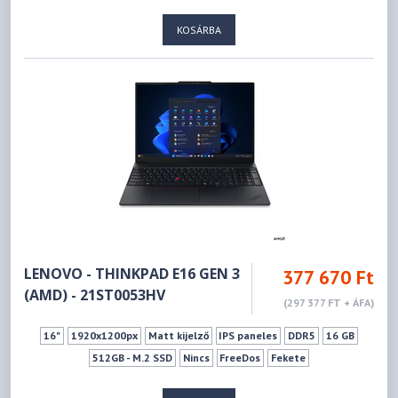
KOSÁRBA
LENOVO - THINKPAD E16 GEN 3
377 670 Ft
(AMD) - 21ST0053HV
(297 377 FT + ÁFA)
16"
1920x1200px
Matt kijelző
IPS paneles
DDR5
16 GB
512GB - M.2 SSD
Nincs
FreeDos
Fekete