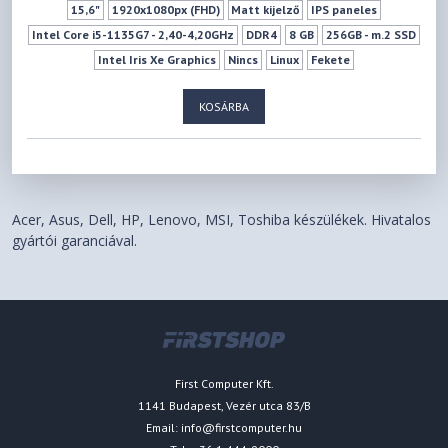
15,6"
1920x1080px (FHD)
Matt kijelző
IPS paneles
Intel Core i5-1135G7 - 2,40-4,20GHz
DDR4
8 GB
256GB - m.2 SSD
Intel Iris Xe Graphics
Nincs
Linux
Fekete
Billentyűzet háttérvilágítás
Ujjlenyomat-olvasó
TPM
Nincs
KOSÁRBA
USB2.0
USB 3.2 Gen1
HDMI
Kártyaolvasó
10/100/1000Mbit Lan
802.11 ac Wifi
3 cellás
1,51 - 2,00 kg
Acer, Asus, Dell, HP, Lenovo, MSI, Toshiba készülékek. Hivatalos
gyártói garanciával.
First Computer Kft.
1141 Budapest, Vezér utca 83/B
Email:
info@firstcomputer.hu