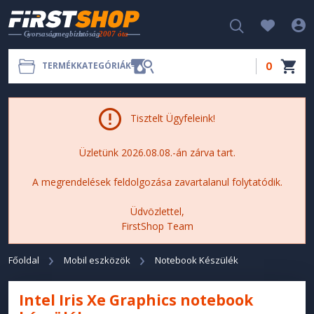
0
TERMÉKKATEGÓRIÁK
Tisztelt Ügyfeleink!
Üzletünk 2026.08.08.-án zárva tart.
A megrendelések feldolgozása zavartalanul folytatódik.
Üdvözlettel,
FirstShop Team
Főoldal
Mobil eszközök
Notebook Készülék
Intel Iris Xe Graphics notebook