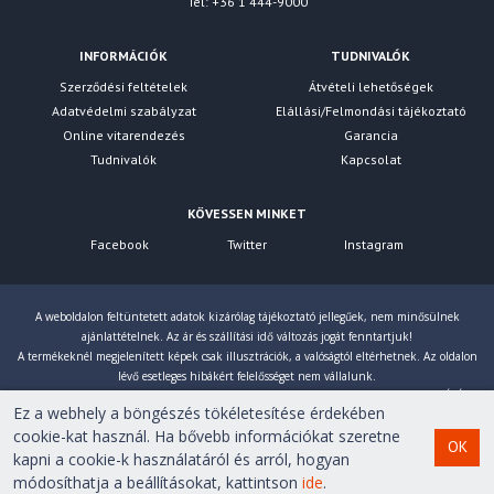
Tel: +36 1 444-9000
INFORMÁCIÓK
TUDNIVALÓK
Szerződési feltételek
Átvételi lehetőségek
Adatvédelmi szabályzat
Elállási/Felmondási tájékoztató
Online vitarendezés
Garancia
Tudnivalók
Kapcsolat
KÖVESSEN MINKET
Facebook
Twitter
Instagram
A weboldalon feltüntetett adatok kizárólag tájékoztató jellegűek, nem minősülnek
ajánlattételnek. Az ár és szállítási idő változás jogát fenntartjuk!
A termékeknél megjelenített képek csak illusztrációk, a valóságtól eltérhetnek. Az oldalon
lévő esetleges hibákért felelősséget nem vállalunk.
Eltérés esetén a gyártó által megadott paraméterek érvényesek! Bruttó árainkat 27% ÁFÁ-val
Ez a webhely a böngészés tökéletesítése érdekében
számoljuk!
cookie-kat használ. Ha bővebb információkat szeretne
OK
kapni a cookie-k használatáról és arról, hogyan
Copyright © 2007-2026 First Computer Kft. Minden jog
módosíthatja a beállításokat, kattintson
ide
.
fenntartva!