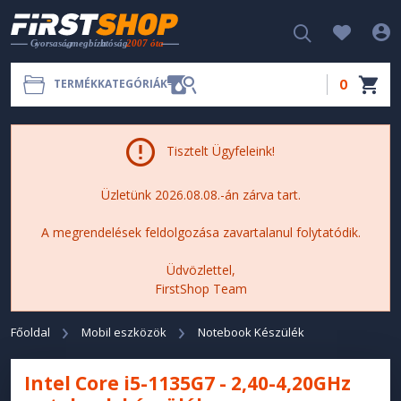
0
TERMÉKKATEGÓRIÁK
Tisztelt Ügyfeleink!
Üzletünk 2026.08.08.-án zárva tart.
A megrendelések feldolgozása zavartalanul folytatódik.
Üdvözlettel,
FirstShop Team
Főoldal
Mobil eszközök
Notebook Készülék
Intel Core i5-1135G7 - 2,40-4,20GHz