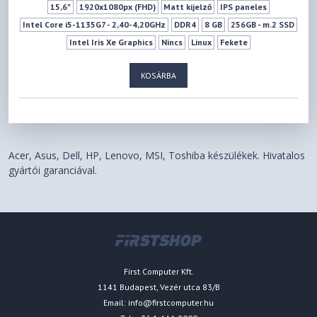
15,6"
1920x1080px (FHD)
Matt kijelző
IPS paneles
Intel Core i5-1135G7 - 2,40-4,20GHz
DDR4
8 GB
256GB - m.2 SSD
Intel Iris Xe Graphics
Nincs
Linux
Fekete
Billentyűzet háttérvilágítás
Ujjlenyomat-olvasó
TPM
Nincs
KOSÁRBA
USB2.0
USB 3.2 Gen1
HDMI
Kártyaolvasó
10/100/1000Mbit Lan
802.11 ac Wifi
3 cellás
1,51 - 2,00 kg
Acer, Asus, Dell, HP, Lenovo, MSI, Toshiba készülékek. Hivatalos
gyártói garanciával.
First Computer Kft.
1141 Budapest, Vezér utca 83/B
Email:
info@firstcomputer.hu