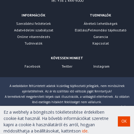
Tel: +36 1 444-9000
INFORMÁCIÓK
TUDNIVALÓK
Szerződési feltételek
Átvételi lehetőségek
Adatvédelmi szabályzat
Elállási/Felmondási tájékoztató
Online vitarendezés
Garancia
Tudnivalók
Kapcsolat
KÖVESSEN MINKET
Facebook
Twitter
Instagram
A weboldalon feltüntetett adatok kizárólag tájékoztató jellegűek, nem minősülnek
ajánlattételnek. Az ár és szállítási idő változás jogát fenntartjuk!
A termékeknél megjelenített képek csak illusztrációk, a valóságtól eltérhetnek. Az oldalon
lévő esetleges hibákért felelősséget nem vállalunk.
Eltérés esetén a gyártó által megadott paraméterek érvényesek! Bruttó árainkat 27% ÁFÁ-val
Ez a webhely a böngészés tökéletesítése érdekében
számoljuk!
cookie-kat használ. Ha bővebb információkat szeretne
OK
kapni a cookie-k használatáról és arról, hogyan
Copyright © 2007-2026 First Computer Kft. Minden jog
módosíthatja a beállításokat, kattintson
ide
.
fenntartva!