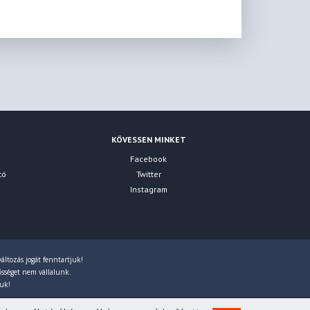
KÖVESSEN MINKET
Facebook
tó
Twitter
Instagram
áltozás jogát fenntartjuk!
lősséget nem vállalunk.
juk!