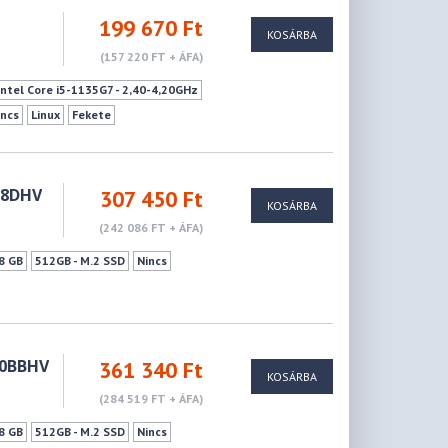
199 670 Ft
KOSÁRBA
(157 220 FT + ÁFA)
Intel Core i5-1135G7 - 2,40-4,20GHz
incs
Linux
Fekete
Nincs
USB2.0
USB 3.2 Gen1
Wifi
3 cellás
1,51 - 2,00 kg
08DHV
307 450 Ft
KOSÁRBA
(242 086 FT + ÁFA)
8 GB
512GB - M.2 SSD
Nincs
00BBHV
361 340 Ft
KOSÁRBA
(284 519 FT + ÁFA)
8 GB
512GB - M.2 SSD
Nincs