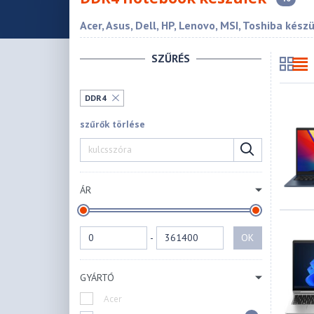
Acer, Asus, Dell, HP, Lenovo, MSI, Toshiba kész
SZŰRÉS
DDR4
szűrők törlése
ÁR
-
OK
GYÁRTÓ
Acer