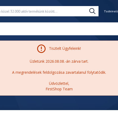
Tudnival
Tisztelt Ügyfeleink!
Üzletünk 2026.08.08.-án zárva tart.
A megrendelések feldolgozása zavartalanul folytatódik.
Üdvözlettel,
FirstShop Team