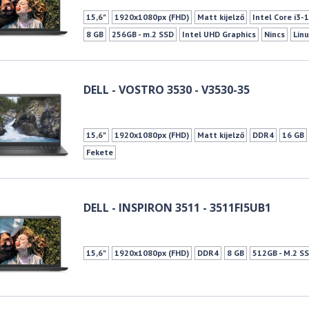
15,6"
1920x1080px (FHD)
Matt kijelző
Intel Core i3-
8 GB
256GB - m.2 SSD
Intel UHD Graphics
Nincs
Lin
USB 3.2 Gen1
HDMI
Kártyaolvasó
802.11 ac Wifi
3 c
DELL - VOSTRO 3530 - V3530-35
15,6"
1920x1080px (FHD)
Matt kijelző
DDR4
16 GB
Fekete
DELL - INSPIRON 3511 - 3511FI5UB1
15,6"
1920x1080px (FHD)
DDR4
8 GB
512GB - M.2 S