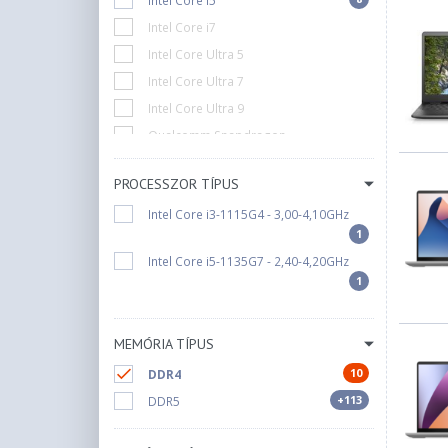
Intel Core i5
Intel Core i7
Intel Core Ultra 5
Intel Core Ultra 7
Intel Core Ultra 9
Qualcomm Snapdragon
PROCESSZOR TÍPUS
Intel Core i3-1115G4 - 3,00-4,10GHz
1
Intel Core i5-1135G7 - 2,40-4,20GHz
1
MEMÓRIA TÍPUS
10
DDR4
+113
DDR5