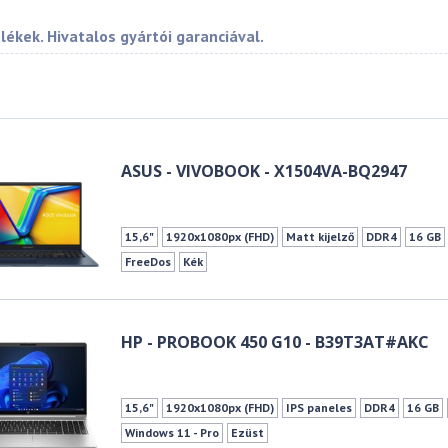
ülékek. Hivatalos gyártói garanciával.
ASUS - VIVOBOOK - X1504VA-BQ2947
15,6"
1920x1080px (FHD)
Matt kijelző
DDR4
16 GB
FreeDos
Kék
HP - PROBOOK 450 G10 - B39T3AT#AKC
15,6"
1920x1080px (FHD)
IPS paneles
DDR4
16 GB
Windows 11 - Pro
Ezüst