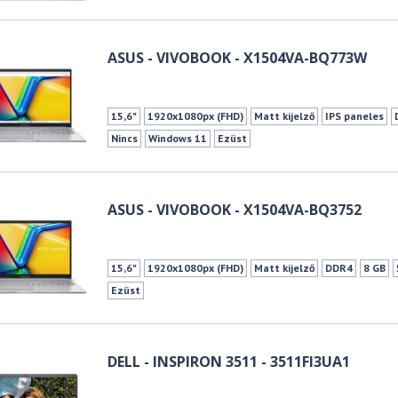
ASUS - VIVOBOOK - X1504VA-BQ773W
15,6"
1920x1080px (FHD)
Matt kijelző
IPS paneles
Nincs
Windows 11
Ezüst
ASUS - VIVOBOOK - X1504VA-BQ3752
15,6"
1920x1080px (FHD)
Matt kijelző
DDR4
8 GB
Ezüst
DELL - INSPIRON 3511 - 3511FI3UA1