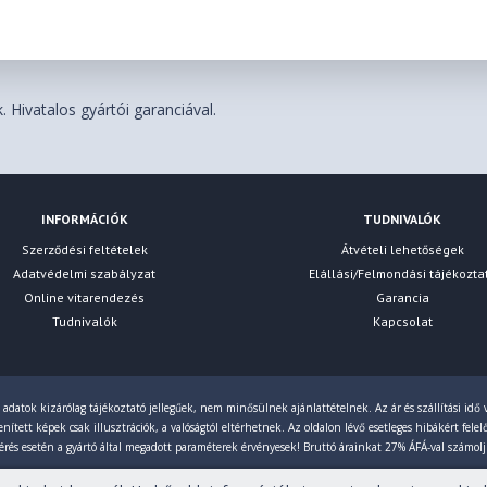
 Hivatalos gyártói garanciával.
INFORMÁCIÓK
TUDNIVALÓK
Szerződési feltételek
Átvételi lehetőségek
Adatvédelmi szabályzat
Elállási/Felmondási tájékozta
Online vitarendezés
Garancia
Tudnivalók
Kapcsolat
 adatok kizárólag tájékoztató jellegűek, nem minősülnek ajánlattételnek. Az ár és szállítási idő v
ített képek csak illusztrációk, a valóságtól eltérhetnek. Az oldalon lévő esetleges hibákért fele
érés esetén a gyártó által megadott paraméterek érvényesek! Bruttó árainkat 27% ÁFÁ-val számol