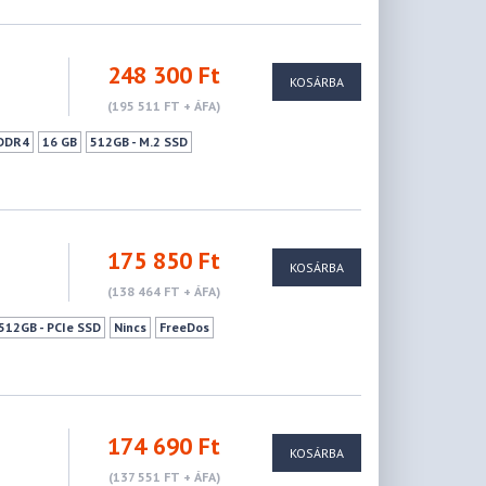
248 300 Ft
KOSÁRBA
(195 511 FT + ÁFA)
DDR4
16 GB
512GB - M.2 SSD
175 850 Ft
KOSÁRBA
(138 464 FT + ÁFA)
512GB - PCIe SSD
Nincs
FreeDos
174 690 Ft
KOSÁRBA
(137 551 FT + ÁFA)