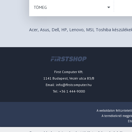
TÖMEG
Acer, Asus, Dell, HP, Lenovo, MSI, Toshiba készülékek.
First Computer Kft.
1141 Budapest, Vezér utca 83/B
Email:
info@firstcomputer.hu
Tel: +36 1 444-9000
A weboldalon feltüntetett
A termékeknél megjelen
Elt