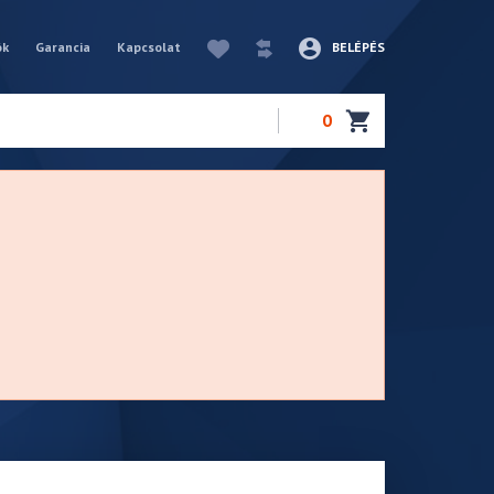
ók
Garancia
Kapcsolat
BELÉPÉS
0