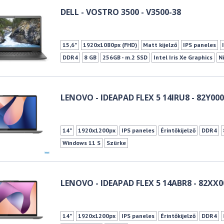
DELL - VOSTRO 3500 - V3500-38
15,6"
1920x1080px (FHD)
Matt kijelző
IPS paneles
DDR4
8 GB
256GB - m.2 SSD
Intel Iris Xe Graphics
N
Billentyűzet háttérvilágítás
Ujjlenyomat-olvasó
TPM
HDMI
Kártyaolvasó
10/100/1000Mbit Lan
802.11 ac 
LENOVO - IDEAPAD FLEX 5 14IRU8 - 82Y00
14"
1920x1200px
IPS paneles
Érintőkijelző
DDR4
Windows 11 S
Szürke
LENOVO - IDEAPAD FLEX 5 14ABR8 - 82XX
14"
1920x1200px
IPS paneles
Érintőkijelző
DDR4