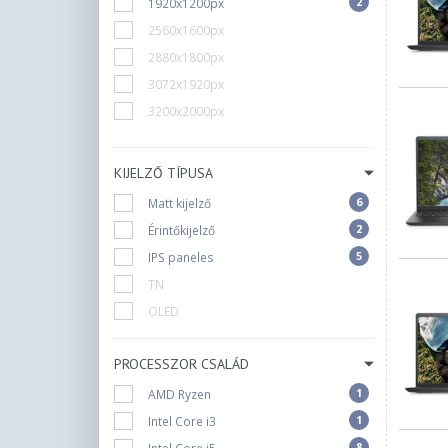
2
1920x1200px
2560x1600px
2880x1800px
3072x1920px
3200x2000px
KIJELZŐ TÍPUSA
6
Matt kijelző
2
Érintőkijelző
5
IPS paneles
TN
OLED
PROCESSZOR CSALÁD
1
AMD Ryzen
1
Intel Core i3
8