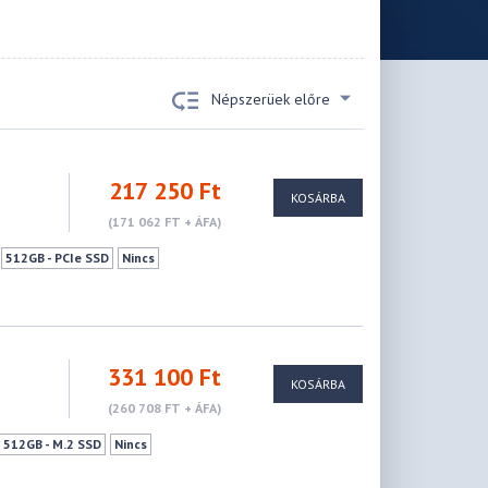
Népszerüek előre
217 250 Ft
KOSÁRBA
(171 062 FT + ÁFA)
512GB - PCIe SSD
Nincs
331 100 Ft
KOSÁRBA
(260 708 FT + ÁFA)
512GB - M.2 SSD
Nincs