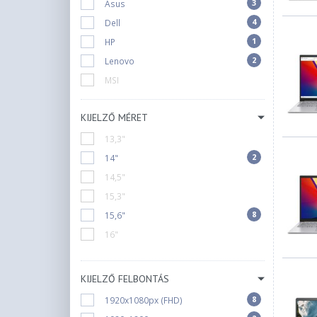
3
Asus
4
Dell
1
HP
2
Lenovo
MSI
KIJELZŐ MÉRET
13,3"
2
14"
14,5"
15,3"
8
15,6"
16"
KIJELZŐ FELBONTÁS
8
1920x1080px (FHD)