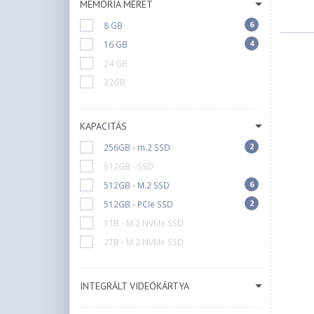
MEMÓRIA MÉRET
6
8 GB
4
16 GB
24 GB
32GB
KAPACITÁS
2
256GB - m.2 SSD
512GB - SSD
6
512GB - M.2 SSD
2
512GB - PCIe SSD
1TB - M.2 NVMe SSD
2TB - M.2 NVMe SSD
INTEGRÁLT VIDEÓKÁRTYA