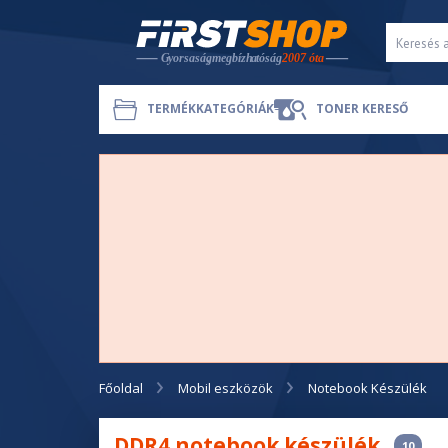
TERMÉKKATEGÓRIÁK
TONER KERESŐ
Főoldal
Mobil eszközök
Notebook Készülék
DDR4 notebook készülék
10