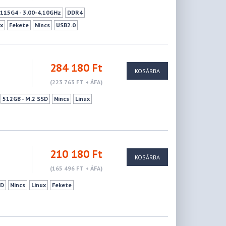
1115G4 - 3,00-4,10GHz
DDR4
ux
Fekete
Nincs
USB2.0
ellás
1,51 - 2,00 kg
284 180 Ft
KOSÁRBA
(223 763 FT + ÁFA)
512GB - M.2 SSD
Nincs
Linux
210 180 Ft
KOSÁRBA
(165 496 FT + ÁFA)
SD
Nincs
Linux
Fekete