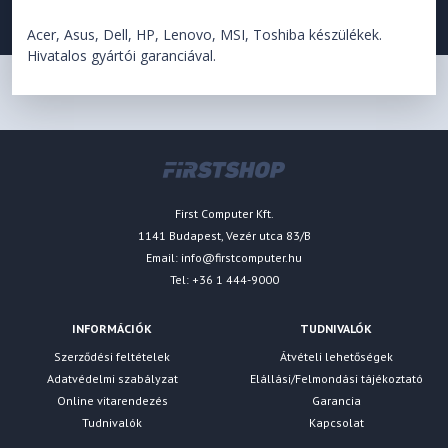
Acer, Asus, Dell, HP, Lenovo, MSI, Toshiba készülékek.
Hivatalos gyártói garanciával.
First Computer Kft.
1141 Budapest, Vezér utca 83/B
Email:
info@firstcomputer.hu
Tel: +36 1 444-9000
INFORMÁCIÓK
TUDNIVALÓK
Szerződési feltételek
Átvételi lehetőségek
Adatvédelmi szabályzat
Elállási/Felmondási tájékoztató
Online vitarendezés
Garancia
Tudnivalók
Kapcsolat