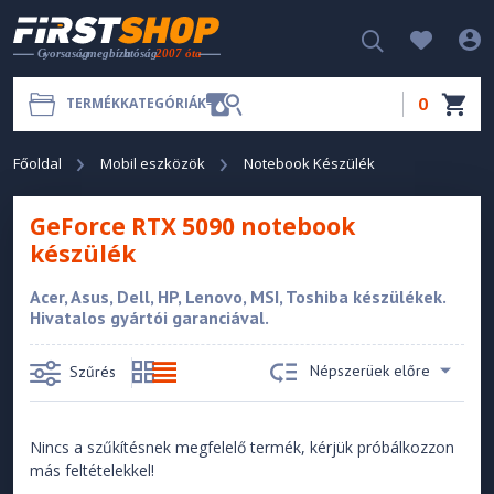
0
TERMÉKKATEGÓRIÁK
Főoldal
Mobil eszközök
Notebook Készülék
GeForce RTX 5090 notebook
készülék
Acer, Asus, Dell, HP, Lenovo, MSI, Toshiba készülékek.
Hivatalos gyártói garanciával.
Népszerüek előre
Szűrés
Nincs a szűkítésnek megfelelő termék, kérjük próbálkozzon
más feltételekkel!