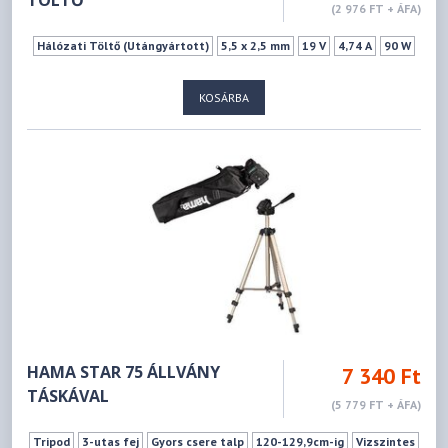
TÖLTŐ
(2 976 FT + ÁFA)
Hálózati Töltő (Utángyártott)
5,5 x 2,5 mm
19 V
4,74 A
90 W
KOSÁRBA
HAMA STAR 75 ÁLLVÁNY
7 340 Ft
TÁSKÁVAL
(5 779 FT + ÁFA)
Tripod
3-utas fej
Gyors csere talp
120-129,9cm-ig
Vizszintes