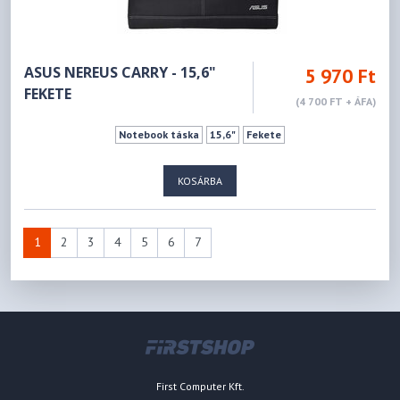
ASUS NEREUS CARRY - 15,6"
5 970 Ft
FEKETE
(4 700 FT + ÁFA)
Notebook táska
15,6"
Fekete
KOSÁRBA
1
2
3
4
5
6
7
First Computer Kft.