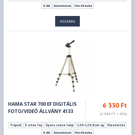
4 db
Aluminium
Hordtáska
KOSÁRBA
HAMA STAR 700 EF DIGITÁLIS
6 330 Ft
FOTO/VIDEÓ ÁLLVÁNY 4133
(4 984 FT + ÁFA)
Tripod
3-utas fej
Gyors csere talp
120-129,9cm-ig
Vizszintes
4 db
Aluminium
Hordtáska