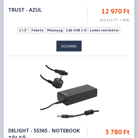
TRUST - AZUL
12 970 Ft
(10 212 FT + ÁFA)
17,3"
Fekete
Műanyag
1db USB 2.0
Ledes ventilátor
KOSÁRBA
DELIGHT - 55365 - NOTEBOOK
3 780 Ft