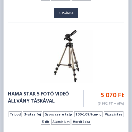
KOSÁRBA
HAMA STAR 5 FOTÓ VIDEÓ
5 070 Ft
ÁLLVÁNY TÁSKÁVAL
(3 992 FT + ÁFA)
Tripod
3-utas fej
Gyors csere talp
100-109,9cm-ig
Vizszintes
3 db
Aluminium
Hordtáska