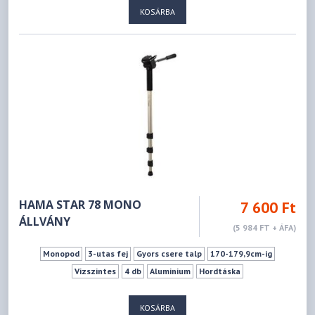
KOSÁRBA
HAMA STAR 78 MONO
7 600 Ft
ÁLLVÁNY
(5 984 FT + ÁFA)
Monopod
3-utas fej
Gyors csere talp
170-179,9cm-ig
Vizszintes
4 db
Aluminium
Hordtáska
KOSÁRBA