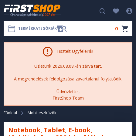
0
TERMÉKKATEGÓRIÁK
Tisztelt Ügyfeleink!
Üzletünk 2026.08.08.-án zárva tart.
A megrendelések feldolgozása zavartalanul folytatódik.
Üdvözlettel,
FirstShop Team
Főoldal
Mobil eszközök
Notebook, Tablet, E-book,