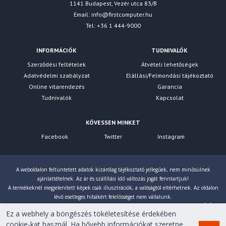
1141 Budapest, Vezér utca 83/B
Email:
info@firstcomputer.hu
Tel: +36 1 444-9000
INFORMÁCIÓK
TUDNIVALÓK
Szerződési feltételek
Átvételi lehetőségek
Adatvédelmi szabályzat
Elállási/Felmondási tájékoztató
Online vitarendezés
Garancia
Tudnivalók
Kapcsolat
KÖVESSEN MINKET
Facebook
Twitter
Instagram
A weboldalon feltüntetett adatok kizárólag tájékoztató jellegűek, nem minősülnek
ajánlattételnek. Az ár és szállítási idő változás jogát fenntartjuk!
A termékeknél megjelenített képek csak illusztrációk, a valóságtól eltérhetnek. Az oldalon
lévő esetleges hibákért felelősséget nem vállalunk.
Eltérés esetén a gyártó által megadott paraméterek érvényesek! Bruttó árainkat 27% ÁFÁ-val
Ez a webhely a böngészés tökéletesítése érdekében
számoljuk!
cookie-kat használ. Ha bővebb információkat szeretne