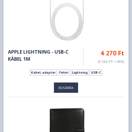
APPLE LIGHTNING - USB-C
4 270 Ft
KÁBEL 1M
(3 362 FT + ÁFA)
Kábel, adapter
Fehér
Lightning
USB-C
KOSÁRBA