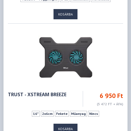
KOSÁRBA
TRUST - XSTREAM BREEZE
6 950 Ft
(5 472 FT + ÁFA)
16"
2x6cm
Fekete
Műanyag
Nincs
KOSÁRBA