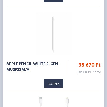
APPLE PENCIL WHITE 2. GEN
38 670 Ft
MU8F2ZM/A
(30 448 FT + ÁFA)
KOSÁRBA