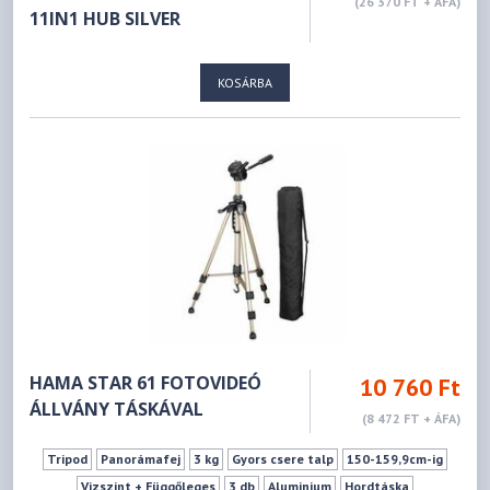
(26 370 FT + ÁFA)
11IN1 HUB SILVER
KOSÁRBA
HAMA STAR 61 FOTOVIDEÓ
10 760 Ft
ÁLLVÁNY TÁSKÁVAL
(8 472 FT + ÁFA)
Tripod
Panorámafej
3 kg
Gyors csere talp
150-159,9cm-ig
Vizszint + Függőleges
3 db
Aluminium
Hordtáska