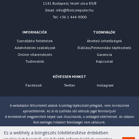
1141 Budapest, Vezér utca 83/B
Email:
info@firstcomputer.hu
Tel: +36 1 444-9000
INFORMÁCIÓK
TUDNIVALÓK
Szerződési feltételek
Átvételi lehetőségek
Adatvédelmi szabályzat
Elállási/Felmondási tájékoztató
Online vitarendezés
Garancia
Tudnivalók
Kapcsolat
KÖVESSEN MINKET
Facebook
Twitter
Instagram
A weboldalon feltüntetett adatok kizárólag tájékoztató jellegűek, nem minősülnek
ajánlattételnek. Az ár és szállítási idő változás jogát fenntartjuk!
A termékeknél megjelenített képek csak illusztrációk, a valóságtól eltérhetnek. Az oldalon
lévő esetleges hibákért felelősséget nem vállalunk.
Eltérés esetén a gyártó által megadott paraméterek érvényesek! Bruttó árainkat 27% ÁFÁ-val
Ez a webhely a böngészés tökéletesítése érdekében
számoljuk!