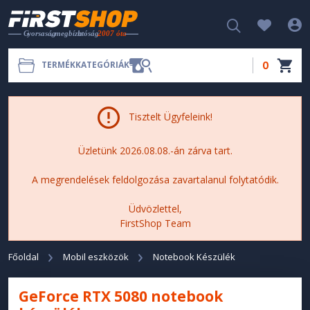
0
TERMÉKKATEGÓRIÁK
Tisztelt Ügyfeleink!
Üzletünk 2026.08.08.-án zárva tart.
A megrendelések feldolgozása zavartalanul folytatódik.
Üdvözlettel,
FirstShop Team
Főoldal
Mobil eszközök
Notebook Készülék
GeForce RTX 5080 notebook