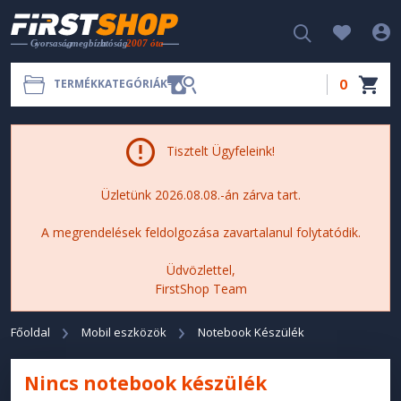
0
TERMÉKKATEGÓRIÁK
Tisztelt Ügyfeleink!
Üzletünk 2026.08.08.-án zárva tart.
A megrendelések feldolgozása zavartalanul folytatódik.
Üdvözlettel,
FirstShop Team
Főoldal
Mobil eszközök
Notebook Készülék
Nincs notebook készülék