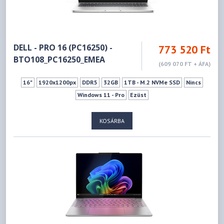
DELL - PRO 16 (PC16250) -
773 520 Ft
BTO108_PC16250_EMEA
(609 070 FT + ÁFA)
16"
1920x1200px
DDR5
32GB
1TB - M.2 NVMe SSD
Nincs
Windows 11 - Pro
Ezüst
KOSÁRBA