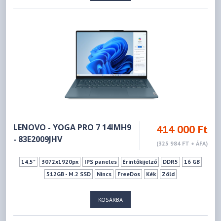
LENOVO - YOGA PRO 7 14IMH9
414 000 Ft
- 83E2009JHV
(325 984 FT + ÁFA)
14,5"
3072x1920px
IPS paneles
Érintőkijelző
DDR5
16 GB
512GB - M.2 SSD
Nincs
FreeDos
Kék
Zöld
KOSÁRBA