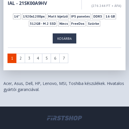
IAL - 21SK00A9HV
(276 244 FT + ÁFA)
16"
1920x1200px
Matt kijelző
IPS paneles
DDR5
16 GB
512GB - M.2 SSD
Nincs
FreeDos
Szürke
KOSÁRBA
1
2
3
4
5
6
7
Acer, Asus, Dell, HP, Lenovo, MSI, Toshiba készülékek. Hivatalos
gyártói garanciával.