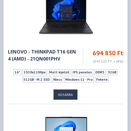
LENOVO - THINKPAD T16 GEN
694 850 Ft
4 (AMD) - 21QN001PHV
(547 125 FT + ÁFA)
16"
1920x1200px
Matt kijelző
IPS paneles
DDR5
32GB
512GB - M.2 SSD
Nincs
Windows 11 - Pro
Fekete
KOSÁRBA