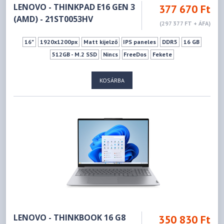
LENOVO - THINKPAD E16 GEN 3
377 670 Ft
(AMD) - 21ST0053HV
(297 377 FT + ÁFA)
16"
1920x1200px
Matt kijelző
IPS paneles
DDR5
16 GB
512GB - M.2 SSD
Nincs
FreeDos
Fekete
KOSÁRBA
LENOVO - THINKBOOK 16 G8
350 830 Ft