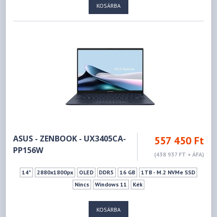
KOSÁRBA
ASUS - ZENBOOK - UX3405CA-
557 450 Ft
PP156W
(438 937 FT + ÁFA)
14"
2880x1800px
OLED
DDR5
16 GB
1TB - M.2 NVMe SSD
Nincs
Windows 11
Kék
KOSÁRBA