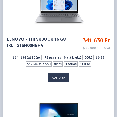
LENOVO - THINKBOOK 16 G8
341 630 Ft
IRL - 21SH00HBHV
(269 000 FT + ÁFA)
16"
1920x1200px
IPS paneles
Matt kijelző
DDR5
16 GB
512GB - M.2 SSD
Nincs
FreeDos
Szürke
KOSÁRBA