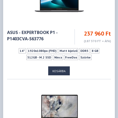
ASUS - EXPERTBOOK P1 -
237 960 Ft
P1403CVA-S63776
(187 370 FT + ÁFA)
14"
1920x1080px (FHD)
Matt kijelző
DDR5
8 GB
512GB - M.2 SSD
Nincs
FreeDos
Szürke
KOSÁRBA