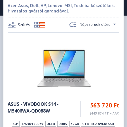
Acer, Asus, Dell, HP, Lenovo, MSI, Toshiba készülékek.
Hivatalos gyártói garanciával.
Népszerüek előre
Szűrés
ASUS - VIVOBOOK S14 -
563 720 Ft
M5406WA-QD088W
(443 874 FT + ÁFA)
14"
1920x1200px
OLED
DDR5
32GB
1TB - M.2 NVMe SSD