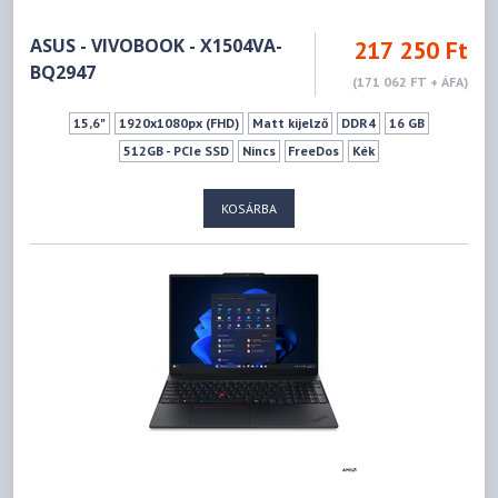
ASUS - VIVOBOOK - X1504VA-
217 250 Ft
BQ2947
(171 062 FT + ÁFA)
15,6"
1920x1080px (FHD)
Matt kijelző
DDR4
16 GB
512GB - PCIe SSD
Nincs
FreeDos
Kék
KOSÁRBA