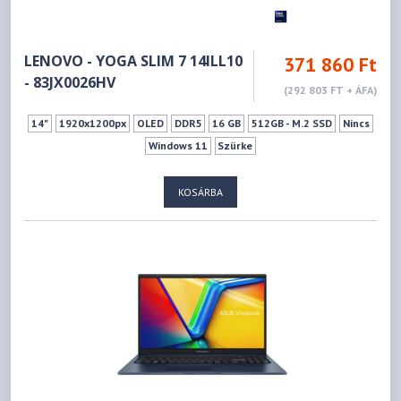
LENOVO - YOGA SLIM 7 14ILL10
371 860 Ft
- 83JX0026HV
(292 803 FT + ÁFA)
14"
1920x1200px
OLED
DDR5
16 GB
512GB - M.2 SSD
Nincs
Windows 11
Szürke
KOSÁRBA