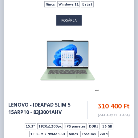
Nincs
Windows 11
Ezüst
KOSÁRBA
LENOVO - IDEAPAD SLIM 5
310 400 Ft
15ARP10 - 83J3001AHV
(244 409 FT + ÁFA)
15,3"
1920x1200px
IPS paneles
DDR5
16 GB
1TB - M.2 NVMe SSD
Nincs
FreeDos
Zöld