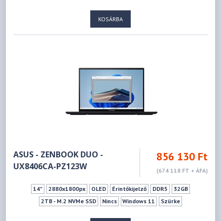
KOSÁRBA
ASUS - ZENBOOK DUO -
856 130 Ft
UX8406CA-PZ123W
(674 118 FT + ÁFA)
14"
2880x1800px
OLED
Érintőkijelző
DDR5
32GB
2TB - M.2 NVMe SSD
Nincs
Windows 11
Szürke