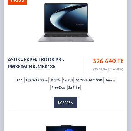
ASUS - EXPERTBOOK P3 -
326 640 Ft
PM3606CHA-MB0186
(257 196 FT + ÁFA)
16"
1920x1200px
DDR5
16 GB
512GB - M.2 SSD
Nincs
FreeDos
Szürke
KOSÁRBA