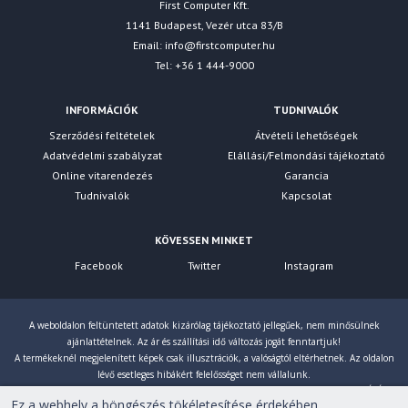
First Computer Kft.
1141 Budapest, Vezér utca 83/B
Email:
info@firstcomputer.hu
Tel: +36 1 444-9000
INFORMÁCIÓK
TUDNIVALÓK
Szerződési feltételek
Átvételi lehetőségek
Adatvédelmi szabályzat
Elállási/Felmondási tájékoztató
Online vitarendezés
Garancia
Tudnivalók
Kapcsolat
KÖVESSEN MINKET
Facebook
Twitter
Instagram
A weboldalon feltüntetett adatok kizárólag tájékoztató jellegűek, nem minősülnek
ajánlattételnek. Az ár és szállítási idő változás jogát fenntartjuk!
A termékeknél megjelenített képek csak illusztrációk, a valóságtól eltérhetnek. Az oldalon
lévő esetleges hibákért felelősséget nem vállalunk.
Eltérés esetén a gyártó által megadott paraméterek érvényesek! Bruttó árainkat 27% ÁFÁ-val
Ez a webhely a böngészés tökéletesítése érdekében
számoljuk!