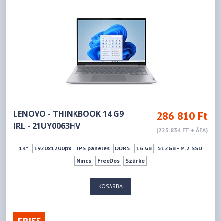
LENOVO - THINKBOOK 14 G9
286 810 Ft
IRL - 21UY0063HV
(225 834 FT + ÁFA)
14"
1920x1200px
IPS paneles
DDR5
16 GB
512GB - M.2 SSD
Nincs
FreeDos
Szürke
KOSÁRBA
FRISS