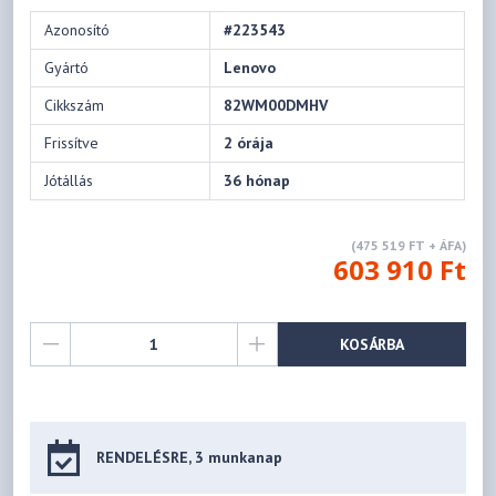
Azonosító
#223543
Gyártó
Lenovo
Cikkszám
82WM00DMHV
Frissítve
2 órája
Jótállás
36 hónap
(475 519 FT + ÁFA)
603 910 Ft
KOSÁRBA
RENDELÉSRE, 3 munkanap