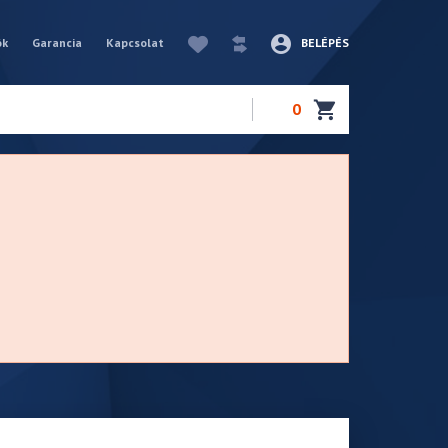
ók
Garancia
Kapcsolat
BELÉPÉS
0