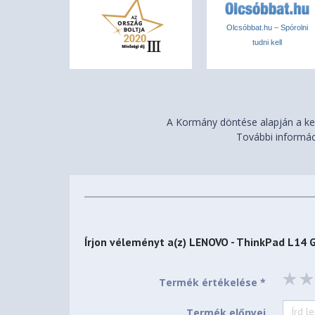
Touchscreen
85.5%
Olcsóbbat.hu – Spórolni
Screen-to-Body Ratio
tudni kell
Pen Not Supported
Pen
Backlit, Hungarian
Keyboard
313.7 x 226 x 11.39/17.
A Kormány döntése alapján a ker
Dimensions (WxDxH)
(maximum) mm; 12.35 x 8
További informác
0.90 (maximum) inches
Weight
Starting at 1.38 kg (3.05
Black
Case Color
Írjon véleményt a(z)
LENOVO - ThinkPad L14 
PC-ABS (Top), PC-ABS (
Case Material
Termék értékelése *
SOFTWARE
Windows® 11 Pro, Hunga
Termék előnyei