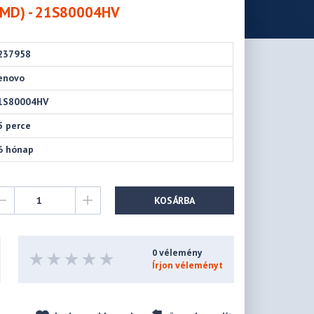
AMD) - 21S80004HV
237958
enovo
1S80004HV
5 perce
6 hónap
KOSÁRBA
0 vélemény
Írjon véleményt