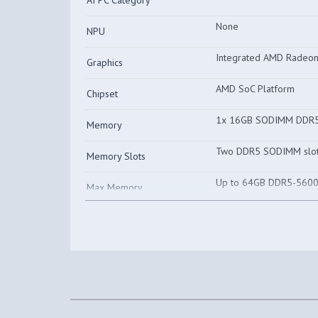
AI PC Category
None
NPU
Integrated AMD Radeo
Graphics
AMD SoC Platform
Chipset
1x 16GB SODIMM DDR
Memory
Two DDR5 SODIMM slots
Memory Slots
Up to 64GB DDR5-560
Max Memory
512GB SSD M.2 2280 P
Storage
One M.2 2280 PCIe® 4.0
Storage Slot
Max Storage Support
One drive, up to 2TB 