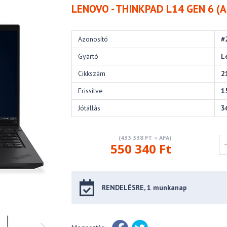
LENOVO - THINKPAD L14 GEN 6 (
Azonosító
#
Gyártó
L
Cikkszám
2
Frissítve
1
Jótállás
3
(433 338 FT + ÁFA)
550 340 Ft
RENDELÉSRE, 1 munkanap