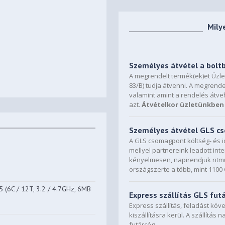
Mily
Személyes átvétel a bolt
A megrendelt termék(ek)et Üzl
83/B) tudja átvenni. A megrende
valamint amint a rendelés átve
azt.
Átvételkor üzletünkben 
Személyes átvétel GLS 
A GLS csomagpont költség- és i
mellyel partnereink leadott in
kényelmesen, napirendjük ritmu
országszerte a több, mint 110
(6C / 12T, 3.2 / 4.7GHz, 6MB
Express szállítás GLS fut
Express szállítás, feladást kö
kiszállításra kerül. A szállítás 
futárcég.