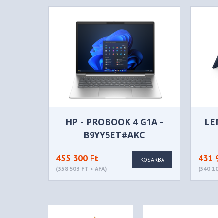
None
Card Reader
High Definition (HD) Au
Audio Chip
Stereo speakers, 2W x2
Speakers
2x, Array
Microphone
5.0MP + IR Discrete with
Camera
57Wh
Battery
HP - PROBOOK 4 G1A -
LE
65W USB-C® (3-pin)
B9YY5ET#AKC
Power Adapter
DESIGN
455 300 Ft
431 
KOSÁRBA
14" WUXGA (1920x1200) 
(358 503 FT + ÁFA)
(340 10
NTSC, 60Hz, DBEF5
Display
None