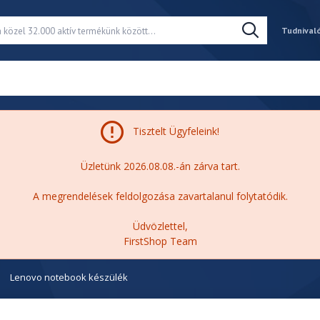
Tudnival
Tisztelt Ügyfeleink!
Üzletünk 2026.08.08.-án zárva tart.
A megrendelések feldolgozása zavartalanul folytatódik.
Üdvözlettel,
FirstShop Team
Lenovo notebook készülék