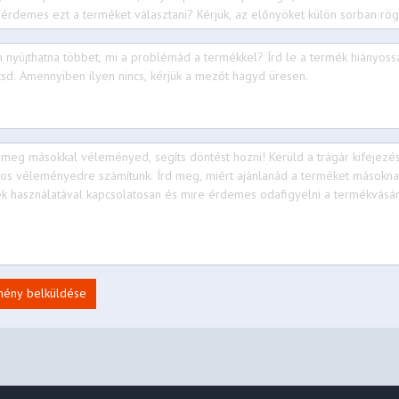
925, 802.11be 2x2 + BT5.4
4G
mény belküldése
USB / USB 2.0)
 / USB 3.2 Gen 1)
 / USB 3.2 Gen 1), Always On
olt™ 4 / USB4® 40Gbps), with