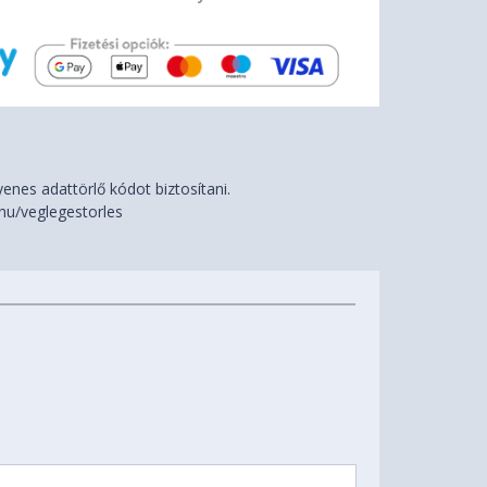
nes adattörlő kódot biztosítani.
hu/veglegestorles