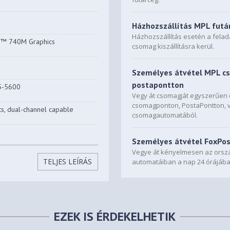
Házhozszállítás MPL futá
Házhozszállítás esetén a fela
n™ 740M Graphics
csomag kiszállításra kerül.
Személyes átvétel MPL c
postapontton
5-5600
Vegy át csomagját egyszerűe
csomagponton, PostaPontton, 
, dual-channel capable
csomagautomatából.
0
Személyes átvétel FoxPo
Vegye át kényelmesen az orszá
CIe® 4.0x4 NVMe® Opal 2.0
TELJES LEÍRÁS
automatáiban a nap 24 órájába
 x4 slot
M.2 2280 SSD
EZEK IS ÉRDEKELHETIK