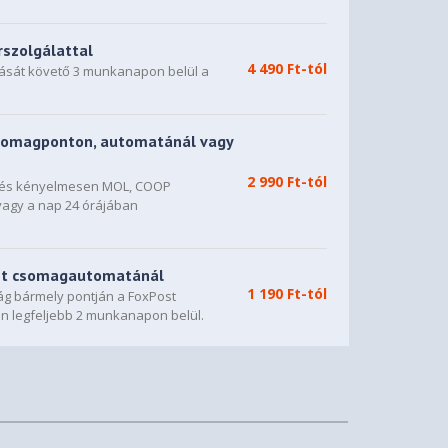
rszolgálattal
4 490 Ft-tól
dását követő 3 munkanapon belül a
somagponton, automatánál vagy
2 990 Ft-tól
n és kényelmesen MOL, COOP
vagy a nap 24 órájában
st csomagautomatánál
1 190 Ft-tól
g bármely pontján a FoxPost
n legfeljebb 2 munkanapon belül.