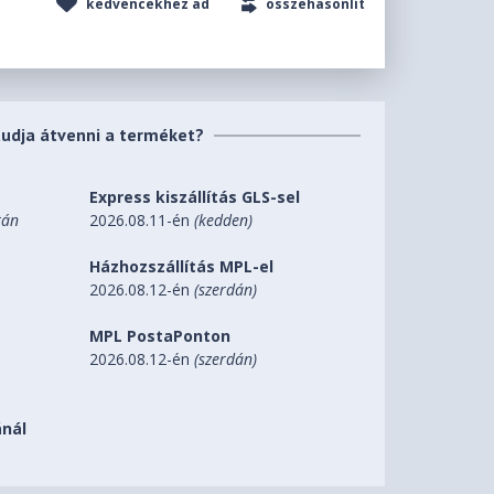
kedvencekhez ad
összehasonlít
tudja átvenni a terméket?
Express kiszállítás GLS-sel
tán
2026.08.11-én
(kedden)
Házhozszállítás MPL-el
2026.08.12-én
(szerdán)
MPL PostaPonton
2026.08.12-én
(szerdán)
nál