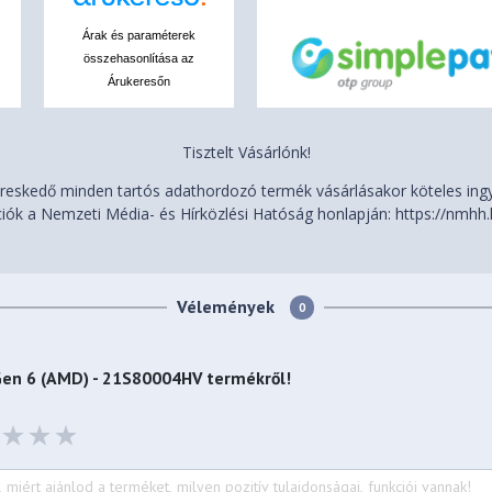
Árak és paraméterek
összehasonlítása az
Árukeresőn
Tisztelt Vásárlónk!
31 (front/rear), 22.9
eskedő minden tartós adathordozó termék vásárlásakor köteles ingye
.90 x 0.45/0.68 (front/rear),
iók a Nemzeti Média- és Hírközlési Hatóság honlapján: https://nmhh.
 lbs)
Vélemények
0
Gen 6 (AMD) - 21S80004HV
termékről!
Bottom)
rian / English