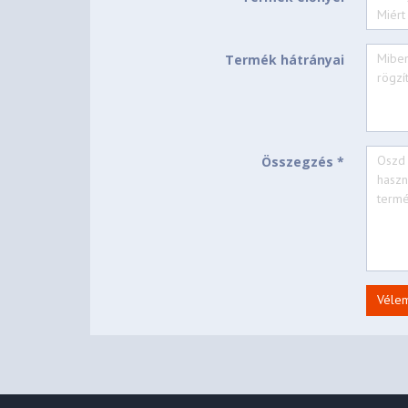
Operating System
None
Bundled Software
Termék hátrányai
CONNECTIVITY
MediaTek Wi-Fi® 7 MT7
WLAN + Bluetooth
Összegzés *
WWAN Upgradable to 
WWAN
None
SIM Card
100/1000M (RJ-45)
Ethernet
None
NFC
Véle
1x USB-A (Hi-Speed 
1x USB-A (USB 5Gbps
1x USB-A (USB 5Gbps
2x USB-C® (Thunderb