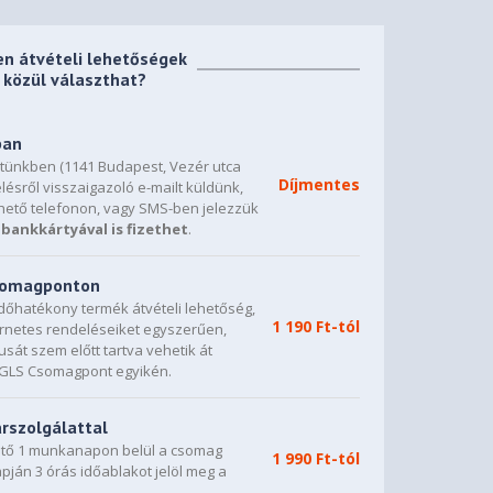
en átvételi lehetőségek
közül választhat?
ban
etünkben (1141 Budapest, Vezér utca
Díjmentes
lésről visszaigazoló e-mailt küldünk,
hető telefonon, vagy SMS-ben jelezzük
bankkártyával is fizethet
.
csomagponton
dőhatékony termék átvételi lehetőség,
1 190 Ft-tól
ternetes rendeléseiket egyszerűen,
sát szem előtt tartva vehetik át
0 GLS Csomagpont egyikén.
árszolgálattal
vető 1 munkanapon belül a csomag
1 990 Ft-tól
napján 3 órás időablakot jelöl meg a