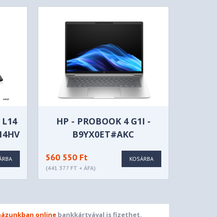
 L14
HP - PROBOOK 4 G1I -
014HV
B9YX0ET#AKC
560 550 Ft
ÁRBA
KOSÁRBA
(441 377 FT + ÁFA)
ázunkban online
bankkártyával is fizethet.