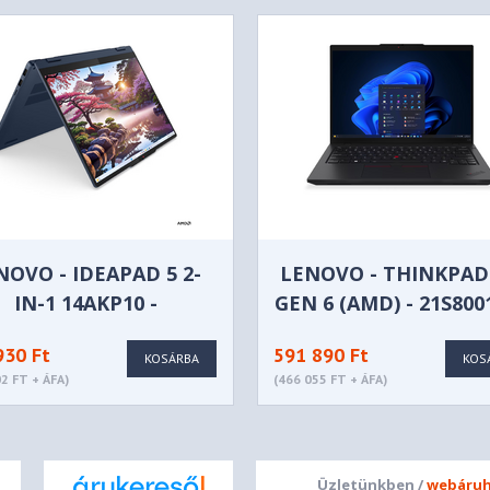
dio, Realtek® ALC3287 codec
, optimized with Dolby Atmos®
 Privacy Shutter
NOVO - IDEAPAD 5 2-
LENOVO - THINKPAD
IN-1 14AKP10 -
GEN 6 (AMD) - 21S80
83KT0037HV
930 Ft
591 890 Ft
KOSÁRBA
KOS
IPS 400nits Anti-glare, 45%
2 FT + ÁFA)
(466 055 FT + ÁFA)
Üzletünkben /
webáruh