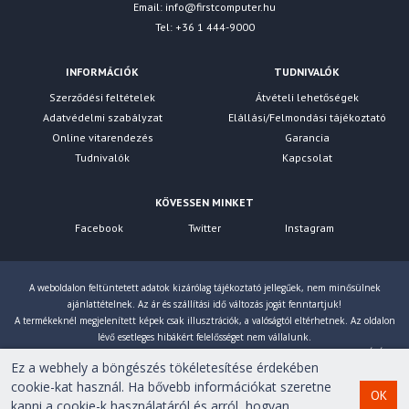
Email:
info@firstcomputer.hu
Tel: +36 1 444-9000
INFORMÁCIÓK
TUDNIVALÓK
Szerződési feltételek
Átvételi lehetőségek
Adatvédelmi szabályzat
Elállási/Felmondási tájékoztató
Online vitarendezés
Garancia
Tudnivalók
Kapcsolat
KÖVESSEN MINKET
Facebook
Twitter
Instagram
A weboldalon feltüntetett adatok kizárólag tájékoztató jellegűek, nem minősülnek
ajánlattételnek. Az ár és szállítási idő változás jogát fenntartjuk!
A termékeknél megjelenített képek csak illusztrációk, a valóságtól eltérhetnek. Az oldalon
lévő esetleges hibákért felelősséget nem vállalunk.
Eltérés esetén a gyártó által megadott paraméterek érvényesek! Bruttó árainkat 27% ÁFÁ-val
Ez a webhely a böngészés tökéletesítése érdekében
számoljuk!
cookie-kat használ. Ha bővebb információkat szeretne
OK
kapni a cookie-k használatáról és arról, hogyan