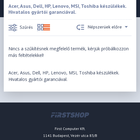
Acer, Asus, Dell, HP, Lenovo, MSI, Toshiba készülékek.
Hivatalos gyártói garanciával.
Népszerüek előre
Szűrés
Nincs a szűkítésnek megfelelő termék, kérjük próbálkozzon
más feltételekkel!
Acer, Asus, Dell, HP, Lenovo, MSI, Toshiba készülékek.
Hivatalos gyártói garanciával.
First Computer Kft.
1141 Budapest, Vezér utca 83/B