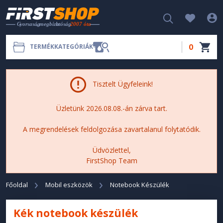
0
TERMÉKKATEGÓRIÁK
Tisztelt Ügyfeleink!
Üzletünk 2026.08.08.-án zárva tart.
A megrendelések feldolgozása zavartalanul folytatódik.
Üdvözlettel,
FirstShop Team
Főoldal
Mobil eszközök
Notebook Készülék
Kék notebook készülék