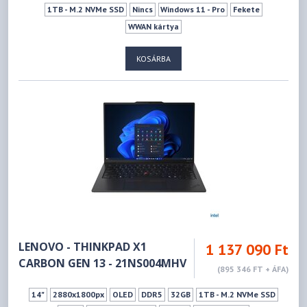
1TB - M.2 NVMe SSD
Nincs
Windows 11 - Pro
Fekete
WWAN kártya
KOSÁRBA
LENOVO - THINKPAD X1
1 137 090 Ft
CARBON GEN 13 - 21NS004MHV
(895 346 FT + ÁFA)
14"
2880x1800px
OLED
DDR5
32GB
1TB - M.2 NVMe SSD