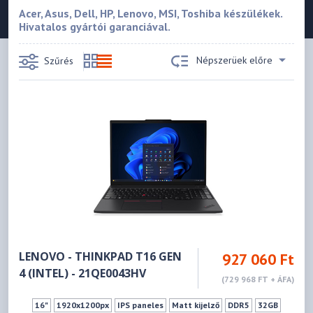
Acer, Asus, Dell, HP, Lenovo, MSI, Toshiba készülékek.
Hivatalos gyártói garanciával.
Népszerüek előre
Szűrés
LENOVO - THINKPAD T16 GEN
927 060 Ft
4 (INTEL) - 21QE0043HV
(729 968 FT + ÁFA)
16"
1920x1200px
IPS paneles
Matt kijelző
DDR5
32GB