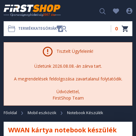
0
TERMÉKKATEGÓRIÁK
Tisztelt Ügyfeleink!
Üzletünk 2026.08.08.-án zárva tart.
A megrendelések feldolgozása zavartalanul folytatódik.
Üdvözlettel,
FirstShop Team
Főoldal
Mobil eszközök
Notebook Készülék
WWAN kártya notebook készülék