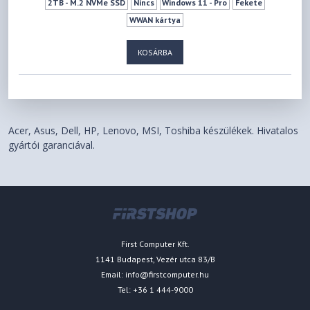
2TB - M.2 NVMe SSD
Nincs
Windows 11 - Pro
Fekete
WWAN kártya
KOSÁRBA
Acer, Asus, Dell, HP, Lenovo, MSI, Toshiba készülékek. Hivatalos
gyártói garanciával.
First Computer Kft.
1141 Budapest, Vezér utca 83/B
Email:
info@firstcomputer.hu
Tel: +36 1 444-9000