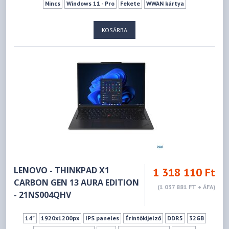
Nincs
Windows 11 - Pro
Fekete
WWAN kártya
KOSÁRBA
LENOVO - THINKPAD X1
1 318 110 Ft
CARBON GEN 13 AURA EDITION
(1 037 881 FT + ÁFA)
- 21NS004QHV
14"
1920x1200px
IPS paneles
Érintőkijelző
DDR5
32GB