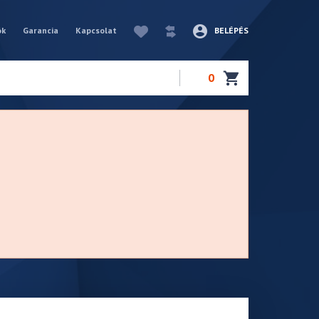
ók
Garancia
Kapcsolat
BELÉPÉS
0