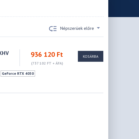
Népszerüek előre
7XHV
936 120 Ft
KOSÁRBA
(737 102 FT + ÁFA)
GeForce RTX 4050