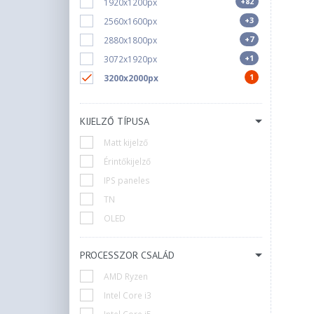
+82
1920x1200px
+3
2560x1600px
+7
2880x1800px
+1
3072x1920px
1
3200x2000px
KIJELZŐ TÍPUSA
Matt kijelző
Érintőkijelző
IPS paneles
TN
OLED
PROCESSZOR CSALÁD
AMD Ryzen
Intel Core i3