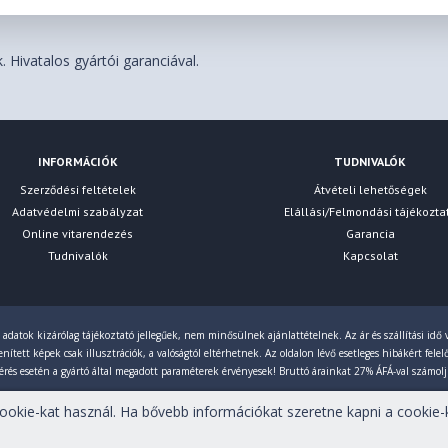
 Hivatalos gyártói garanciával.
INFORMÁCIÓK
TUDNIVALÓK
Szerződési feltételek
Átvételi lehetőségek
Adatvédelmi szabályzat
Elállási/Felmondási tájékozta
Online vitarendezés
Garancia
Tudnivalók
Kapcsolat
 adatok kizárólag tájékoztató jellegűek, nem minősülnek ajánlattételnek. Az ár és szállítási idő v
ített képek csak illusztrációk, a valóságtól eltérhetnek. Az oldalon lévő esetleges hibákért fele
érés esetén a gyártó által megadott paraméterek érvényesek! Bruttó árainkat 27% ÁFÁ-val számol
okie-kat használ. Ha bővebb információkat szeretne kapni a cookie-k
tartva!