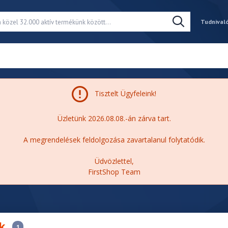
Tudnival
Tisztelt Ügyfeleink!
Üzletünk 2026.08.08.-án zárva tart.
A megrendelések feldolgozása zavartalanul folytatódik.
Üdvözlettel,
FirstShop Team
k
1