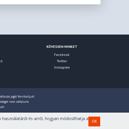
KÖVESSEN MINKET
Facebook
tó
Twitter
Instagram
áltozás jogát fenntartjuk!
lősséget nem vállalunk.
juk!
 használatáról és arról, hogyan módosíthatja a
OK