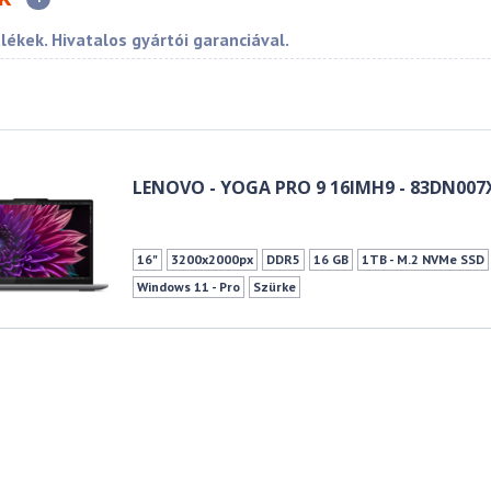
ülékek. Hivatalos gyártói garanciával.
LENOVO - YOGA PRO 9 16IMH9 - 83DN00
16"
3200x2000px
DDR5
16 GB
1TB - M.2 NVMe SSD
Windows 11 - Pro
Szürke