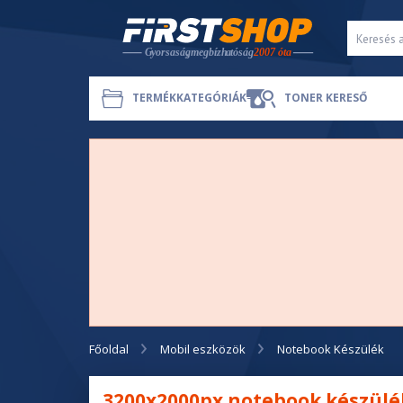
TERMÉKKATEGÓRIÁK
TONER KERESŐ
Főoldal
Mobil eszközök
Notebook Készülék
3200x2000px notebook készülé