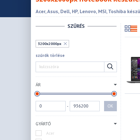
Acer, Asus, Dell, HP, Lenovo, MSI, Toshiba kész
SZŰRÉS
3200x2000px
szűrők törlése
ÁR
-
OK
GYÁRTÓ
Acer