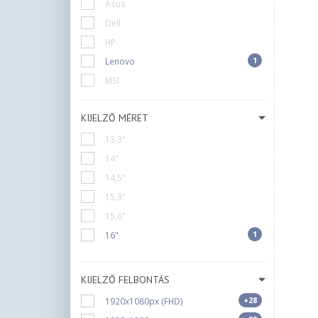
Asus
Dell
HP
1
Lenovo
MSI
KIJELZŐ MÉRET
13,3"
14"
14,5"
15,3"
15,6"
1
16"
KIJELZŐ FELBONTÁS
+28
1920x1080px (FHD)