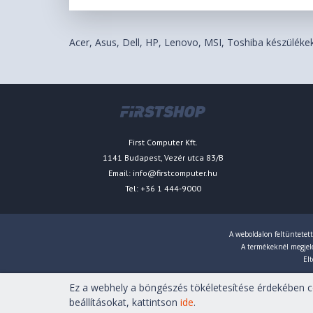
Acer, Asus, Dell, HP, Lenovo, MSI, Toshiba készülékek.
First Computer Kft.
1141 Budapest, Vezér utca 83/B
Email:
info@firstcomputer.hu
Tel: +36 1 444-9000
A weboldalon feltüntetett
A termékeknél megjelen
Elt
Ez a webhely a böngészés tökéletesítése érdekében co
Copyright © 2007-2026 First Computer Kft. Minden jog fenn
beállításokat, kattintson
ide
.