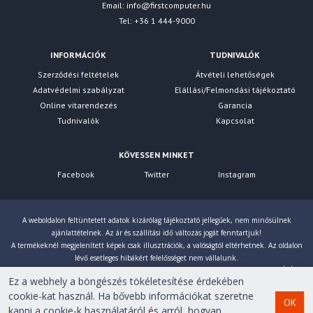
Email:
info@firstcomputer.hu
Tel: +36 1 444-9000
INFORMÁCIÓK
TUDNIVALÓK
Szerződési feltételek
Átvételi lehetőségek
Adatvédelmi szabályzat
Elállási/Felmondási tájékoztató
Online vitarendezés
Garancia
Tudnivalók
Kapcsolat
KÖVESSEN MINKET
Facebook
Twitter
Instagram
A weboldalon feltüntetett adatok kizárólag tájékoztató jellegűek, nem minősülnek
ajánlattételnek. Az ár és szállítási idő változás jogát fenntartjuk!
A termékeknél megjelenített képek csak illusztrációk, a valóságtól eltérhetnek. Az oldalon
lévő esetleges hibákért felelősséget nem vállalunk.
Eltérés esetén a gyártó által megadott paraméterek érvényesek! Bruttó árainkat 27% ÁFÁ-val
Ez a webhely a böngészés tökéletesítése érdekében
számoljuk!
cookie-kat használ. Ha bővebb információkat szeretne
OK
kapni a cookie-k használatáról és arról, hogyan