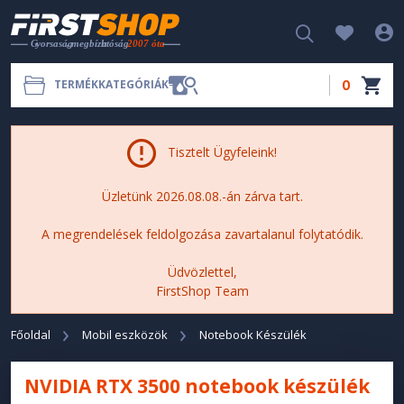
0
TERMÉKKATEGÓRIÁK
Tisztelt Ügyfeleink!
Üzletünk 2026.08.08.-án zárva tart.
A megrendelések feldolgozása zavartalanul folytatódik.
Üdvözlettel,
FirstShop Team
Főoldal
Mobil eszközök
Notebook Készülék
NVIDIA RTX 3500 notebook készülék