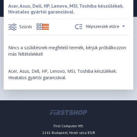
Acer, Asus, Dell, HP, Lenovo, MSI, Toshiba készülékek.
Hivatalos gyártói garanciával.
Népszerüek előre
Szűrés
Nincs a szűkítésnek megfelelő termék, kérjük próbálkozzon
más feltételekkel!
Acer, Asus, Dell, HP, Lenovo, MSI, Toshiba készülékek.
Hivatalos gyártói garanciával.
First Computer Kft.
1141 Budapest, Vezér utca 83/B