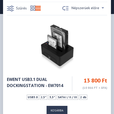
Népszerüek előre
Szűrés
EWENT USB3.1 DUAL
13 800 Ft
DOCKINGSTATION - EW7014
(10 866 FT + ÁFA)
USB3.0
2,5"
3,5"
SATA I / II / III
2 db
KOSÁRBA