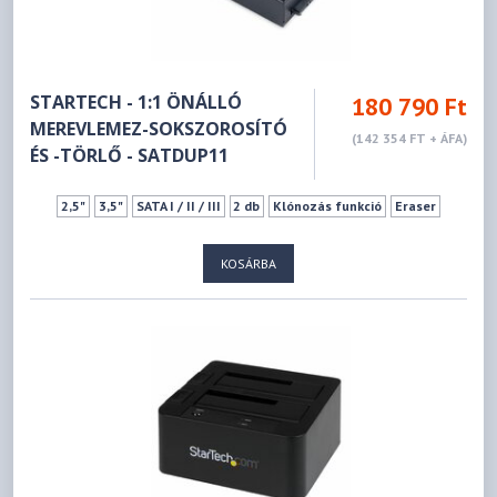
STARTECH - 1:1 ÖNÁLLÓ
180 790 Ft
MEREVLEMEZ-SOKSZOROSÍTÓ
(142 354 FT + ÁFA)
ÉS -TÖRLŐ - SATDUP11
2,5"
3,5"
SATA I / II / III
2 db
Klónozás funkció
Eraser
KOSÁRBA