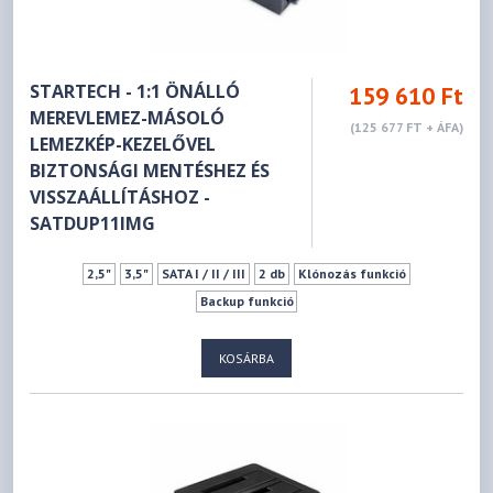
STARTECH - 1:1 ÖNÁLLÓ
159 610 Ft
MEREVLEMEZ-MÁSOLÓ
(125 677 FT + ÁFA)
LEMEZKÉP-KEZELŐVEL
BIZTONSÁGI MENTÉSHEZ ÉS
VISSZAÁLLÍTÁSHOZ -
SATDUP11IMG
2,5"
3,5"
SATA I / II / III
2 db
Klónozás funkció
Backup funkció
KOSÁRBA