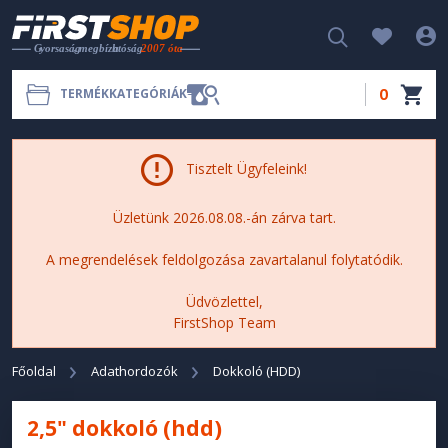
0
TERMÉKKATEGÓRIÁK
Tisztelt Ügyfeleink!
Üzletünk 2026.08.08.-án zárva tart.
A megrendelések feldolgozása zavartalanul folytatódik.
Üdvözlettel,
FirstShop Team
Főoldal
Adathordozók
Dokkoló (HDD)
2,5" dokkoló (hdd)