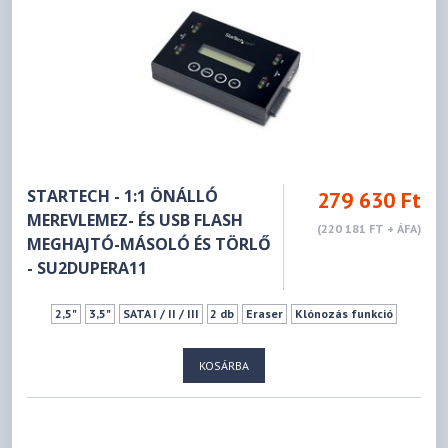
STARTECH - 1:1 ÖNÁLLÓ
279 630 Ft
MEREVLEMEZ- ÉS USB FLASH
(220 181 FT + ÁFA)
MEGHAJTÓ-MÁSOLÓ ÉS TÖRLŐ
- SU2DUPERA11
2,5"
3,5"
SATA I / II / III
2 db
Eraser
Klónozás funkció
KOSÁRBA