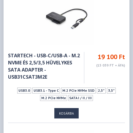
STARTECH - USB-C/USB-A - M.2
19 100 Ft
NVME ÉS 2,5/3,5 HÜVELYKES
(15 039 FT + ÁFA)
SATA ADAPTER -
USB31CSAT3M2E
USB3.0
USB3.1 - Type C
M.2 PCIe NVMe SSD
2,5"
3,5"
M.2 PCIe NVMe
SATA I / II / III
KOSÁRBA