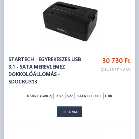
STARTECH - EGYREKESZES USB
30 730 Ft
3.1 - SATA MEREVLEMEZ
(24 196 FT + ÁFA)
DOKKOLÓÁLLOMÁS -
SDOCKU313
USB3.1 (Gen 2)
2,5"
3,5"
SATA I / II / III
1 db
KOSÁRBA