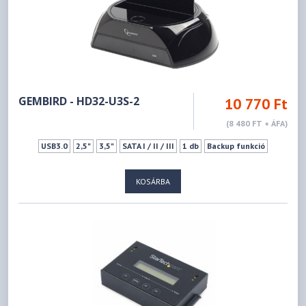
GEMBIRD - HD32-U3S-2
10 770 Ft
(8 480 FT + ÁFA)
USB3.0
2,5"
3,5"
SATA I / II / III
1 db
Backup funkció
KOSÁRBA