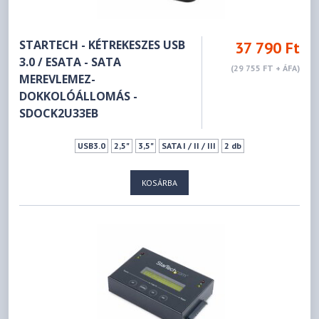
STARTECH - KÉTREKESZES USB
37 790 Ft
3.0 / ESATA - SATA
(29 755 FT + ÁFA)
MEREVLEMEZ-
DOKKOLÓÁLLOMÁS -
SDOCK2U33EB
USB3.0
2,5"
3,5"
SATA I / II / III
2 db
KOSÁRBA