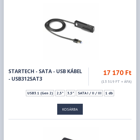
STARTECH - SATA - USB KÁBEL
17 170 Ft
- USB312SAT3
(13 519 FT + ÁFA)
USB3.1 (Gen 2)
2,5"
3,5"
SATA I / II / III
1 db
KOSÁRBA