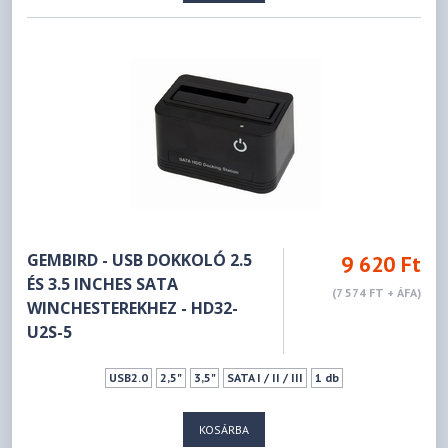
GEMBIRD - USB DOKKOLÓ 2.5
9 620 Ft
ÉS 3.5 INCHES SATA
(7 574 FT + ÁFA)
WINCHESTEREKHEZ - HD32-
U2S-5
USB2.0
2,5"
3,5"
SATA I / II / III
1 db
KOSÁRBA