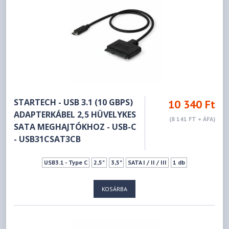
STARTECH - USB 3.1 (10 GBPS)
10 340 Ft
ADAPTERKÁBEL 2,5 HÜVELYKES
(8 141 FT + ÁFA)
SATA MEGHAJTÓKHOZ - USB-C
- USB31CSAT3CB
USB3.1 - Type C
2,5"
3,5"
SATA I / II / III
1 db
KOSÁRBA