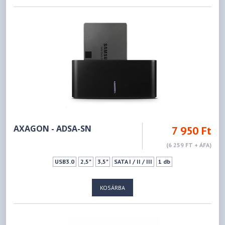
AXAGON - ADSA-SN
7 950 Ft
(6 259 FT + ÁFA)
USB3.0
2,5"
3,5"
SATA I / II / III
1 db
KOSÁRBA