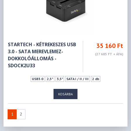
STARTECH - KÉTREKESZES USB
35 160 Ft
3.0 - SATA MEREVLEMEZ-
(27 685 FT + ÁFA)
DOKKOLÓÁLLOMÁS -
SDOCK2U33
USB3.0
2,5"
3,5"
SATA I / II / III
2 db
KOSÁRBA
1
2