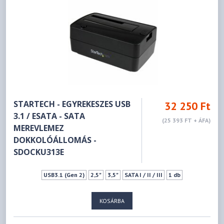
STARTECH - EGYREKESZES USB
32 250 Ft
3.1 / ESATA - SATA
(25 393 FT + ÁFA)
MEREVLEMEZ
DOKKOLÓÁLLOMÁS -
SDOCKU313E
USB3.1 (Gen 2)
2,5"
3,5"
SATA I / II / III
1 db
KOSÁRBA