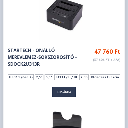
STARTECH - ÖNÁLLÓ
47 760 Ft
MEREVLEMEZ-SOKSZOROSÍTÓ -
(37 606 FT + ÁFA)
SDOCK2U313R
USB3.1 (Gen 2)
2,5"
3,5"
SATA I / II / III
2 db
Klónozás funkció
KOSÁRBA