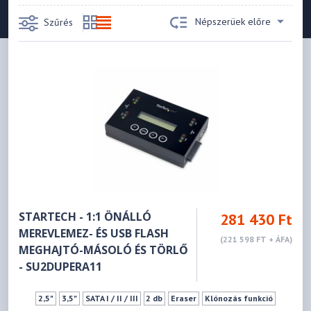
Népszerüek előre
Szűrés
STARTECH - 1:1 ÖNÁLLÓ
281 430 Ft
MEREVLEMEZ- ÉS USB FLASH
(221 598 FT + ÁFA)
MEGHAJTÓ-MÁSOLÓ ÉS TÖRLŐ
- SU2DUPERA11
2,5"
3,5"
SATA I / II / III
2 db
Eraser
Klónozás funkció