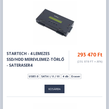
STARTECH - 4 LEMEZES
293 470 Ft
SSD/HDD MEREVLEMEZ-TÖRLŐ
(231 078 FT + ÁFA)
- SATERASER4
USB3.0
SATA I / II / III
4 db
Eraser
KOSÁRBA