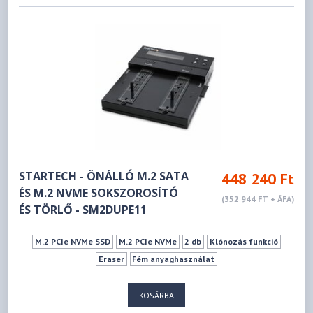
STARTECH - ÖNÁLLÓ M.2 SATA
448 240 Ft
ÉS M.2 NVME SOKSZOROSÍTÓ
(352 944 FT + ÁFA)
ÉS TÖRLŐ - SM2DUPE11
M.2 PCIe NVMe SSD
M.2 PCIe NVMe
2 db
Klónozás funkció
Eraser
Fém anyaghasználat
KOSÁRBA