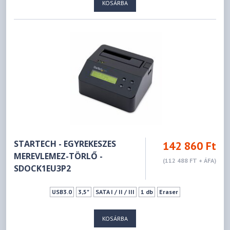
KOSÁRBA
STARTECH - EGYREKESZES
142 860 Ft
MEREVLEMEZ-TÖRLŐ -
(112 488 FT + ÁFA)
SDOCK1EU3P2
USB3.0
3,5"
SATA I / II / III
1 db
Eraser
KOSÁRBA