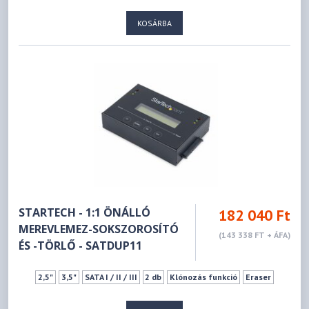
KOSÁRBA
STARTECH - 1:1 ÖNÁLLÓ
182 040 Ft
MEREVLEMEZ-SOKSZOROSÍTÓ
(143 338 FT + ÁFA)
ÉS -TÖRLŐ - SATDUP11
2,5"
3,5"
SATA I / II / III
2 db
Klónozás funkció
Eraser