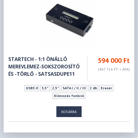
STARTECH - 1:1 ÖNÁLLÓ
594 000 Ft
MEREVLEMEZ-SOKSZOROSÍTÓ
(467 716 FT + ÁFA)
ÉS -TÖRLŐ - SATSASDUPE11
USB3.0
3,5"
2,5"
SATA I / II / III
2 db
Eraser
Klónozás funkció
KOSÁRBA