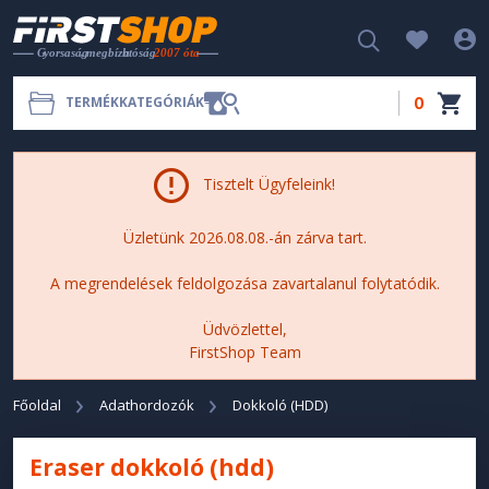
0
TERMÉKKATEGÓRIÁK
Tisztelt Ügyfeleink!
Üzletünk 2026.08.08.-án zárva tart.
A megrendelések feldolgozása zavartalanul folytatódik.
Üdvözlettel,
FirstShop Team
Főoldal
Adathordozók
Dokkoló (HDD)
Eraser dokkoló (hdd)