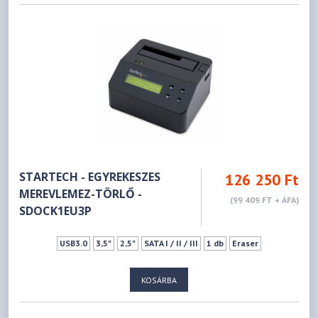
STARTECH - EGYREKESZES
126 250 Ft
MEREVLEMEZ-TÖRLŐ -
(99 409 FT + ÁFA)
SDOCK1EU3P
USB3.0
3,5"
2,5"
SATA I / II / III
1 db
Eraser
KOSÁRBA