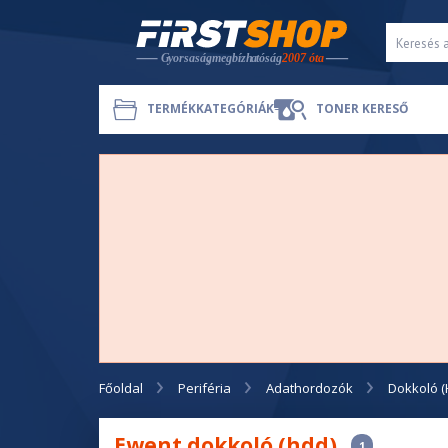
TERMÉKKATEGÓRIÁK
TONER KERESŐ
Főoldal
Periféria
Adathordozók
Dokkoló 
Ewent dokkoló (hdd)
1