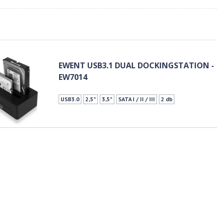
EWENT USB3.1 DUAL DOCKINGSTATION -
EW7014
USB3.0
2,5"
3,5"
SATA I / II / III
2 db