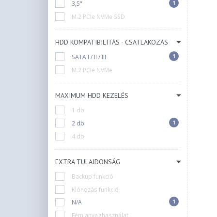
1
3,5"
M.2 PCIe NVMe SSD
HDD KOMPATIBILITÁS - CSATLAKOZÁS
1
SATA I / II / III
M.2 PCIe NVMe
MAXIMUM HDD KEZELÉS
1 db
1
2 db
4 db
EXTRA TULAJDONSÁG
Backup funkció
Klónozás funkció
1
N/A
Fém anyaghasználat