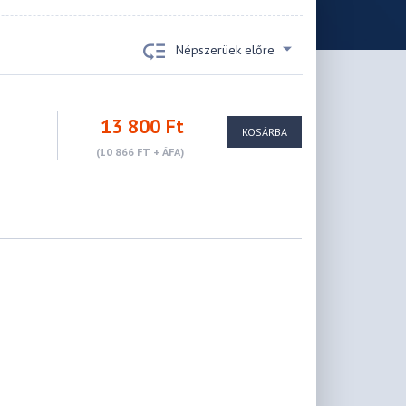
Népszerüek előre
13 800 Ft
KOSÁRBA
(10 866 FT + ÁFA)