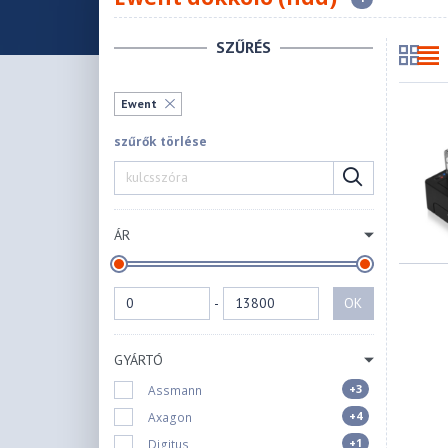
SZŰRÉS
Ewent
szűrők törlése
ÁR
-
OK
GYÁRTÓ
+3
Assmann
+4
Axagon
+1
Digitus