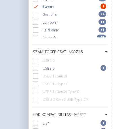
1
Ewent
+4
Gembird
+1
LC Power
+1
RaidSonic
+23
Startech
SZÁMÍTÓGÉP CSATLAKOZÁS
USB2.0
1
USB3.0
USB3.1 (Gen 2)
USB3.1 - Type C
USB3.1 (Gen 2) Type C
USB 3.2 Gen 2 USB Type-C™
HDD KOMPATIBILITÁS - MÉRET
1
2,5"