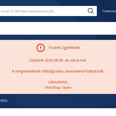
Tudnival
Tisztelt Ügyfeleink!
Üzletünk 2026.08.08.-án zárva tart.
A megrendelések feldolgozása zavartalanul folytatódik.
Üdvözlettel,
FirstShop Team
(HDD)