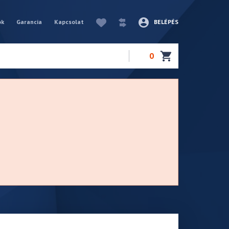
ók
Garancia
Kapcsolat
BELÉPÉS
0