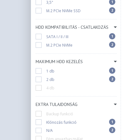
1
3,5"
2
M.2 PCIe NVMe SSD
HDD KOMPATIBILITÁS - CSATLAKOZÁS
1
SATA I / II / III
2
M.2 PCIe NVMe
MAXIMUM HDD KEZELÉS
1
1 db
2
2 db
4 db
EXTRA TULAJDONSÁG
Backup funkció
1
Klónozás funkció
2
N/A
Fém anyaghasználat