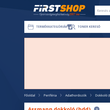
TERMÉKKATEGÓRIÁK
TONER KERESŐ
Főoldal
Periféria
Adathordozók
Dokkoló 
Assmann dokkoló (hdd)
3