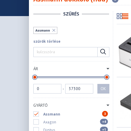
SZŰRÉS
Assmann
szűrők törlése
ÁR
-
OK
GYÁRTÓ
3
Assmann
+4
Axagon
+1
Digitus