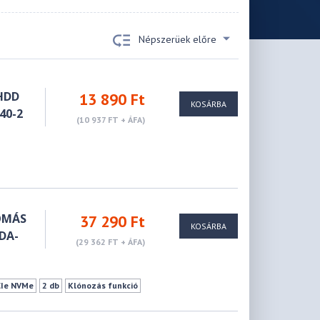
Népszerüek előre
HDD
13 890 Ft
KOSÁRBA
40-2
(10 937 FT + ÁFA)
OMÁS
37 290 Ft
KOSÁRBA
 DA-
(29 362 FT + ÁFA)
CIe NVMe
2 db
Klónozás funkció