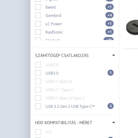
+1
Ewent
+4
Gembird
+1
LC Power
+1
RaidSonic
+23
Startech
SZÁMÍTÓGÉP CSATLAKOZÁS
USB2.0
1
USB3.0
USB3.1 (Gen 2)
USB3.1 - Type C
USB3.1 (Gen 2) Type C
2
USB 3.2 Gen 2 USB Type-C™
HDD KOMPATIBILITÁS - MÉRET
2,5"