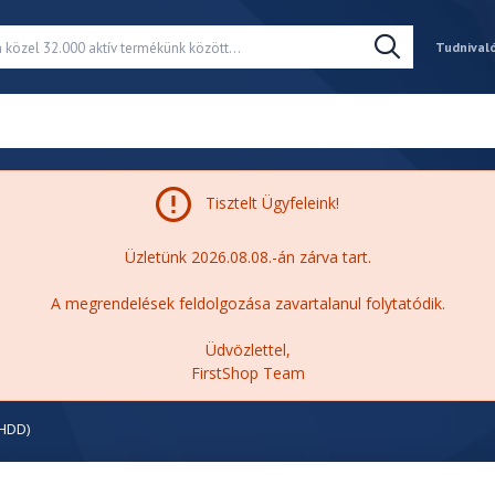
Tudnival
Tisztelt Ügyfeleink!
Üzletünk 2026.08.08.-án zárva tart.
A megrendelések feldolgozása zavartalanul folytatódik.
Üdvözlettel,
FirstShop Team
(HDD)