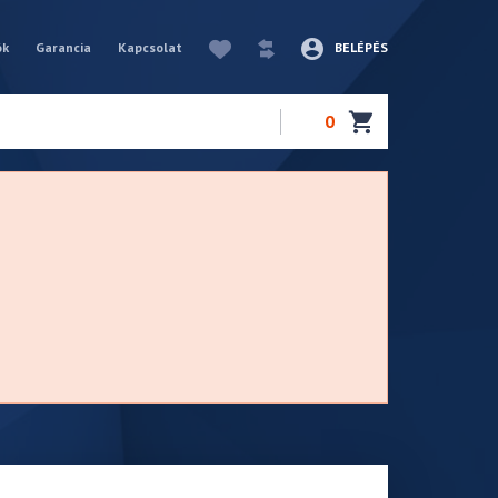
ók
Garancia
Kapcsolat
BELÉPÉS
0