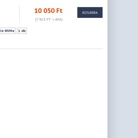
10 050 Ft
KOSÁRBA
(7 913 FT + ÁFA)
CIe NVMe
1 db