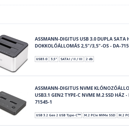
ASSMANN-DIGITUS USB 3.0 DUPLA SATA 
DOKKOLÓÁLLOMÁS 2,5"/3,5"-OS - DA-715
USB3.0
3,5"
SATA I / II / III
2 db
ASSMANN-DIGITUS NVME KLÓNOZÓÁLL
USB3.1 GEN2 TYPE-C NVME M.2 SSD HÁZ -
71545-1
USB 3.2 Gen 2 USB Type-C™
M.2 PCIe NVMe SSD
M.2 P