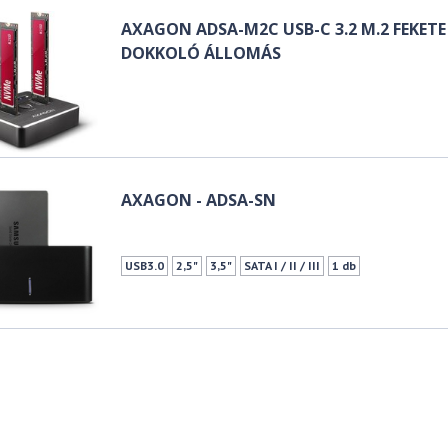
AXAGON ADSA-M2C USB-C 3.2 M.2 FEKETE
DOKKOLÓ ÁLLOMÁS
AXAGON - ADSA-SN
USB3.0
2,5"
3,5"
SATA I / II / III
1 db