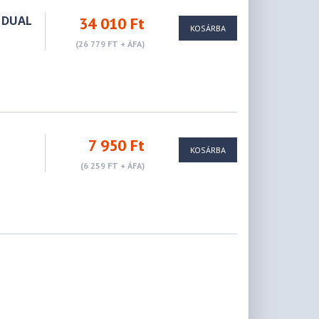
 DUAL
34 010 Ft
KOSÁRBA
(26 779 FT + ÁFA)
7 950 Ft
KOSÁRBA
(6 259 FT + ÁFA)