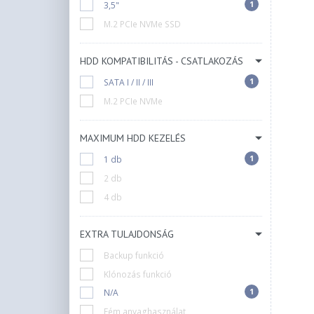
1
3,5"
M.2 PCIe NVMe SSD
HDD KOMPATIBILITÁS - CSATLAKOZÁS
1
SATA I / II / III
M.2 PCIe NVMe
MAXIMUM HDD KEZELÉS
1
1 db
2 db
4 db
EXTRA TULAJDONSÁG
Backup funkció
Klónozás funkció
1
N/A
Fém anyaghasználat