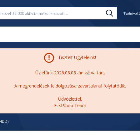
Tudnival
Tisztelt Ügyfeleink!
Üzletünk 2026.08.08.-án zárva tart.
A megrendelések feldolgozása zavartalanul folytatódik.
Üdvözlettel,
FirstShop Team
(HDD)