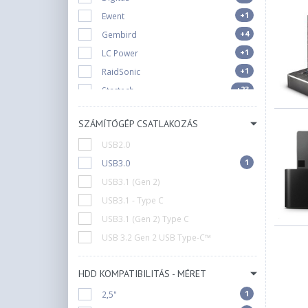
+1
Ewent
+4
Gembird
+1
LC Power
+1
RaidSonic
+23
Startech
SZÁMÍTÓGÉP CSATLAKOZÁS
USB2.0
1
USB3.0
USB3.1 (Gen 2)
USB3.1 - Type C
USB3.1 (Gen 2) Type C
USB 3.2 Gen 2 USB Type-C™
HDD KOMPATIBILITÁS - MÉRET
1
2,5"