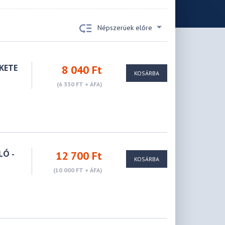
Népszerüek előre
KETE
8 040 Ft
KOSÁRBA
(6 330 FT + ÁFA)
LÓ -
12 700 Ft
KOSÁRBA
(10 000 FT + ÁFA)