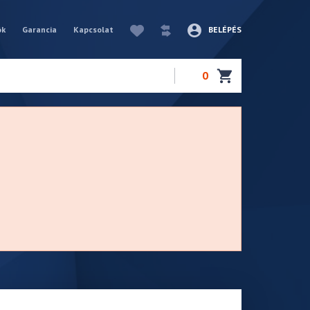
ók
Garancia
Kapcsolat
BELÉPÉS
0