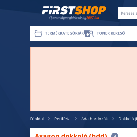
TERMÉKKATEGÓRIÁK
TONER KERESŐ
Főoldal
Periféria
Adathordozók
Dokkoló 
Axagon dokkoló (hdd)
4