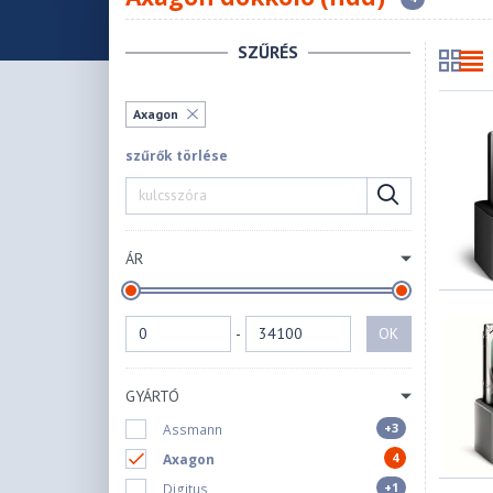
SZŰRÉS
Axagon
szűrők törlése
ÁR
-
OK
GYÁRTÓ
+3
Assmann
4
Axagon
+1
Digitus