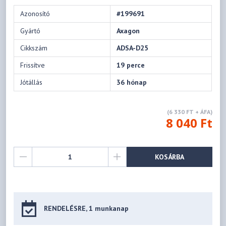
Azonosító
#199691
Gyártó
Axagon
Cikkszám
ADSA-D25
Frissítve
19 perce
Jótállás
36 hónap
(6 330 FT + ÁFA)
8 040 Ft
KOSÁRBA
RENDELÉSRE, 1 munkanap