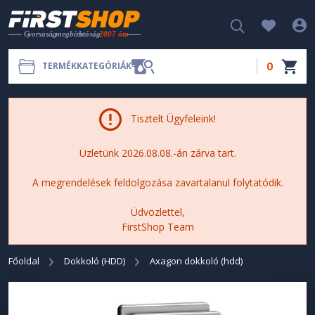
0
TERMÉKKATEGÓRIÁK
Tisztelt Ügyfeleink!
Üzletünk 2026.08.08.-án zárva tart.
A megrendelések feldolgozása zavartalanul folytatódik.
Üdvözlettel,
FirstShop Team
Főoldal
Dokkoló (HDD)
Axagon dokkoló (hdd)