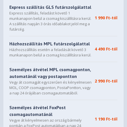
Express szállítás GLS futárszolgálattal
Express szállítás, feladást követő 1
1 990 Ft-tól
munkanapon belül a csomag kiszállításra kerül.
A szállítás napján 3 órás időablakot jelöl meg a
futárcég.
Házhozszállítás MPL futárszolgálattal
4 490 Ft-tól
Házhozszállítás esetén a feladását követő 3
munkanapon belül a csomag kiszállításra kerül.
Személyes átvétel MPL csomagponton,
automatánál vagy postapontton
2 990 Ft-tól
Vegy át csomagját egyszerűen és kényelmesen
MOL, COOP csomagponton, PostaPontton, vagy
a nap 24 órájában csomagautomatából.
Személyes átvétel FoxPost
csomagautomatánál
1 190 Ft-tól
Vegye át kényelmesen az ország bármely
pontján a FoxPost automatáiban a nap 24