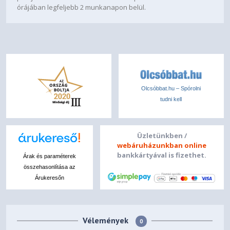
órájában legfeljebb 2 munkanapon belül.
Olcsóbbat.hu – Spórolni
tudni kell
Üzletünkben /
webáruházunkban online
bankkártyával is fizethet.
Árak és paraméterek
összehasonlítása az
Árukeresőn
Vélemények
0