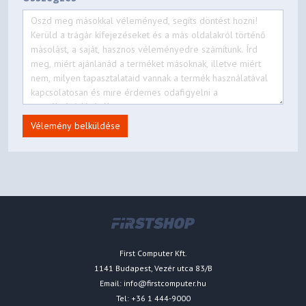
Vélemény belküldése
First Computer Kft.
1141 Budapest, Vezér utca 83/B
Email:
info@firstcomputer.hu
Tel: +36 1 444-9000