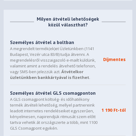
Milyen átvételi lehetőségek
közül választhat?
Személyes átvétel a boltban
A megrendelt termék(ek)et Üzletünkben (1141
Budapest, Vezér utca 83/B) tudja átvenni. A
Díjmentes
megrendelésről visszaigazoló e-mailt küldünk,
valamint amint a rendelés átvehető telefonon,
vagy SMS-ben jelezzük azt.
Átvételkor
üzletünkben bankkártyával is fizethet
.
Személyes átvétel GLS csomagponton
A GLS csomagpont költség- és időhatékony
termék átvételi lehetőség, mellyel partnereink
1 190 Ft-tól
leadott internetes rendeléseiket egyszerűen,
kényelmesen, napirendjük ritmusát szem előtt
tartva vehetik át országszerte a több, mint 1100
GLS Csomagpont egyikén.