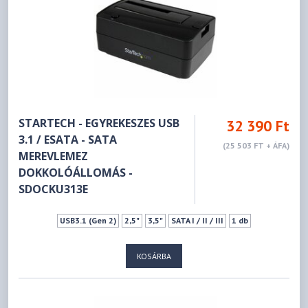
STARTECH - EGYREKESZES USB
32 390 Ft
3.1 / ESATA - SATA
(25 503 FT + ÁFA)
MEREVLEMEZ
DOKKOLÓÁLLOMÁS -
SDOCKU313E
USB3.1 (Gen 2)
2,5"
3,5"
SATA I / II / III
1 db
KOSÁRBA