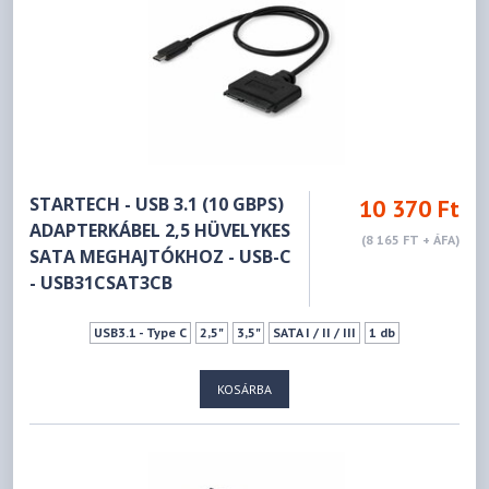
STARTECH - USB 3.1 (10 GBPS)
10 370 Ft
ADAPTERKÁBEL 2,5 HÜVELYKES
(8 165 FT + ÁFA)
SATA MEGHAJTÓKHOZ - USB-C
- USB31CSAT3CB
USB3.1 - Type C
2,5"
3,5"
SATA I / II / III
1 db
KOSÁRBA