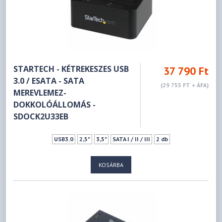
STARTECH - KÉTREKESZES USB
37 790 Ft
3.0 / ESATA - SATA
(29 755 FT + ÁFA)
MEREVLEMEZ-
DOKKOLÓÁLLOMÁS -
SDOCK2U33EB
USB3.0
2,5"
3,5"
SATA I / II / III
2 db
KOSÁRBA