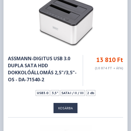
ASSMANN-DIGITUS USB 3.0
13 810 Ft
DUPLA SATA HDD
(10 874 FT + ÁFA)
DOKKOLÓÁLLOMÁS 2,5"/3,5"-
OS - DA-71540-2
USB3.0
3,5"
SATA I / II / III
2 db
KOSÁRBA