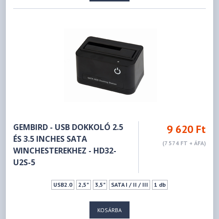
GEMBIRD - USB DOKKOLÓ 2.5
9 620 Ft
ÉS 3.5 INCHES SATA
(7 574 FT + ÁFA)
WINCHESTEREKHEZ - HD32-
U2S-5
USB2.0
2,5"
3,5"
SATA I / II / III
1 db
KOSÁRBA