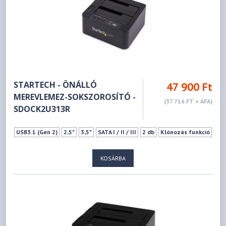
STARTECH - ÖNÁLLÓ
47 900 Ft
MEREVLEMEZ-SOKSZOROSÍTÓ -
(37 716 FT + ÁFA)
SDOCK2U313R
USB3.1 (Gen 2)
2,5"
3,5"
SATA I / II / III
2 db
Klónozás funkció
KOSÁRBA