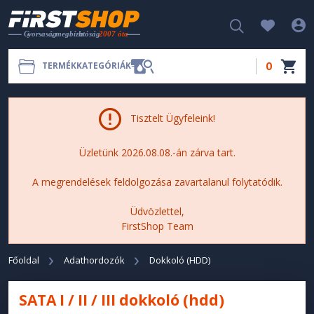
0
TERMÉKKATEGÓRIÁK
Tisztelt Ügyfeleink!
Üzletünk 2026.08.08.-án zárva tart.
A megrendelések feldolgozása zavartalanul folytatódik.
Üdvözlettel,
FirstShop Team
Főoldal
Adathordozók
Dokkoló (HDD)
SATA I / II / III dokkoló (hdd)