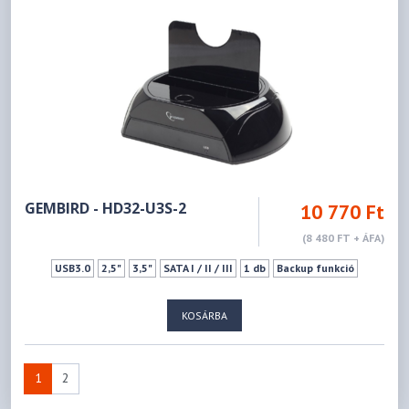
GEMBIRD - HD32-U3S-2
10 770 Ft
(8 480 FT + ÁFA)
USB3.0
2,5"
3,5"
SATA I / II / III
1 db
Backup funkció
KOSÁRBA
1
2