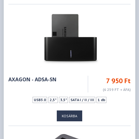
AXAGON - ADSA-SN
7 950 Ft
(6 259 FT + ÁFA)
USB3.0
2,5"
3,5"
SATA I / II / III
1 db
KOSÁRBA