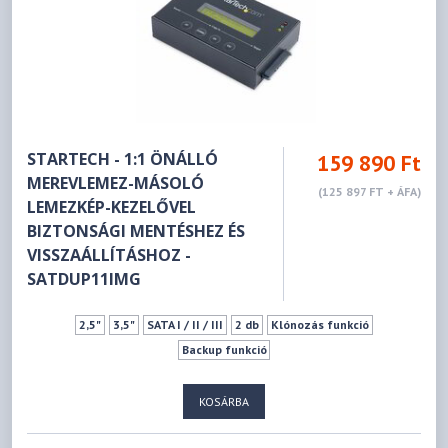
STARTECH - 1:1 ÖNÁLLÓ
159 890 Ft
MEREVLEMEZ-MÁSOLÓ
(125 897 FT + ÁFA)
LEMEZKÉP-KEZELŐVEL
BIZTONSÁGI MENTÉSHEZ ÉS
VISSZAÁLLÍTÁSHOZ -
SATDUP11IMG
2,5"
3,5"
SATA I / II / III
2 db
Klónozás funkció
Backup funkció
KOSÁRBA