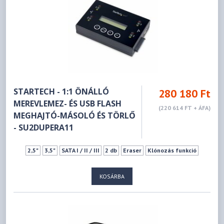
STARTECH - 1:1 ÖNÁLLÓ
280 180 Ft
MEREVLEMEZ- ÉS USB FLASH
(220 614 FT + ÁFA)
MEGHAJTÓ-MÁSOLÓ ÉS TÖRLŐ
- SU2DUPERA11
2,5"
3,5"
SATA I / II / III
2 db
Eraser
Klónozás funkció
KOSÁRBA