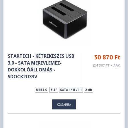
STARTECH - KÉTREKESZES USB
30 870 Ft
3.0 - SATA MEREVLEMEZ-
(24 307 FT + ÁFA)
DOKKOLÓÁLLOMÁS -
SDOCK2U33V
USB3.0
3,5"
SATA I / II / III
2 db
KOSÁRBA