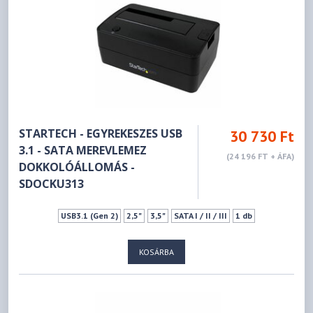
STARTECH - EGYREKESZES USB
30 730 Ft
3.1 - SATA MEREVLEMEZ
(24 196 FT + ÁFA)
DOKKOLÓÁLLOMÁS -
SDOCKU313
USB3.1 (Gen 2)
2,5"
3,5"
SATA I / II / III
1 db
KOSÁRBA