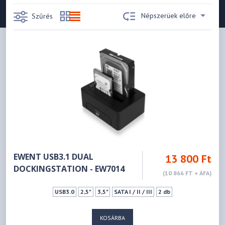
Népszerüek előre
Szűrés
EWENT USB3.1 DUAL
13 800 Ft
DOCKINGSTATION - EW7014
(10 866 FT + ÁFA)
USB3.0
2,5"
3,5"
SATA I / II / III
2 db
KOSÁRBA