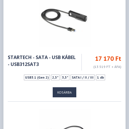
STARTECH - SATA - USB KÁBEL
17 170 Ft
- USB312SAT3
(13 519 FT + ÁFA)
USB3.1 (Gen 2)
2,5"
3,5"
SATA I / II / III
1 db
KOSÁRBA