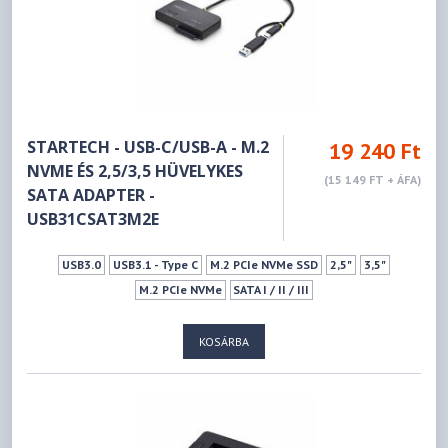
STARTECH - USB-C/USB-A - M.2
19 240 Ft
NVME ÉS 2,5/3,5 HÜVELYKES
(15 149 FT + ÁFA)
SATA ADAPTER -
USB31CSAT3M2E
USB3.0
USB3.1 - Type C
M.2 PCIe NVMe SSD
2,5"
3,5"
M.2 PCIe NVMe
SATA I / II / III
KOSÁRBA