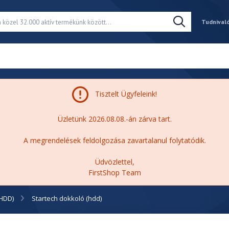
Tudnival
Tisztelt Ügyfeleink!
Üzletünk 2026.08.08.-án zárva tart.
A megrendelések feldolgozása zavartalanul folytatódik.
Üdvözlettel,
FirstShop Team
(HDD)
Startech dokkoló (hdd)