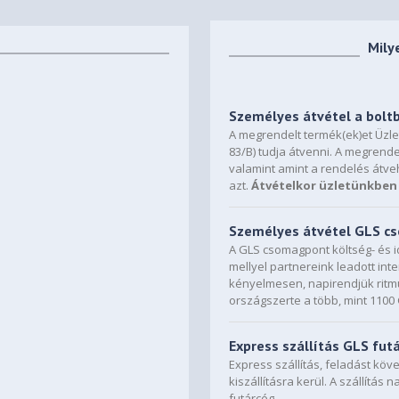
Mily
Személyes átvétel a bolt
A megrendelt termék(ek)et Üzl
83/B) tudja átvenni. A megrende
valamint amint a rendelés átve
azt.
Átvételkor üzletünkben 
Személyes átvétel GLS 
A GLS csomagpont költség- és i
mellyel partnereink leadott in
kényelmesen, napirendjük ritmu
országszerte a több, mint 110
Express szállítás GLS fut
Express szállítás, feladást kö
kiszállításra kerül. A szállítás 
futárcég.