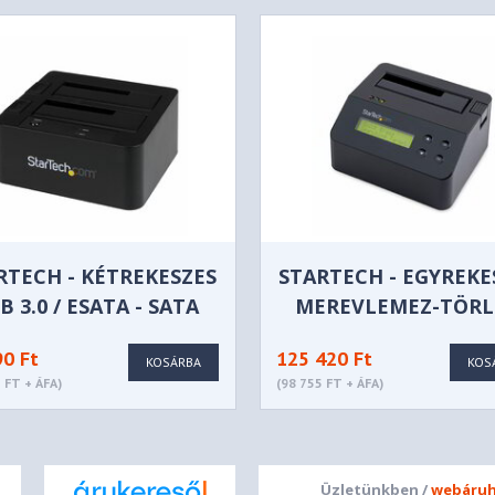
RTECH - KÉTREKESZES
STARTECH - EGYREKE
B 3.0 / ESATA - SATA
MEREVLEMEZ-TÖRL
MEREVLEMEZ-
SDOCK1EU3P
90 Ft
125 420 Ft
OKKOLÓÁLLOMÁS -
KOSÁRBA
KOS
 FT + ÁFA)
(98 755 FT + ÁFA)
SDOCK2U33EB
Üzletünkben /
webáruh