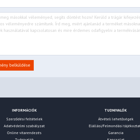
mény belküldése
INFORMÁCIÓK
TUDNIVALÓK
Szerződési feltételek
Átvételi lehetőségek
Adatvédelmi szabályzat
Elállási/Felmondási tájékozta
Online vitarendezés
Garancia
Tudnivalók
Kapcsolat