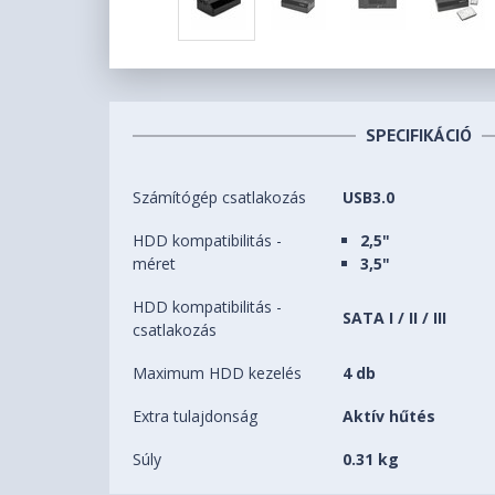
SPECIFIKÁCIÓ
Számítógép csatlakozás
USB3.0
HDD kompatibilitás -
2,5"
méret
3,5"
HDD kompatibilitás -
SATA I / II / III
csatlakozás
Maximum HDD kezelés
4 db
Extra tulajdonság
Aktív hűtés
Súly
0.31 kg