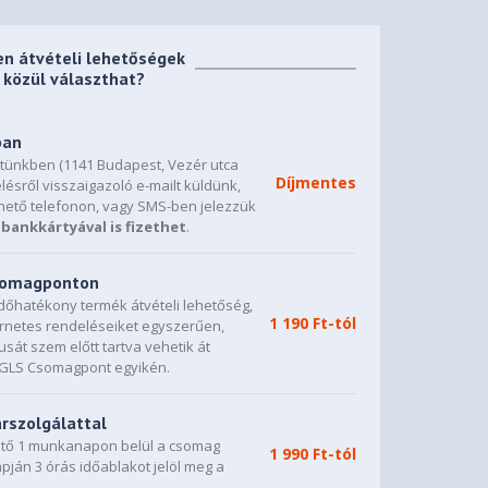
en átvételi lehetőségek
közül választhat?
ban
etünkben (1141 Budapest, Vezér utca
Díjmentes
lésről visszaigazoló e-mailt küldünk,
hető telefonon, vagy SMS-ben jelezzük
bankkártyával is fizethet
.
csomagponton
dőhatékony termék átvételi lehetőség,
1 190 Ft-tól
ternetes rendeléseiket egyszerűen,
sát szem előtt tartva vehetik át
0 GLS Csomagpont egyikén.
árszolgálattal
vető 1 munkanapon belül a csomag
1 990 Ft-tól
napján 3 órás időablakot jelöl meg a