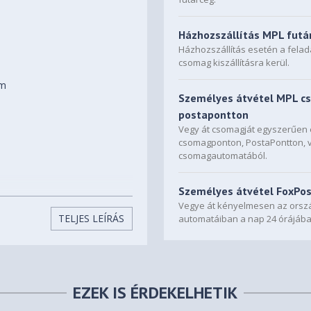
Házhozszállítás MPL futá
Házhozszállítás esetén a fela
csomag kiszállításra kerül.
om
Személyes átvétel MPL c
postapontton
Vegy át csomagját egyszerűe
csomagponton, PostaPontton, 
csomagautomatából.
Személyes átvétel FoxPo
Vegye át kényelmesen az orszá
TELJES LEÍRÁS
automatáiban a nap 24 órájába
EZEK IS ÉRDEKELHETIK