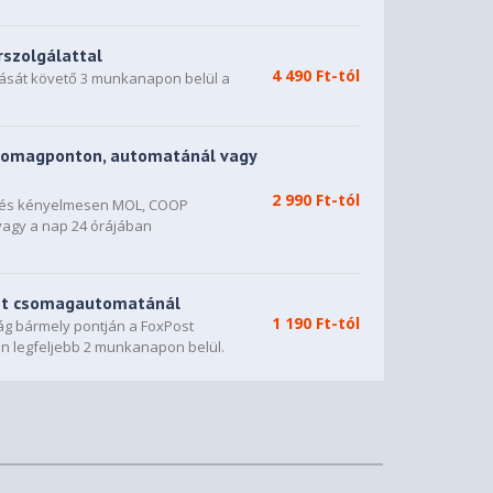
rszolgálattal
4 490 Ft-tól
dását követő 3 munkanapon belül a
somagponton, automatánál vagy
2 990 Ft-tól
n és kényelmesen MOL, COOP
vagy a nap 24 órájában
st csomagautomatánál
1 190 Ft-tól
g bármely pontján a FoxPost
n legfeljebb 2 munkanapon belül.