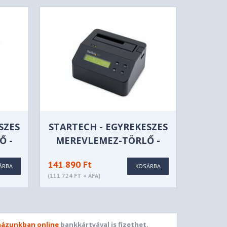
SZES
STARTECH - EGYREKESZES
Ő -
MEREVLEMEZ-TÖRLŐ -
SDOCK1EU3P2
141 890 Ft
ÁRBA
KOSÁRBA
(111 724 FT + ÁFA)
ázunkban online
bankkártyával is fizethet.