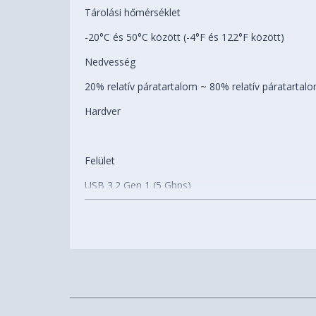
Tárolási hőmérséklet
-20°C és 50°C között (-4°F és 122°F között)
Nedvesség
20% relatív páratartalom ~ 80% relatív páratartal
Hardver
Felület
USB 3.2 Gen 1 (5 Gbps)
Meghajtók száma
4
Meghajtó mérete
2,5 hüvelyk és 3,5 hüvelyk
Kompatibilis meghajtótípusok