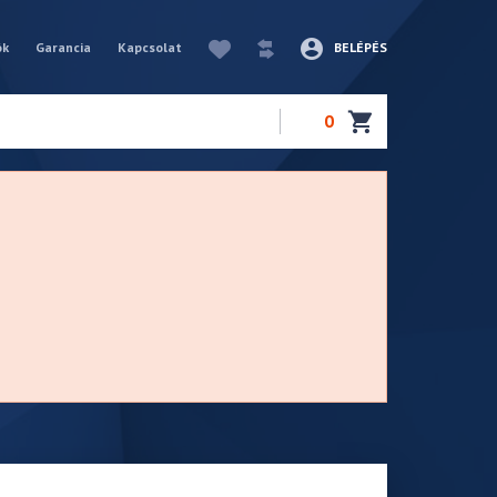
ók
Garancia
Kapcsolat
BELÉPÉS
0