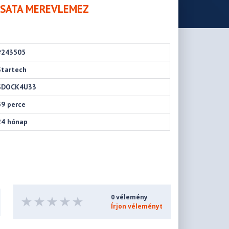
 - SATA MEREVLEMEZ
#243505
Startech
SDOCK4U33
59 perce
24 hónap
0 vélemény
Írjon véleményt