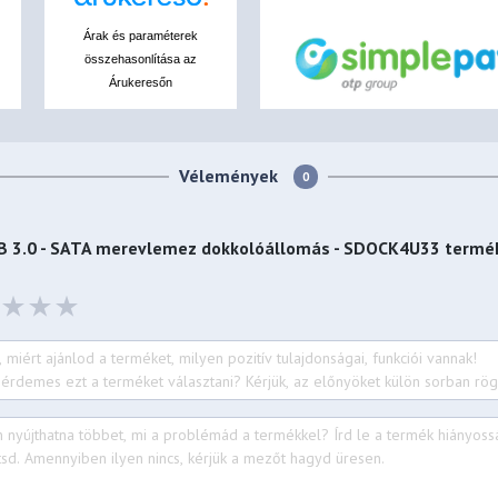
Árak és paraméterek
összehasonlítása az
Árukeresőn
Vélemények
0
SB 3.0 - SATA merevlemez dokkolóállomás - SDOCK4U33
termék