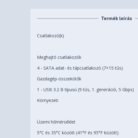
Termék leírás
Csatlakozó(k)
Meghajtó csatlakozók
4 - SATA adat- és tápcsatlakozó (7+15 tűs)
Gazdagép-összekötők
1 - USB 3.2 B típusú (9 tűs, 1. generáció, 5 Gbps)
Környezeti
Üzemi hőmérséklet
5°C és 35°C között (41°F és 95°F között)